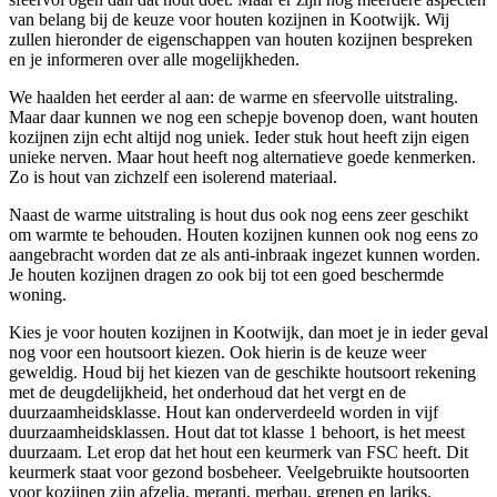
van belang bij de keuze voor houten kozijnen in Kootwijk. Wij
zullen hieronder de eigenschappen van houten kozijnen bespreken
en je informeren over alle mogelijkheden.
We haalden het eerder al aan: de warme en sfeervolle uitstraling.
Maar daar kunnen we nog een schepje bovenop doen, want houten
kozijnen zijn echt altijd nog uniek. Ieder stuk hout heeft zijn eigen
unieke nerven. Maar hout heeft nog alternatieve goede kenmerken.
Zo is hout van zichzelf een isolerend materiaal.
Naast de warme uitstraling is hout dus ook nog eens zeer geschikt
om warmte te behouden. Houten kozijnen kunnen ook nog eens zo
aangebracht worden dat ze als anti-inbraak ingezet kunnen worden.
Je houten kozijnen dragen zo ook bij tot een goed beschermde
woning.
Kies je voor houten kozijnen in Kootwijk, dan moet je in ieder geval
nog voor een houtsoort kiezen. Ook hierin is de keuze weer
geweldig. Houd bij het kiezen van de geschikte houtsoort rekening
met de deugdelijkheid, het onderhoud dat het vergt en de
duurzaamheidsklasse. Hout kan onderverdeeld worden in vijf
duurzaamheidsklassen. Hout dat tot klasse 1 behoort, is het meest
duurzaam. Let erop dat het hout een keurmerk van FSC heeft. Dit
keurmerk staat voor gezond bosbeheer. Veelgebruikte houtsoorten
voor kozijnen zijn afzelia, meranti, merbau, grenen en lariks.