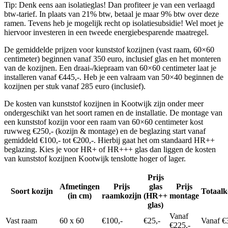
Tip: Denk eens aan isolatieglas! Dan profiteer je van een verlaagd
btw-tarief. In plaats van 21% btw, betaal je maar 9% btw over deze
ramen. Tevens heb je mogelijk recht op isolatiesubsidie! Wel moet je
hiervoor investeren in een tweede energiebesparende maatregel.
De gemiddelde prijzen voor kunststof kozijnen (vast raam, 60×60
centimeter) beginnen vanaf 350 euro, inclusief glas en het monteren
van de kozijnen. Een draai-/kiepraam van 60×60 centimeter laat je
installeren vanaf €445,-. Heb je een valraam van 50×40 beginnen de
kozijnen per stuk vanaf 285 euro (inclusief).
De kosten van kunststof kozijnen in Kootwijk zijn onder meer
ondergeschikt van het soort ramen en de installatie. De montage van
een kunststof kozijn voor een raam van 60×60 centimeter kost
ruwweg €250,- (kozijn & montage) en de beglazing start vanaf
gemiddeld €100,- tot €200,-. Hierbij gaat het om standaard HR++
beglazing. Kies je voor HR+ of HR+++ glas dan liggen de kosten
van kunststof kozijnen Kootwijk tenslotte hoger of lager.
Prijs
Afmetingen
Prijs
glas
Prijs
Soort kozijn
Totaalk
(in cm)
raamkozijn
(HR++
montage
glas)
Vanaf
Vast raam
60 x 60
€100,-
€25,-
Vanaf €
€225,-