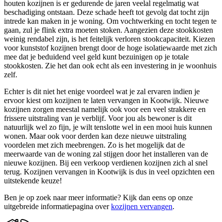
houten kozijnen is er gedurende de jaren veelal regelmatig wat
beschadiging ontstaan. Deze schade heeft tot gevolg dat tocht zijn
intrede kan maken in je woning. Om vochtwerking en tocht tegen te
gaan, zul je flink extra moeten stoken. Aangezien deze stookkosten
weinig rendabel zijn, is het feitelijk verloren stookcapaciteit. Kiezen
voor kunststof kozijnen brengt door de hoge isolatiewaarde met zich
mee dat je beduidend veel geld kunt bezuinigen op je totale
stookkosten. Zie het dan ook echt als een investering in je woonhuis
zelf.
Echter is dit niet het enige voordeel wat je zal ervaren indien je
ervoor kiest om kozijnen te laten vervangen in Kootwijk. Nieuwe
kozijnen zorgen meestal namelijk ook voor een veel strakkere en
frissere uitstraling van je verblijf. Voor jou als bewoner is dit
natuurlijk wel zo fijn, je wilt tenslotte wel in een mooi huis kunnen
wonen. Maar ook voor derden kan deze nieuwe uitstraling
voordelen met zich meebrengen. Zo is het mogelijk dat de
meerwaarde van de woning zal stijgen door het installeren van de
nieuwe kozijnen. Bij een verkoop verdienen kozijnen zich al snel
terug. Kozijnen vervangen in Kootwijk is dus in veel opzichten een
uitstekende keuze!
Ben je op zoek naar meer informatie? Kijk dan eens op onze
uitgebreide informatiepagina over
kozijnen vervangen
.