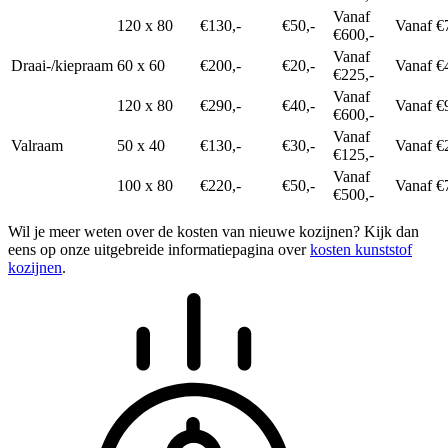
Vanaf
120 x 80
€130,-
€50,-
Vanaf €
€600,-
Vanaf
Draai-/kiepraam
60 x 60
€200,-
€20,-
Vanaf €
€225,-
Vanaf
120 x 80
€290,-
€40,-
Vanaf €
€600,-
Vanaf
Valraam
50 x 40
€130,-
€30,-
Vanaf €
€125,-
Vanaf
100 x 80
€220,-
€50,-
Vanaf €
€500,-
Wil je meer weten over de kosten van nieuwe kozijnen? Kijk dan
eens op onze uitgebreide informatiepagina over
kosten kunststof
kozijnen
.