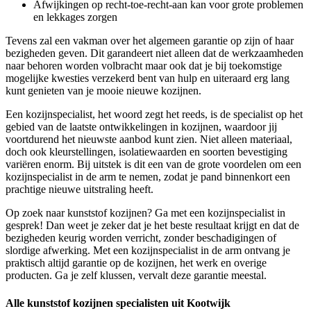
Afwijkingen op recht-toe-recht-aan kan voor grote problemen
en lekkages zorgen
Tevens zal een vakman over het algemeen garantie op zijn of haar
bezigheden geven. Dit garandeert niet alleen dat de werkzaamheden
naar behoren worden volbracht maar ook dat je bij toekomstige
mogelijke kwesties verzekerd bent van hulp en uiteraard erg lang
kunt genieten van je mooie nieuwe kozijnen.
Een kozijnspecialist, het woord zegt het reeds, is de specialist op het
gebied van de laatste ontwikkelingen in kozijnen, waardoor jij
voortdurend het nieuwste aanbod kunt zien. Niet alleen materiaal,
doch ook kleurstellingen, isolatiewaarden en soorten bevestiging
variëren enorm. Bij uitstek is dit een van de grote voordelen om een
kozijnspecialist in de arm te nemen, zodat je pand binnenkort een
prachtige nieuwe uitstraling heeft.
Op zoek naar kunststof kozijnen? Ga met een kozijnspecialist in
gesprek! Dan weet je zeker dat je het beste resultaat krijgt en dat de
bezigheden keurig worden verricht, zonder beschadigingen of
slordige afwerking. Met een kozijnspecialist in de arm ontvang je
praktisch altijd garantie op de kozijnen, het werk en overige
producten. Ga je zelf klussen, vervalt deze garantie meestal.
Alle kunststof kozijnen specialisten uit Kootwijk