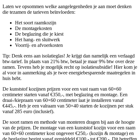
Laten we opsommen welke aangelegenheden je aan moet denken
die tezamen de tarieven beïnvloeden:
Het soort raamkozijn
De montagekosten
De beglazing die je kiest
Het hang- en sluitwerk
Voorrij- en afvoerkosten
Tip: Denk eens aan isolatieglas! Je krijgt dan namelijk een verlaagd
btw-tarief. In plaats van 21% btw, betaal je maar 9% btw over deze
ramen. Tevens heb je mogelijk recht op isolatiesubsidie! Hier kom je
al voor in aanmerking als je twee energiebesparende maatregelen in
huis hebt.
De kunststof kozijnen prijzen voor een vast raam van 60×60
centimeter starten vanaf €350,-, met beglazing en montage. Een
draai-/kiepraam van 60×60 centimeter laat je installeren vanaf
€445,-. Heb je een valraam van 50×40 starten de kozijnen per stuk
vanaf 285 euro (inclusief).
De soort ramen en methode van monteren dragen bij aan de hoogte
van de prijzen. De montage van een kunststof kozijn voor een raam
van 60×60 centimeter kost ongeveer €250,- (kozijn & montage) en
de beglazing begint vanaf gemiddeld €100,- tot €200,-. Dit betreffen