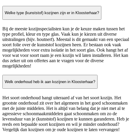
Welke type (kunststof) kozijnen zijn er in Kloosterhaar?
Bij de meeste kozijnspecialisten kun je de keuze maken tussen het
type profiel, kleur en type glas. Vaak kun je kiezen uit diverse
uitstralingen (bijv. houtnerf). Meestal is dit gemaakt van een speciaal
soort folie over de kunststof kozijnen heen. Er bestaan ook vaak
mogelijkheden voor extra isolatie in het soort glas. Ook hangt het af
voor wat voor soort raam je een kozijn wil laten installeren. Het kan
dus zeker uit om offertes aan te vragen voor de diverse
mogelijkheden!
Welk onderhoud heb ik aan kozijnen in Kloosterhaar?
Het soort onderhoud hangt uiteraard af van het soort kozijn. Het
grootste onderhoud zit over het algemeen in het goed schoonmaken
met de juiste middelen. Het is altijd van belang dat je niet met al te
agressieve schoonmaakmiddelen gaat schoonmaken om zo de
levensduur van je (kunststof) kozijnen te kunnen garanderen. Heb je
reeds een bepaalde soort kozijnen en wil je minder onderhoud?
Vergelijk dan kozijnen om je oude kozijnen te laten vervangen!