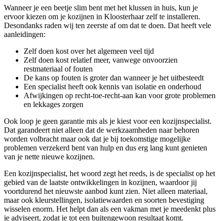
Wanneer je een beetje slim bent met het klussen in huis, kun je
ervoor kiezen om je kozijnen in Kloosterhaar zelf te installeren.
Desondanks raden wij ten zeerste af om dat te doen. Dat heeft vele
aanleidingen:
Zelf doen kost over het algemeen veel tijd
Zelf doen kost relatief meer, vanwege onvoorzien
restmateriaal of fouten
De kans op fouten is groter dan wanneer je het uitbesteedt
Een specialist heeft ook kennis van isolatie en onderhoud
Afwijkingen op recht-toe-recht-aan kan voor grote problemen
en lekkages zorgen
Ook loop je geen garantie mis als je kiest voor een kozijnspecialist.
Dat garandeert niet alleen dat de werkzaamheden naar behoren
worden volbracht maar ook dat je bij toekomstige mogelijke
problemen verzekerd bent van hulp en dus erg lang kunt genieten
van je nette nieuwe kozijnen.
Een kozijnspecialist, het woord zegt het reeds, is de specialist op het
gebied van de laatste ontwikkelingen in kozijnen, waardoor jij
voortdurend het nieuwste aanbod kunt zien. Niet alleen materiaal,
maar ook kleurstellingen, isolatiewaarden en soorten bevestiging
wisselen enorm. Het helpt dan als een vakman met je meedenkt plus
je adviseert, zodat je tot een buitengewoon resultaat komt.