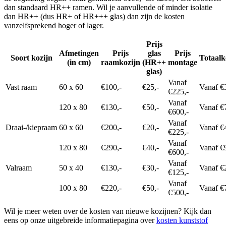
dan standaard HR++ ramen. Wil je aanvullende of minder isolatie
dan HR++ (dus HR+ of HR+++ glas) dan zijn de kosten
vanzelfsprekend hoger of lager.
Prijs
Afmetingen
Prijs
glas
Prijs
Soort kozijn
Totaalk
(in cm)
raamkozijn
(HR++
montage
glas)
Vanaf
Vast raam
60 x 60
€100,-
€25,-
Vanaf €
€225,-
Vanaf
120 x 80
€130,-
€50,-
Vanaf €
€600,-
Vanaf
Draai-/kiepraam
60 x 60
€200,-
€20,-
Vanaf €
€225,-
Vanaf
120 x 80
€290,-
€40,-
Vanaf €
€600,-
Vanaf
Valraam
50 x 40
€130,-
€30,-
Vanaf €
€125,-
Vanaf
100 x 80
€220,-
€50,-
Vanaf €
€500,-
Wil je meer weten over de kosten van nieuwe kozijnen? Kijk dan
eens op onze uitgebreide informatiepagina over
kosten kunststof