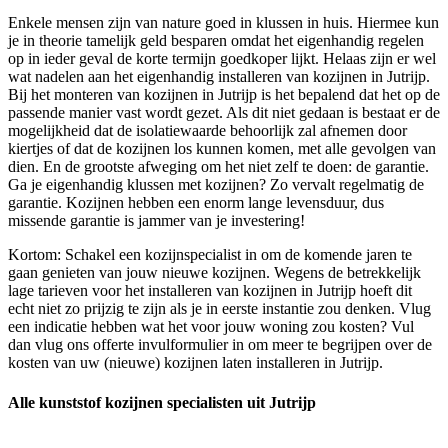
Enkele mensen zijn van nature goed in klussen in huis. Hiermee kun
je in theorie tamelijk geld besparen omdat het eigenhandig regelen
op in ieder geval de korte termijn goedkoper lijkt. Helaas zijn er wel
wat nadelen aan het eigenhandig installeren van kozijnen in Jutrijp.
Bij het monteren van kozijnen in Jutrijp is het bepalend dat het op de
passende manier vast wordt gezet. Als dit niet gedaan is bestaat er de
mogelijkheid dat de isolatiewaarde behoorlijk zal afnemen door
kiertjes of dat de kozijnen los kunnen komen, met alle gevolgen van
dien. En de grootste afweging om het niet zelf te doen: de garantie.
Ga je eigenhandig klussen met kozijnen? Zo vervalt regelmatig de
garantie. Kozijnen hebben een enorm lange levensduur, dus
missende garantie is jammer van je investering!
Kortom: Schakel een kozijnspecialist in om de komende jaren te
gaan genieten van jouw nieuwe kozijnen. Wegens de betrekkelijk
lage tarieven voor het installeren van kozijnen in Jutrijp hoeft dit
echt niet zo prijzig te zijn als je in eerste instantie zou denken. Vlug
een indicatie hebben wat het voor jouw woning zou kosten? Vul
dan vlug ons offerte invulformulier in om meer te begrijpen over de
kosten van uw (nieuwe) kozijnen laten installeren in Jutrijp.
Alle kunststof kozijnen specialisten uit Jutrijp