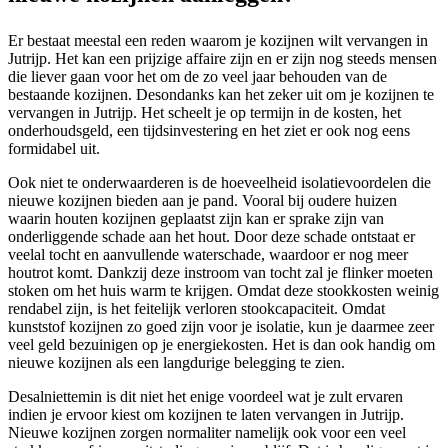
Er bestaat meestal een reden waarom je kozijnen wilt vervangen in
Jutrijp. Het kan een prijzige affaire zijn en er zijn nog steeds mensen
die liever gaan voor het om de zo veel jaar behouden van de
bestaande kozijnen. Desondanks kan het zeker uit om je kozijnen te
vervangen in Jutrijp. Het scheelt je op termijn in de kosten, het
onderhoudsgeld, een tijdsinvestering en het ziet er ook nog eens
formidabel uit.
Ook niet te onderwaarderen is de hoeveelheid isolatievoordelen die
nieuwe kozijnen bieden aan je pand. Vooral bij oudere huizen
waarin houten kozijnen geplaatst zijn kan er sprake zijn van
onderliggende schade aan het hout. Door deze schade ontstaat er
veelal tocht en aanvullende waterschade, waardoor er nog meer
houtrot komt. Dankzij deze instroom van tocht zal je flinker moeten
stoken om het huis warm te krijgen. Omdat deze stookkosten weinig
rendabel zijn, is het feitelijk verloren stookcapaciteit. Omdat
kunststof kozijnen zo goed zijn voor je isolatie, kun je daarmee zeer
veel geld bezuinigen op je energiekosten. Het is dan ook handig om
nieuwe kozijnen als een langdurige belegging te zien.
Desalniettemin is dit niet het enige voordeel wat je zult ervaren
indien je ervoor kiest om kozijnen te laten vervangen in Jutrijp.
Nieuwe kozijnen zorgen normaliter namelijk ook voor een veel