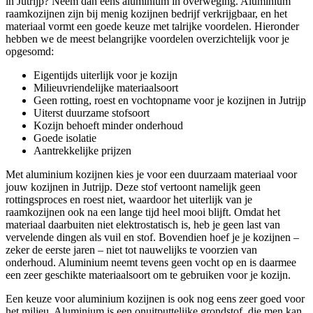
in Jutrijp? Neem dan eens aluminium in overweging. Aluminium
raamkozijnen zijn bij menig kozijnen bedrijf verkrijgbaar, en het
materiaal vormt een goede keuze met talrijke voordelen. Hieronder
hebben we de meest belangrijke voordelen overzichtelijk voor je
opgesomd:
Eigentijds uiterlijk voor je kozijn
Milieuvriendelijke materiaalsoort
Geen rotting, roest en vochtopname voor je kozijnen in Jutrijp
Uiterst duurzame stofsoort
Kozijn behoeft minder onderhoud
Goede isolatie
Aantrekkelijke prijzen
Met aluminium kozijnen kies je voor een duurzaam materiaal voor
jouw kozijnen in Jutrijp. Deze stof vertoont namelijk geen
rottingsproces en roest niet, waardoor het uiterlijk van je
raamkozijnen ook na een lange tijd heel mooi blijft. Omdat het
materiaal daarbuiten niet elektrostatisch is, heb je geen last van
vervelende dingen als vuil en stof. Bovendien hoef je je kozijnen –
zeker de eerste jaren – niet tot nauwelijks te voorzien van
onderhoud. Aluminium neemt tevens geen vocht op en is daarmee
een zeer geschikte materiaalsoort om te gebruiken voor je kozijn.
Een keuze voor aluminium kozijnen is ook nog eens zeer goed voor
het milieu. Aluminium is een onuitputtelijke grondstof, die men kan