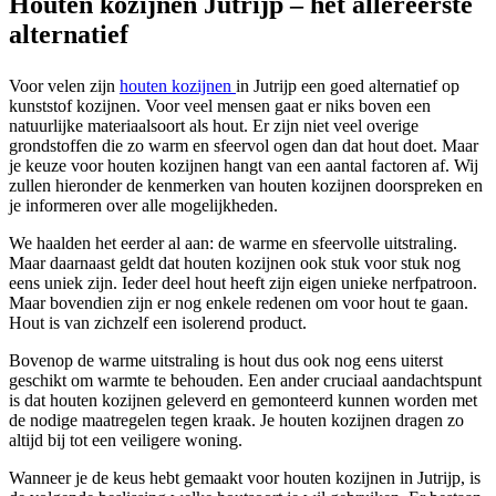
Houten kozijnen Jutrijp – het allereerste
alternatief
Voor velen zijn
houten kozijnen
in Jutrijp een goed alternatief op
kunststof kozijnen. Voor veel mensen gaat er niks boven een
natuurlijke materiaalsoort als hout. Er zijn niet veel overige
grondstoffen die zo warm en sfeervol ogen dan dat hout doet. Maar
je keuze voor houten kozijnen hangt van een aantal factoren af. Wij
zullen hieronder de kenmerken van houten kozijnen doorspreken en
je informeren over alle mogelijkheden.
We haalden het eerder al aan: de warme en sfeervolle uitstraling.
Maar daarnaast geldt dat houten kozijnen ook stuk voor stuk nog
eens uniek zijn. Ieder deel hout heeft zijn eigen unieke nerfpatroon.
Maar bovendien zijn er nog enkele redenen om voor hout te gaan.
Hout is van zichzelf een isolerend product.
Bovenop de warme uitstraling is hout dus ook nog eens uiterst
geschikt om warmte te behouden. Een ander cruciaal aandachtspunt
is dat houten kozijnen geleverd en gemonteerd kunnen worden met
de nodige maatregelen tegen kraak. Je houten kozijnen dragen zo
altijd bij tot een veiligere woning.
Wanneer je de keus hebt gemaakt voor houten kozijnen in Jutrijp, is