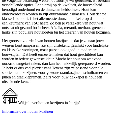
de volgende beslissing welke houtsoort je wil gebruiken. Er bestaan
verschillende opties. Let hierbij op de kwaliteit, de hoeveelheid
benodigd onderhoud en de duurzaamheidsklasse. Hout kan
onderverdeeld worden in vijf duurzaamheidsklassen. Hout dat tot
klasse 1 behoort, is het allermeeste duurzaam. Let erop dat het hout
een keurmerk van FSC heeft. Zo ben je verzekerd van hout wat
ontstaat uit gezond bosbeheer. Afzelia, meranti, merbau, grenen en
lariks zijn populaire houtsoorten bij het creëren van houten kozijnen.
Het grootste voordeel van houten kozijnen is dat je ze naar jouw
wensen kunt aanpassen. Ze zijn uitstekend geschikt voor landelijke
en klassieke woningen, maar passen ook goed in modernere
bouwstijlen. Dat heeft ermee te maken dat hout geschilderd kan
worden in iedere gewenste kleur. Mocht het hout om wat voor
oorzaak aangetast raken, dan kan het makkelijk gerepareerd worden.
Je hebt er dus veel plezier van! Tevens zijn ze passend voor alle
soorten raamkozijnen: voor gewone raamkozijnen, schuiframen en -
puien en draaikiepramen. Zelfs voor jouw dakkapel is hout een
uitstekende keuze!
Wil je liever houten kozijnen in Jutrijp?
Informatie over houten kozijnen