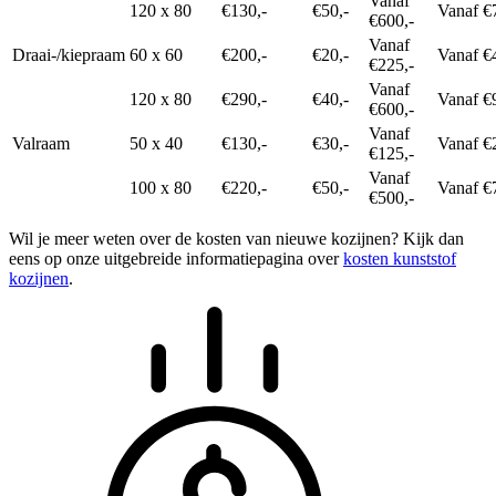
Vanaf
120 x 80
€130,-
€50,-
Vanaf €
€600,-
Vanaf
Draai-/kiepraam
60 x 60
€200,-
€20,-
Vanaf €
€225,-
Vanaf
120 x 80
€290,-
€40,-
Vanaf €
€600,-
Vanaf
Valraam
50 x 40
€130,-
€30,-
Vanaf €
€125,-
Vanaf
100 x 80
€220,-
€50,-
Vanaf €
€500,-
Wil je meer weten over de kosten van nieuwe kozijnen? Kijk dan
eens op onze uitgebreide informatiepagina over
kosten kunststof
kozijnen
.