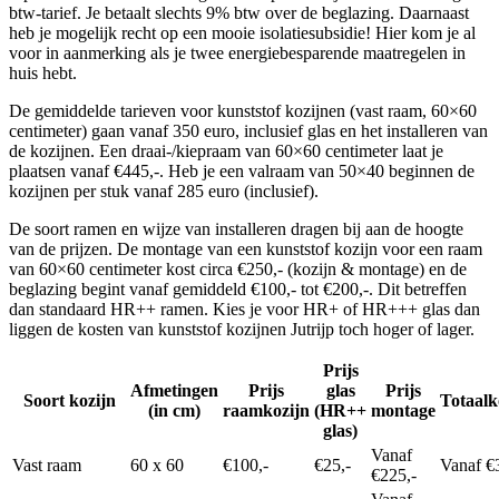
btw-tarief. Je betaalt slechts 9% btw over de beglazing. Daarnaast
heb je mogelijk recht op een mooie isolatiesubsidie! Hier kom je al
voor in aanmerking als je twee energiebesparende maatregelen in
huis hebt.
De gemiddelde tarieven voor kunststof kozijnen (vast raam, 60×60
centimeter) gaan vanaf 350 euro, inclusief glas en het installeren van
de kozijnen. Een draai-/kiepraam van 60×60 centimeter laat je
plaatsen vanaf €445,-. Heb je een valraam van 50×40 beginnen de
kozijnen per stuk vanaf 285 euro (inclusief).
De soort ramen en wijze van installeren dragen bij aan de hoogte
van de prijzen. De montage van een kunststof kozijn voor een raam
van 60×60 centimeter kost circa €250,- (kozijn & montage) en de
beglazing begint vanaf gemiddeld €100,- tot €200,-. Dit betreffen
dan standaard HR++ ramen. Kies je voor HR+ of HR+++ glas dan
liggen de kosten van kunststof kozijnen Jutrijp toch hoger of lager.
Prijs
Afmetingen
Prijs
glas
Prijs
Soort kozijn
Totaalk
(in cm)
raamkozijn
(HR++
montage
glas)
Vanaf
Vast raam
60 x 60
€100,-
€25,-
Vanaf €
€225,-