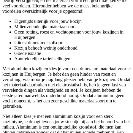
bedrijf verkrijgbaar, en het materiaal vormt een geschikte keuze met
veel voordelen. Hieronder hebben we de meest belangrijke
voordelen overzichtelijk voor je opgesomd:
Eigentijds uiterlijk voor jouw kozijn
Milieuvriendelijke materiaalsoort
Geen rotting, roest en vochtopname voor jouw kozijnen in
Huijbergen
Uiterst duurzame stofsoort
Kozijn behoeft weinig onderhoud
Goede isolatie
Aantrekkelijke tariefstellingen
Met aluminium kozijnen kies je voor een duurzaam materiaal voor je
kozijnen in Huijbergen. Je hebt dan geen hinder van roest en
verrotting, waardoor je nog lang plezier hebt van je kozijnen. Omdat
het materiaal daarbuiten niet elektrostatisch is, heb je geen last van
vervelende dingen als viezigheid en stof. Je kozijnen hebben de
eerste jaren nauwelijks onderhoud nodig. Omdat aluminium geen
vocht opneemt, is het een zeer geschikte materiaalsoort om te
gebruiken.
Niet alleen kies je met een aluminium kozijn voor een sterk
kozijntype, je draagt tevens jouw steentje bij aan het behoud van het
milieu. Aluminium is een onuitputtelijke grondstof, die men kan
blijven gebruiken zonder dat dit het milieu schade toebrengt. Een