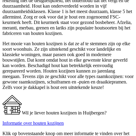
rekening met de deugdelijkheid, het onderhoud dat het vergt en de
duurzaamheid. Hout kan onderverdeeld worden in vijf
duurzaamheidsklassen. Klasse 1 is het meest duurzaam, klasse 5 het
allerminst. Zorg er ook voor dat je hout een zogenoemd FSC-
keurmerk heeft. Dit keurmerk staat voor gezond bosbeheer. Afzelia,
meranti, merbau, grenen en lariks zijn populaire houtsoorten bij het
fabriceren van houten kozijnen.
Het mooie van houten kozijnen is dat ze af te stemmen zijn op elke
soort woonhuis. Ze zijn uitstekend geschikt voor landelijke en
klassieke woningen, maar passen ook goed in modernere
bouwstijlen. Dat komt omdat hout in elke gewenste kleur geverfd
kan worden. Beschadigd hout kan betrekkelijk eenvoudig
gerepareerd worden. Houten kozijnen kunnen zo jarenlang
meegaan. Tevens zijn ze geschikt voor alle types raamkozijnen: voor
gewone raamkozijnen, schuiframen en -puien en draaikiepramen.
Zelfs voor je dakkapel is hout een uitstekende keuze!
Wil je liever houten kozijnen in Huijbergen?
Informatie over houten kozijnen
Klik op bovenstaande knop om meer informatie te vinden over het