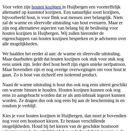
Voor velen zijn
houten kozijnen
in Huijbergen een voortreffelijk
alternatief op kunststof kozijnen. Een natuurlijke soort kozijnen,
bijvoorbeeld hout, is voor flink wat mensen zeer belangrijk. Niets
zal de warme en sfeervolle uitstraling van hout evenaren. Maar er
zijn nog alternatieve aspecten van belang bij de beslissing voor
houten kozijnen in Huijbergen. Wij zullen hieronder de
eigenschappen van houten kozijnen bespreken en je adviseren over
alle mogelijkheden.
We haalden het eerder al aan: de warme en sfeervolle uitstraling.
Maar daarbuiten geldt dat houten kozijnen ook stuk voor stuk nog
eens uniek zijn. Ieder deel hout heeft zijn eigen unieke nerfpatroon.
Maar bovendien zijn er nog overige overwegingen om voor hout te
gaan. Zo is hout van zichzelf een isolerend product.
Naast de warme uitstraling is hout dus ook nog eens uiterst geschikt
om warmte binnen te houden. Houten kozijnen kunnen ook nog
eens zo aangebracht worden dat ze als anti-inbraak ingezet kunnen
worden. Ze dragen dus ook nog eens bij aan de bescherming in en
rondom je verblijf.
Kies je voor houten kozijnen in Huijbergen, dan moet je bovendien
nog voor een houtsoort kiezen. Er bestaan verschillende
mogelijkheden. Houd bij het kiezen van de geschikte houtsoort