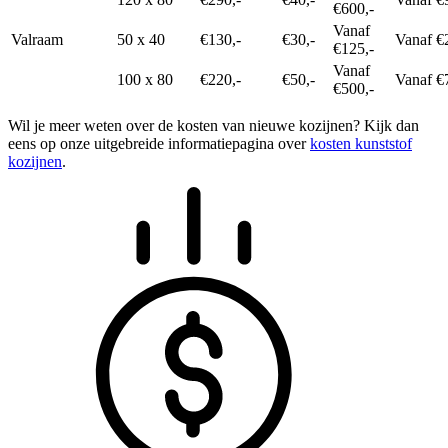
€600,-
Vanaf
Valraam
50 x 40
€130,-
€30,-
Vanaf €
€125,-
Vanaf
100 x 80
€220,-
€50,-
Vanaf €
€500,-
Wil je meer weten over de kosten van nieuwe kozijnen? Kijk dan
eens op onze uitgebreide informatiepagina over
kosten kunststof
kozijnen
.