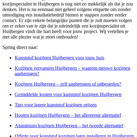
kozijnspecialist in Huijbergen is nog niet zo makkelijk als dat je zou
denken. Het is nu eenmaal niet geheel volgens etiquette om zonder
uitnodiging een installatiebedrijf binnen te stappen zonder eerder
contact. Er zijn enkele belangrijke punten die je zult moeten volgen
om er zeker van te zijn dat je uiteindelijk een kozijnspecialist uit
Huijbergen vindt die hart heeft voor jouw project. Wij vertellen je
met alle plezier wat je moet onthouden!
Spring direct naar:
Kunststof kozijnen Huijbergen voor jouw huis
Kozijnen vervangen Huijbergen – waarom nieuwe kozijnen
aanbrengen?
Kozijnen Huijbergen – zelf aanbrengen of uitbesteden?
Gemiddelde kosten voor kunststof kozijnen Huijbergen
Tips voor lagere kunststof kozijnen prijzen
Houten kozijnen Huijbergen – het allereerste alternatief
Aluminium kozijnen Huijbergen – het tweede alternatief
Offerte voor kunststof kozijnen laten installeren in Huijbergen