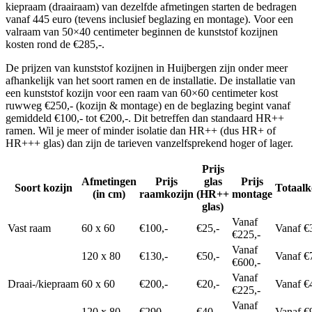
kiepraam (draairaam) van dezelfde afmetingen starten de bedragen
vanaf 445 euro (tevens inclusief beglazing en montage). Voor een
valraam van 50×40 centimeter beginnen de kunststof kozijnen
kosten rond de €285,-.
De prijzen van kunststof kozijnen in Huijbergen zijn onder meer
afhankelijk van het soort ramen en de installatie. De installatie van
een kunststof kozijn voor een raam van 60×60 centimeter kost
ruwweg €250,- (kozijn & montage) en de beglazing begint vanaf
gemiddeld €100,- tot €200,-. Dit betreffen dan standaard HR++
ramen. Wil je meer of minder isolatie dan HR++ (dus HR+ of
HR+++ glas) dan zijn de tarieven vanzelfsprekend hoger of lager.
Prijs
Afmetingen
Prijs
glas
Prijs
Soort kozijn
Totaalk
(in cm)
raamkozijn
(HR++
montage
glas)
Vanaf
Vast raam
60 x 60
€100,-
€25,-
Vanaf €
€225,-
Vanaf
120 x 80
€130,-
€50,-
Vanaf €
€600,-
Vanaf
Draai-/kiepraam
60 x 60
€200,-
€20,-
Vanaf €
€225,-
Vanaf
120 x 80
€290,-
€40,-
Vanaf €