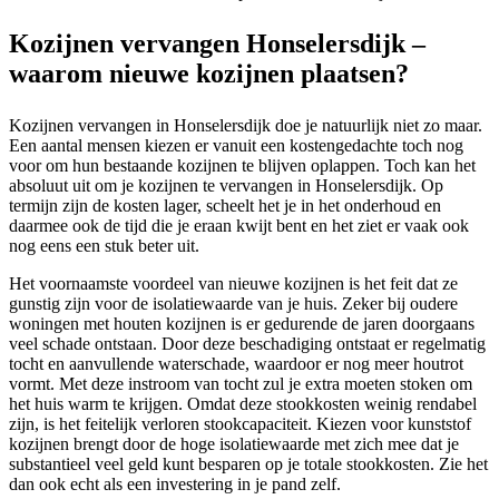
Kozijnen vervangen Honselersdijk –
waarom nieuwe kozijnen plaatsen?
Kozijnen vervangen in Honselersdijk doe je natuurlijk niet zo maar.
Een aantal mensen kiezen er vanuit een kostengedachte toch nog
voor om hun bestaande kozijnen te blijven oplappen. Toch kan het
absoluut uit om je kozijnen te vervangen in Honselersdijk. Op
termijn zijn de kosten lager, scheelt het je in het onderhoud en
daarmee ook de tijd die je eraan kwijt bent en het ziet er vaak ook
nog eens een stuk beter uit.
Het voornaamste voordeel van nieuwe kozijnen is het feit dat ze
gunstig zijn voor de isolatiewaarde van je huis. Zeker bij oudere
woningen met houten kozijnen is er gedurende de jaren doorgaans
veel schade ontstaan. Door deze beschadiging ontstaat er regelmatig
tocht en aanvullende waterschade, waardoor er nog meer houtrot
vormt. Met deze instroom van tocht zul je extra moeten stoken om
het huis warm te krijgen. Omdat deze stookkosten weinig rendabel
zijn, is het feitelijk verloren stookcapaciteit. Kiezen voor kunststof
kozijnen brengt door de hoge isolatiewaarde met zich mee dat je
substantieel veel geld kunt besparen op je totale stookkosten. Zie het
dan ook echt als een investering in je pand zelf.