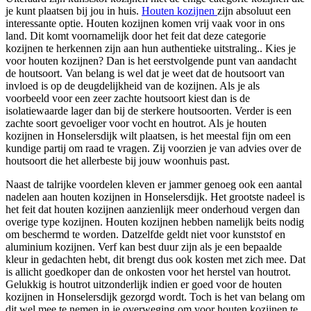
je kunt plaatsen bij jou in huis.
Houten kozijnen
zijn absoluut een
interessante optie. Houten kozijnen komen vrij vaak voor in ons
land. Dit komt voornamelijk door het feit dat deze categorie
kozijnen te herkennen zijn aan hun authentieke uitstraling.. Kies je
voor houten kozijnen? Dan is het eerstvolgende punt van aandacht
de houtsoort. Van belang is wel dat je weet dat de houtsoort van
invloed is op de deugdelijkheid van de kozijnen. Als je als
voorbeeld voor een zeer zachte houtsoort kiest dan is de
isolatiewaarde lager dan bij de sterkere houtsoorten. Verder is een
zachte soort gevoeliger voor vocht en houtrot. Als je houten
kozijnen in Honselersdijk wilt plaatsen, is het meestal fijn om een
kundige partij om raad te vragen. Zij voorzien je van advies over de
houtsoort die het allerbeste bij jouw woonhuis past.
Naast de talrijke voordelen kleven er jammer genoeg ook een aantal
nadelen aan houten kozijnen in Honselersdijk. Het grootste nadeel is
het feit dat houten kozijnen aanzienlijk meer onderhoud vergen dan
overige type kozijnen. Houten kozijnen hebben namelijk beits nodig
om beschermd te worden. Datzelfde geldt niet voor kunststof en
aluminium kozijnen. Verf kan best duur zijn als je een bepaalde
kleur in gedachten hebt, dit brengt dus ook kosten met zich mee. Dat
is allicht goedkoper dan de onkosten voor het herstel van houtrot.
Gelukkig is houtrot uitzonderlijk indien er goed voor de houten
kozijnen in Honselersdijk gezorgd wordt. Toch is het van belang om
dit wel mee te nemen in je overweging om voor houten kozijnen te