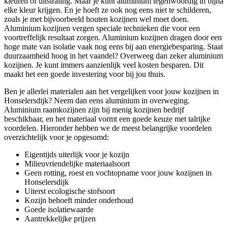
kleuren of uitstraling. Maar je kunt aluminium tegenwoordig in bijna
elke kleur krijgen. En je hoeft ze ook nog eens niet te schilderen,
zoals je met bijvoorbeeld houten kozijnen wel moet doen.
Aluminium kozijnen vergen speciale technieken die voor een
voortreffelijk resultaat zorgen. Aluminium kozijnen dragen door een
hoge mate van isolatie vaak nog eens bij aan energiebesparing. Staat
duurzaamheid hoog in het vaandel? Overweeg dan zeker aluminium
kozijnen. Je kunt immers aanzienlijk veel kosten besparen. Dit
maakt het een goede investering voor bij jou thuis.
Ben je allerlei materialen aan het vergelijken voor jouw kozijnen in
Honselersdijk? Neem dan eens aluminium in overweging.
Aluminium raamkozijnen zijn bij menig kozijnen bedrijf
beschikbaar, en het materiaal vormt een goede keuze met talrijke
voordelen. Hieronder hebben we de meest belangrijke voordelen
overzichtelijk voor je opgesomd:
Eigentijds uiterlijk voor je kozijn
Milieuvriendelijke materiaalsoort
Geen rotting, roest en vochtopname voor jouw kozijnen in
Honselersdijk
Uiterst ecologische stofsoort
Kozijn behoeft minder onderhoud
Goede isolatiewaarde
Aantrekkelijke prijzen