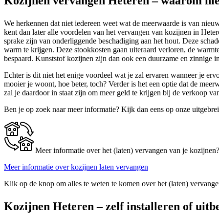
Kozijnen vervangen Heteren – waarom ni
We herkennen dat niet iedereen weet wat de meerwaarde is van nieuwe 
kent dan later alle voordelen van het vervangen van kozijnen in Hete
sprake zijn van onderliggende beschadiging aan het hout. Deze schade
warm te krijgen. Deze stookkosten gaan uiteraard verloren, de warmte b
bespaard. Kunststof kozijnen zijn dan ook een duurzame en zinnige in
Echter is dit niet het enige voordeel wat je zal ervaren wanneer je er
mooier je woont, hoe beter, toch? Verder is het een optie dat de mee
zal je daardoor in staat zijn om meer geld te krijgen bij de verkoop 
Ben je op zoek naar meer informatie? Kijk dan eens op onze uitgebre
Meer informatie over het (laten) vervangen van je kozijnen
Meer informatie over kozijnen laten vervangen
Klik op de knop om alles te weten te komen over het (laten) vervange
Kozijnen Heteren – zelf installeren of uitb