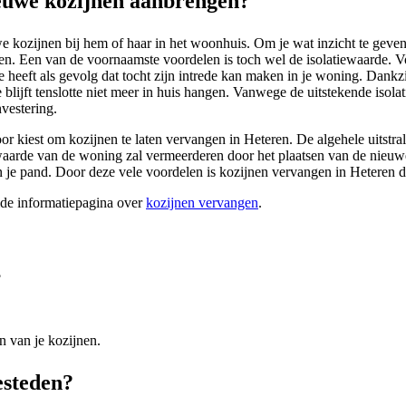
euwe kozijnen aanbrengen?
kozijnen bij hem of haar in het woonhuis. Om je wat inzicht te geven in
ren. Een van de voornaamste voordelen is toch wel de isolatiewaarde. V
 heeft als gevolg dat tocht zijn intrede kan maken in je woning. Dankz
lijft tenslotte niet meer in huis hangen. Vanwege de uitstekende isolat
vestering.
voor kiest om kozijnen te laten vervangen in Heteren. De algehele uitstra
rwaarde van de woning zal vermeerderen door het plaatsen van de nieuwe
van je pand. Door deze vele voordelen is kozijnen vervangen in Heteren
ide informatiepagina over
kozijnen vervangen
.
?
n van je kozijnen.
esteden?