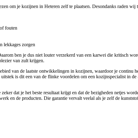
kiezen om je kozijnen in Heteren zelf te plaatsen. Desondanks raden wij 
of fouten
en lekkages zorgen
. Daarom ben je dus niet louter verzekerd van een karwei die kritisch wor
ezier van zult krijgen.
t gebied van de laatste ontwikkelingen in kozijnen, waardoor je continu 
uitstek is dit een van de flinke voordelen om een kozijnspecialist in d
eker dat je het beste resultaat krijgt en dat de bezigheden netjes wor
rk en de producten. Die garantie vervalt veelal als je zelf de kunststof