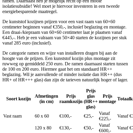
ramen. Daarnaast heb je mogelijk recht op een mooie
isolatiesubsidie! Wel moet je hiervoor investeren in een tweede
energiebesparende maatregel.
De kunststof kozijnen prijzen voor een vast raam van 60×60
centimeter beginnen vanaf €350,-, inclusief beglazing en montage.
Een draai-/kiepraam van 60×60 centimeter laat je plaatsen vanaf
€445,-. Heb je een valraam van 50×40 starten de kozijnen per stuk
vanaf 285 euro (inclusief).
De categorie ramen en wijze van installeren dragen bij aan de
hoogte van de prijzen. Een kunststof kozijn plus montage zit
ruwweg op gemiddeld 250 euro. De ramen daarnaast starten tussen
de 100 en 200 euro. Hiermee gaat het om standaard HR++
beglazing. Wil je aanvullende of minder isolatie dan HR++ (dus
HR+ of HR+++ glas) dan zijn de tarieven natuurlijk hoger of lager.
Prijs
Afmetingen
Prijs
glas
Prijs
Soort kozijn
Totaalk
(in cm)
raamkozijn
(HR++
montage
glas)
Vanaf
Vast raam
60 x 60
€100,-
€25,-
Vanaf €
€225,-
Vanaf
120 x 80
€130,-
€50,-
Vanaf €
€600,-