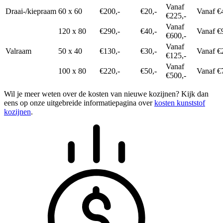
Vanaf
Draai-/kiepraam
60 x 60
€200,-
€20,-
Vanaf €
€225,-
Vanaf
120 x 80
€290,-
€40,-
Vanaf €
€600,-
Vanaf
Valraam
50 x 40
€130,-
€30,-
Vanaf €
€125,-
Vanaf
100 x 80
€220,-
€50,-
Vanaf €
€500,-
Wil je meer weten over de kosten van nieuwe kozijnen? Kijk dan
eens op onze uitgebreide informatiepagina over
kosten kunststof
kozijnen
.