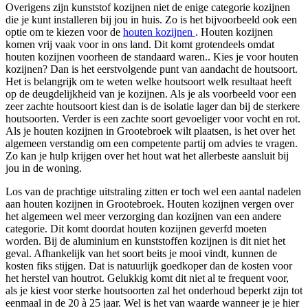
Overigens zijn kunststof kozijnen niet de enige categorie kozijnen
die je kunt installeren bij jou in huis. Zo is het bijvoorbeeld ook een
optie om te kiezen voor de
houten kozijnen
. Houten kozijnen
komen vrij vaak voor in ons land. Dit komt grotendeels omdat
houten kozijnen voorheen de standaard waren.. Kies je voor houten
kozijnen? Dan is het eerstvolgende punt van aandacht de houtsoort.
Het is belangrijk om te weten welke houtsoort welk resultaat heeft
op de deugdelijkheid van je kozijnen. Als je als voorbeeld voor een
zeer zachte houtsoort kiest dan is de isolatie lager dan bij de sterkere
houtsoorten. Verder is een zachte soort gevoeliger voor vocht en rot.
Als je houten kozijnen in Grootebroek wilt plaatsen, is het over het
algemeen verstandig om een competente partij om advies te vragen.
Zo kan je hulp krijgen over het hout wat het allerbeste aansluit bij
jou in de woning.
Los van de prachtige uitstraling zitten er toch wel een aantal nadelen
aan houten kozijnen in Grootebroek. Houten kozijnen vergen over
het algemeen wel meer verzorging dan kozijnen van een andere
categorie. Dit komt doordat houten kozijnen geverfd moeten
worden. Bij de aluminium en kunststoffen kozijnen is dit niet het
geval. Afhankelijk van het soort beits je mooi vindt, kunnen de
kosten fiks stijgen. Dat is natuurlijk goedkoper dan de kosten voor
het herstel van houtrot. Gelukkig komt dit niet al te frequent voor,
als je kiest voor sterke houtsoorten zal het onderhoud beperkt zijn tot
eenmaal in de 20 à 25 jaar. Wel is het van waarde wanneer je je hier