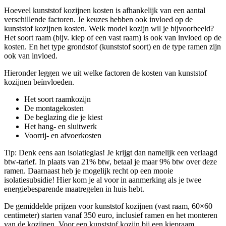
Hoeveel kunststof kozijnen kosten is afhankelijk van een aantal
verschillende factoren. Je keuzes hebben ook invloed op de
kunststof kozijnen kosten. Welk model kozijn wil je bijvoorbeeld?
Het soort raam (bijv. kiep of een vast raam) is ook van invloed op de
kosten. En het type grondstof (kunststof soort) en de type ramen zijn
ook van invloed.
Hieronder leggen we uit welke factoren de kosten van kunststof
kozijnen beïnvloeden.
Het soort raamkozijn
De montagekosten
De beglazing die je kiest
Het hang- en sluitwerk
Voorrij- en afvoerkosten
Tip: Denk eens aan isolatieglas! Je krijgt dan namelijk een verlaagd
btw-tarief. In plaats van 21% btw, betaal je maar 9% btw over deze
ramen. Daarnaast heb je mogelijk recht op een mooie
isolatiesubsidie! Hier kom je al voor in aanmerking als je twee
energiebesparende maatregelen in huis hebt.
De gemiddelde prijzen voor kunststof kozijnen (vast raam, 60×60
centimeter) starten vanaf 350 euro, inclusief ramen en het monteren
van de kozijnen. Voor een kunststof kozijn bij een kiepraam