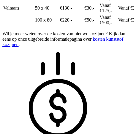
Vanaf
Valraam
50 x 40
€130,-
€30,-
Vanaf €
€125,-
Vanaf
100 x 80
€220,-
€50,-
Vanaf €
€500,-
Wil je meer weten over de kosten van nieuwe kozijnen? Kijk dan
eens op onze uitgebreide informatiepagina over
kosten kunststof
kozijnen
.