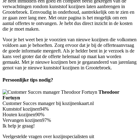
Je hebt inmiddels een goed en compleet beeld gekregen van de
verwachtingen rondom kunststof kozijnen laten aanbrengen in
Grootebroek. Eenvoudig in onderhoud, aantrekkelijk om te zien en
ze gaan zeer lang mee. Met onze pagina is het mogelijk om een
aantal offertes te ontvangen. Je hebt dus direct inzicht in de kosten
die je moet maken.
Voor je het weet ben je voorzien van nieuwe kozijnen die volkomen
voldoen aan je behoeften. Zorg ervoor dat je bij de offerteaanvraag
de goede informatie meegeeft. Als je helder bent in je verzoek is de
kans veel groter dat de offerte helemaal op maat kan worden
gemaakt. Met je nieuwe kozijnen ben je gegarandeerd van jarenlang
genot van je nieuwe kunststof kozijnen in Grootebroek.
Persoonlijke tips nodig?
Theodoor
Fortuyn
Customer Succes manager bij kozijnenkaart.nl
Kunststof kozijnen
94%
Houten kozijnen
90%
Vervangen kozijnen
97%
Ik help je graag!
Veelgestelde vragen over kozijnspecialisten uit