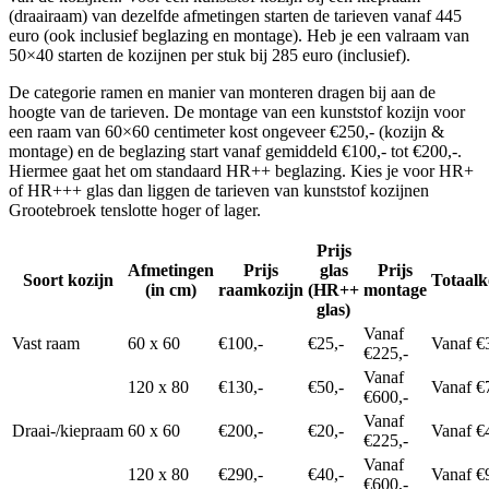
(draairaam) van dezelfde afmetingen starten de tarieven vanaf 445
euro (ook inclusief beglazing en montage). Heb je een valraam van
50×40 starten de kozijnen per stuk bij 285 euro (inclusief).
De categorie ramen en manier van monteren dragen bij aan de
hoogte van de tarieven. De montage van een kunststof kozijn voor
een raam van 60×60 centimeter kost ongeveer €250,- (kozijn &
montage) en de beglazing start vanaf gemiddeld €100,- tot €200,-.
Hiermee gaat het om standaard HR++ beglazing. Kies je voor HR+
of HR+++ glas dan liggen de tarieven van kunststof kozijnen
Grootebroek tenslotte hoger of lager.
Prijs
Afmetingen
Prijs
glas
Prijs
Soort kozijn
Totaalk
(in cm)
raamkozijn
(HR++
montage
glas)
Vanaf
Vast raam
60 x 60
€100,-
€25,-
Vanaf €
€225,-
Vanaf
120 x 80
€130,-
€50,-
Vanaf €
€600,-
Vanaf
Draai-/kiepraam
60 x 60
€200,-
€20,-
Vanaf €
€225,-
Vanaf
120 x 80
€290,-
€40,-
Vanaf €
€600,-