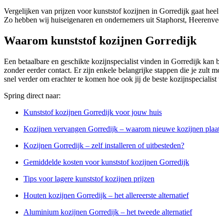
Vergelijken van prijzen voor kunststof kozijnen in Gorredijk gaat hee
Zo hebben wij huiseigenaren en ondernemers uit Staphorst, Heerenve
Waarom kunststof kozijnen Gorredijk
Een betaalbare en geschikte kozijnspecialist vinden in Gorredijk kan b
zonder eerder contact. Er zijn enkele belangrijke stappen die je zult m
snel verder om erachter te komen hoe ook jij de beste kozijnspecialist
Spring direct naar:
Kunststof kozijnen Gorredijk voor jouw huis
Kozijnen vervangen Gorredijk – waarom nieuwe kozijnen plaa
Kozijnen Gorredijk – zelf installeren of uitbesteden?
Gemiddelde kosten voor kunststof kozijnen Gorredijk
Tips voor lagere kunststof kozijnen prijzen
Houten kozijnen Gorredijk – het allereerste alternatief
Aluminium kozijnen Gorredijk – het tweede alternatief