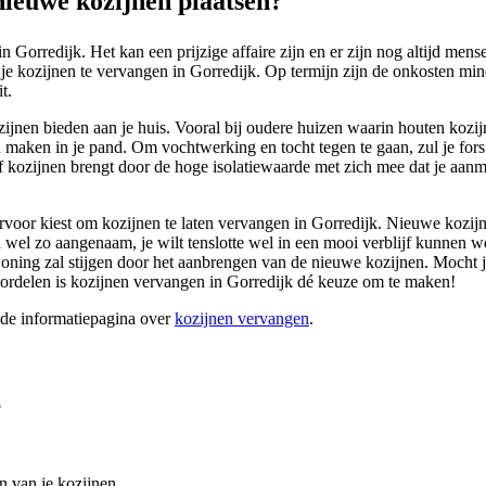
ieuwe kozijnen plaatsen?
 Gorredijk. Het kan een prijzige affaire zijn en er zijn nog altijd men
e kozijnen te vervangen in Gorredijk. Op termijn zijn de onkosten mind
t.
ozijnen bieden aan je huis. Vooral bij oudere huizen waarin houten kozij
an maken in je pand. Om vochtwerking en tocht tegen te gaan, zul je fo
f kozijnen brengt door de hoge isolatiewaarde met zich mee dat je aanme
 ervoor kiest om kozijnen te laten vervangen in Gorredijk. Nieuwe kozi
aard wel zo aangenaam, je wilt tenslotte wel in een mooi verblijf kunne
ing zal stijgen door het aanbrengen van de nieuwe kozijnen. Mocht je o
oordelen is kozijnen vervangen in Gorredijk dé keuze om te maken!
ide informatiepagina over
kozijnen vervangen
.
?
n van je kozijnen.