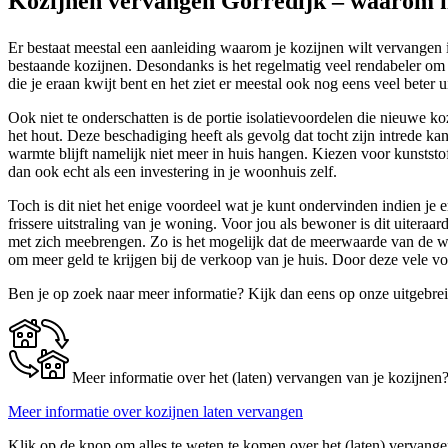
Kozijnen vervangen Gorredijk – waarom n
Er bestaat meestal een aanleiding waarom je kozijnen wilt vervangen in
bestaande kozijnen. Desondanks is het regelmatig veel rendabeler om j
die je eraan kwijt bent en het ziet er meestal ook nog eens veel beter ui
Ook niet te onderschatten is de portie isolatievoordelen die nieuwe k
het hout. Deze beschadiging heeft als gevolg dat tocht zijn intrede k
warmte blijft namelijk niet meer in huis hangen. Kiezen voor kunststo
dan ook echt als een investering in je woonhuis zelf.
Toch is dit niet het enige voordeel wat je kunt ondervinden indien je
frissere uitstraling van je woning. Voor jou als bewoner is dit uiter
met zich meebrengen. Zo is het mogelijk dat de meerwaarde van de won
om meer geld te krijgen bij de verkoop van je huis. Door deze vele v
Ben je op zoek naar meer informatie? Kijk dan eens op onze uitgebre
Meer informatie over het (laten) vervangen van je kozijnen
Meer informatie over kozijnen laten vervangen
Klik op de knop om alles te weten te komen over het (laten) vervange