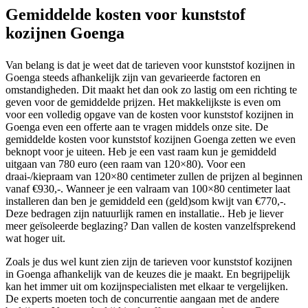
Gemiddelde kosten voor kunststof
kozijnen Goenga
Van belang is dat je weet dat de tarieven voor kunststof kozijnen in
Goenga steeds afhankelijk zijn van gevarieerde factoren en
omstandigheden. Dit maakt het dan ook zo lastig om een richting te
geven voor de gemiddelde prijzen. Het makkelijkste is even om
voor een volledig opgave van de kosten voor kunststof kozijnen in
Goenga even een offerte aan te vragen middels onze site. De
gemiddelde kosten voor kunststof kozijnen Goenga zetten we even
beknopt voor je uiteen. Heb je een vast raam kun je gemiddeld
uitgaan van 780 euro (een raam van 120×80). Voor een
draai-/kiepraam van 120×80 centimeter zullen de prijzen al beginnen
vanaf €930,-. Wanneer je een valraam van 100×80 centimeter laat
installeren dan ben je gemiddeld een (geld)som kwijt van €770,-.
Deze bedragen zijn natuurlijk ramen en installatie.. Heb je liever
meer geïsoleerde beglazing? Dan vallen de kosten vanzelfsprekend
wat hoger uit.
Zoals je dus wel kunt zien zijn de tarieven voor kunststof kozijnen
in Goenga afhankelijk van de keuzes die je maakt. En begrijpelijk
kan het immer uit om kozijnspecialisten met elkaar te vergelijken.
De experts moeten toch de concurrentie aangaan met de andere