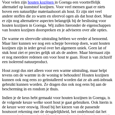
Voor velen zijn
houten kozijnen
in Goenga een voortreffelijk
alternatief op kunststof kozijnen. Voor veel mensen gaat er niets
boven een natuurlijke materiaalsoort als hout. Er zijn niet veel
andere stoffen die zo warm en sfeervol ogen als dat hout doet. Maar
er zijn nog alternatieve aspecten belangrijk bij de beslissing voor
houten kozijnen in Goenga. Wij zullen hieronder de eigenschappen
van houten kozijnen doorspreken en je adviseren over alle opties.
De warme en sfeervolle uitstraling hebben we eerder al benoemd.
Maar hier kunnen we nog een schepje bovenop doen, want houten
kozijnen zijn in ieder geval over het algemeen uniek. Geen lat of
stuk hout ziet er precies gelijk uit als de andere. Maar hiernaast zijn
er nog meerdere redenen om voor hout te gaan. Hout is van zichzelf
een isolerend natuurproduct.
Hout zorgt dus niet alleen voor een warme uitstraling, maar helpt
tevens om de warmte in de woning te behouden! Houten kozijnen
kunnen ook nog eens zo geïnstalleerd worden dat ze als anti-inbraak
gebruikt kunnen worden. Ze dragen dus ook nog eens bij aan de
bescherming in en rondom je thuis.
Indien je de keus hebt gemaakt voor houten kozijnen in Goenga, is
de volgende keuze welke soort hout je gaat gebruiken. Ook hierin is
de keuze weer eeuwig. Houd bij het kiezen van de passende
houtsoort rekening met de deugdelijkheid, het onderhoud dat het