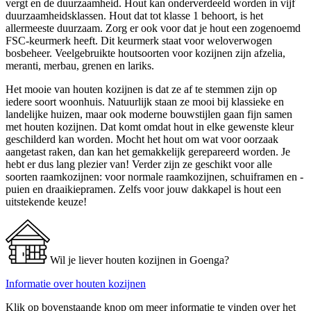
vergt en de duurzaamheid. Hout kan onderverdeeld worden in vijf
duurzaamheidsklassen. Hout dat tot klasse 1 behoort, is het
allermeeste duurzaam. Zorg er ook voor dat je hout een zogenoemd
FSC-keurmerk heeft. Dit keurmerk staat voor weloverwogen
bosbeheer. Veelgebruikte houtsoorten voor kozijnen zijn afzelia,
meranti, merbau, grenen en lariks.
Het mooie van houten kozijnen is dat ze af te stemmen zijn op
iedere soort woonhuis. Natuurlijk staan ze mooi bij klassieke en
landelijke huizen, maar ook moderne bouwstijlen gaan fijn samen
met houten kozijnen. Dat komt omdat hout in elke gewenste kleur
geschilderd kan worden. Mocht het hout om wat voor oorzaak
aangetast raken, dan kan het gemakkelijk gerepareerd worden. Je
hebt er dus lang plezier van! Verder zijn ze geschikt voor alle
soorten raamkozijnen: voor normale raamkozijnen, schuiframen en -
puien en draaikiepramen. Zelfs voor jouw dakkapel is hout een
uitstekende keuze!
Wil je liever houten kozijnen in Goenga?
Informatie over houten kozijnen
Klik op bovenstaande knop om meer informatie te vinden over het