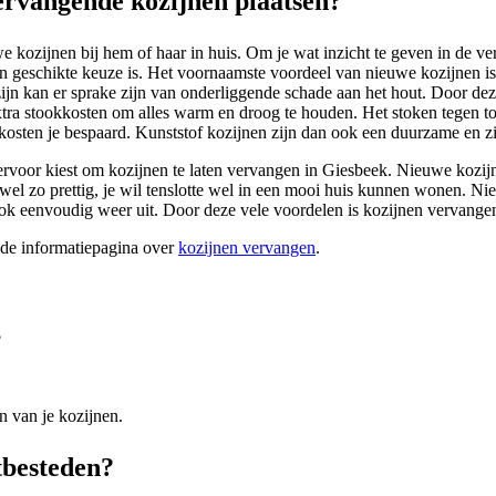
rvangende kozijnen plaatsen?
kozijnen bij hem of haar in huis. Om je wat inzicht te geven in de vers
schikte keuze is. Het voornaamste voordeel van nieuwe kozijnen is het 
ijn kan er sprake zijn van onderliggende schade aan het hout. Door de
tra stookkosten om alles warm en droog te houden. Het stoken tegen to
nkosten je bespaard. Kunststof kozijnen zijn dan ook een duurzame en zi
e ervoor kiest om kozijnen te laten vervangen in Giesbeek. Nieuwe kozij
s wel zo prettig, je wil tenslotte wel in een mooi huis kunnen wonen. 
ook eenvoudig weer uit. Door deze vele voordelen is kozijnen vervang
ide informatiepagina over
kozijnen vervangen
.
?
n van je kozijnen.
tbesteden?