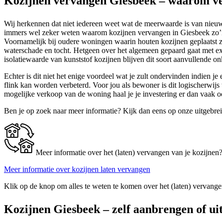
Kozijnen vervangen Giesbeek – waarom ve
Wij herkennen dat niet iedereen weet wat de meerwaarde is van nieuwe 
immers wel zeker weten waarom kozijnen vervangen in Giesbeek zo’n ge
Voornamelijk bij oudere woningen waarin houten kozijnen geplaatst z
waterschade en tocht. Hetgeen over het algemeen gepaard gaat met ex
isolatiewaarde van kunststof kozijnen blijven dit soort aanvullende o
Echter is dit niet het enige voordeel wat je zult ondervinden indien j
flink kan worden verbeterd. Voor jou als bewoner is dit logischerwij
mogelijke verkoop van de woning haal je je investering er dan vaak 
Ben je op zoek naar meer informatie? Kijk dan eens op onze uitgebre
Meer informatie over het (laten) vervangen van je kozijnen
Meer informatie over kozijnen laten vervangen
Klik op de knop om alles te weten te komen over het (laten) vervange
Kozijnen Giesbeek – zelf aanbrengen of ui