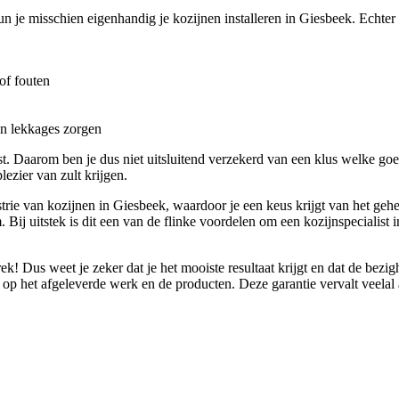
n je misschien eigenhandig je kozijnen installeren in Giesbeek. Echter e
of fouten
en lekkages zorgen
st. Daarom ben je dus niet uitsluitend verzekerd van een klus welke goe
ezier van zult krijgen.
ie van kozijnen in Giesbeek, waardoor je een keus krijgt van het gehel
. Bij uitstek is dit een van de flinke voordelen om een kozijnspecialist
ek! Dus weet je zeker dat je het mooiste resultaat krijgt en dat de bez
p het afgeleverde werk en de producten. Deze garantie vervalt veelal al