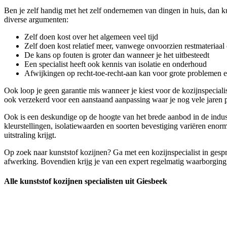
Ben je zelf handig met het zelf ondernemen van dingen in huis, dan ku
diverse argumenten:
Zelf doen kost over het algemeen veel tijd
Zelf doen kost relatief meer, vanwege onvoorzien restmateriaal 
De kans op fouten is groter dan wanneer je het uitbesteedt
Een specialist heeft ook kennis van isolatie en onderhoud
Afwijkingen op recht-toe-recht-aan kan voor grote problemen 
Ook loop je geen garantie mis wanneer je kiest voor de kozijnspeciali
ook verzekerd voor een aanstaand aanpassing waar je nog vele jaren pl
Ook is een deskundige op de hoogte van het brede aanbod in de industr
kleurstellingen, isolatiewaarden en soorten bevestiging variëren enorm
uitstraling krijgt.
Op zoek naar kunststof kozijnen? Ga met een kozijnspecialist in gespr
afwerking. Bovendien krijg je van een expert regelmatig waarborging o
Alle kunststof kozijnen specialisten uit Giesbeek