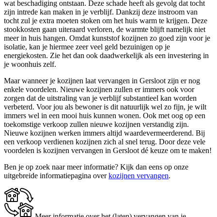
wat beschadiging ontstaan. Deze schade heeft als gevolg dat tocht
zijn intrede kan maken in je verblijf. Dankzij deze instroom van
tocht zul je extra moeten stoken om het huis warm te krijgen. Deze
stookkosten gaan uiteraard verloren, de warmte blijft namelijk niet
meer in huis hangen. Omdat kunststof kozijnen zo goed zijn voor je
isolatie, kan je hiermee zeer veel geld bezuinigen op je
energiekosten. Zie het dan ook daadwerkelijk als een investering in
je woonhuis zelf.
Maar wanneer je kozijnen laat vervangen in Gersloot zijn er nog
enkele voordelen. Nieuwe kozijnen zullen er immers ook voor
zorgen dat de uitstraling van je verblijf substantieel kan worden
verbeterd. Voor jou als bewoner is dit natuurlijk wel zo fijn, je wilt
immers wel in een mooi huis kunnen wonen. Ook met oog op een
toekomstige verkoop zullen nieuwe kozijnen verstandig zijn.
Nieuwe kozijnen werken immers altijd waardevermeerderend. Bij
een verkoop verdienen kozijnen zich al snel terug. Door deze vele
voordelen is kozijnen vervangen in Gersloot dé keuze om te maken!
Ben je op zoek naar meer informatie? Kijk dan eens op onze
uitgebreide informatiepagina over
kozijnen vervangen
.
Meer informatie over het (laten) vervangen van je