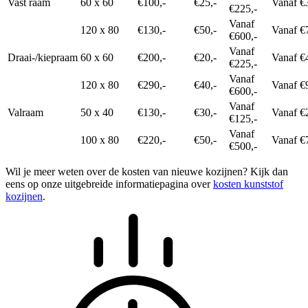
Vast raam
60 x 60
€100,-
€25,-
Vanaf €
€225,-
Vanaf
120 x 80
€130,-
€50,-
Vanaf €
€600,-
Vanaf
Draai-/kiepraam
60 x 60
€200,-
€20,-
Vanaf €
€225,-
Vanaf
120 x 80
€290,-
€40,-
Vanaf €
€600,-
Vanaf
Valraam
50 x 40
€130,-
€30,-
Vanaf €
€125,-
Vanaf
100 x 80
€220,-
€50,-
Vanaf €
€500,-
Wil je meer weten over de kosten van nieuwe kozijnen? Kijk dan
eens op onze uitgebreide informatiepagina over
kosten kunststof
kozijnen
.