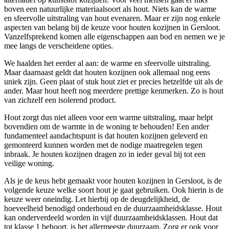
boven een natuurlijke materiaalsoort als hout. Niets kan de warme
en sfeervolle uitstraling van hout evenaren. Maar er zijn nog enkele
aspecten van belang bij de keuze voor houten kozijnen in Gersloot.
Vanzelfsprekend komen alle eigenschappen aan bod en nemen we je
mee langs de verscheidene opties.
We haalden het eerder al aan: de warme en sfeervolle uitstraling.
Maar daarnaast geldt dat houten kozijnen ook allemaal nog eens
uniek zijn. Geen plaat of stuk hout ziet er precies hetzelfde uit als de
ander. Maar hout heeft nog meerdere prettige kenmerken. Zo is hout
van zichzelf een isolerend product.
Hout zorgt dus niet alleen voor een warme uitstraling, maar helpt
bovendien om de warmte in de woning te behouden! Een ander
fundamenteel aandachtspunt is dat houten kozijnen geleverd en
gemonteerd kunnen worden met de nodige maatregelen tegen
inbraak. Je houten kozijnen dragen zo in ieder geval bij tot een
veilige woning.
Als je de keus hebt gemaakt voor houten kozijnen in Gersloot, is de
volgende keuze welke soort hout je gaat gebruiken. Ook hierin is de
keuze weer oneindig. Let hierbij op de deugdelijkheid, de
hoeveelheid benodigd onderhoud en de duurzaamheidsklasse. Hout
kan onderverdeeld worden in vijf duurzaamheidsklassen. Hout dat
tot klasse 1 behoort, is het allermeeste duurzaam. Zorg er ook voor