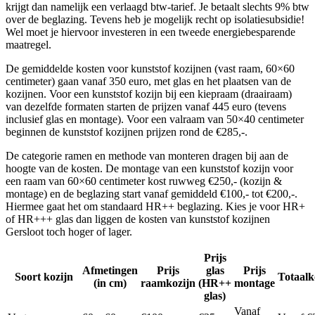
krijgt dan namelijk een verlaagd btw-tarief. Je betaalt slechts 9% btw
over de beglazing. Tevens heb je mogelijk recht op isolatiesubsidie!
Wel moet je hiervoor investeren in een tweede energiebesparende
maatregel.
De gemiddelde kosten voor kunststof kozijnen (vast raam, 60×60
centimeter) gaan vanaf 350 euro, met glas en het plaatsen van de
kozijnen. Voor een kunststof kozijn bij een kiepraam (draairaam)
van dezelfde formaten starten de prijzen vanaf 445 euro (tevens
inclusief glas en montage). Voor een valraam van 50×40 centimeter
beginnen de kunststof kozijnen prijzen rond de €285,-.
De categorie ramen en methode van monteren dragen bij aan de
hoogte van de kosten. De montage van een kunststof kozijn voor
een raam van 60×60 centimeter kost ruwweg €250,- (kozijn &
montage) en de beglazing start vanaf gemiddeld €100,- tot €200,-.
Hiermee gaat het om standaard HR++ beglazing. Kies je voor HR+
of HR+++ glas dan liggen de kosten van kunststof kozijnen
Gersloot toch hoger of lager.
Prijs
Afmetingen
Prijs
glas
Prijs
Soort kozijn
Totaalk
(in cm)
raamkozijn
(HR++
montage
glas)
Vanaf