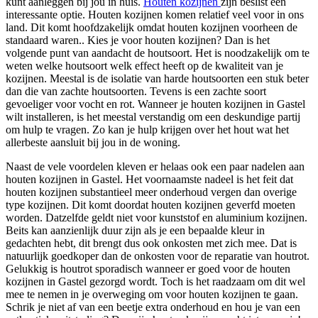
kunt aanleggen bij jou in huis.
Houten kozijnen
zijn beslist een
interessante optie. Houten kozijnen komen relatief veel voor in ons
land. Dit komt hoofdzakelijk omdat houten kozijnen voorheen de
standaard waren.. Kies je voor houten kozijnen? Dan is het
volgende punt van aandacht de houtsoort. Het is noodzakelijk om te
weten welke houtsoort welk effect heeft op de kwaliteit van je
kozijnen. Meestal is de isolatie van harde houtsoorten een stuk beter
dan die van zachte houtsoorten. Tevens is een zachte soort
gevoeliger voor vocht en rot. Wanneer je houten kozijnen in Gastel
wilt installeren, is het meestal verstandig om een deskundige partij
om hulp te vragen. Zo kan je hulp krijgen over het hout wat het
allerbeste aansluit bij jou in de woning.
Naast de vele voordelen kleven er helaas ook een paar nadelen aan
houten kozijnen in Gastel. Het voornaamste nadeel is het feit dat
houten kozijnen substantieel meer onderhoud vergen dan overige
type kozijnen. Dit komt doordat houten kozijnen geverfd moeten
worden. Datzelfde geldt niet voor kunststof en aluminium kozijnen.
Beits kan aanzienlijk duur zijn als je een bepaalde kleur in
gedachten hebt, dit brengt dus ook onkosten met zich mee. Dat is
natuurlijk goedkoper dan de onkosten voor de reparatie van houtrot.
Gelukkig is houtrot sporadisch wanneer er goed voor de houten
kozijnen in Gastel gezorgd wordt. Toch is het raadzaam om dit wel
mee te nemen in je overweging om voor houten kozijnen te gaan.
Schrik je niet af van een beetje extra onderhoud en hou je van een