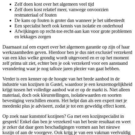
Zelf doen kost over het algemeen veel tijd
Zelf doen kost relatief meer, vanwege onvoorzien
restmateriaal of fouten
De kans op fouten is groter dan wanneer je het uitbesteedt
Een specialist heeft ook kennis van isolatie en onderhoud
Afwijkingen op recht-toe-recht-aan kan voor grote problemen
en lekkages zorgen
Daarnaast zal een expert over het algemeen garantie op zijn of haar
werkzaamheden geven. Hierdoor ben je dus niet exclusief verzekerd
van een klus welke grondig wordt uitgevoerd en er op het moment
zelf prima uit ziet, echter ben je ook verzekerd voor een aanstaand
verandering waar je nog talloze jaren plezier van gaat hebben.
Verder is een kenner op de hoogte van het brede aanbod in de
industrie van kozijnen in Gastel, waardoor je een keuzemogelijkheid
krijgt tussen het volledige aanbod wat er op de markt is. Niet alleen
materiaal, doch ook kleurstellingen, isolatiewaarden en soorten
bevestiging verschillen enorm. Het helpt dan als een expert met je
meedenkt plus je adviseert, zodat je tot een geweldig effect komt.
Op zoek naar kunststof kozijnen? Ga met een kozijnspecialist in
gesprek! Enkel dan ben je verzekerd van het beste resultaat en weet
je zeker dat daar geen beschadigingen vormen aan het nieuwe
kozijn of aan de voorgeve. Ook krijg je van een vakman veelvuldig