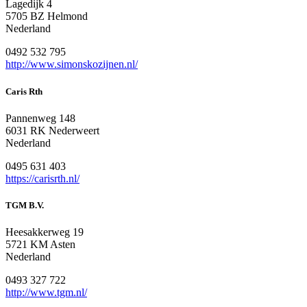
Lagedijk 4
5705 BZ Helmond
Nederland
0492 532 795
http://www.simonskozijnen.nl/
Caris Rth
Pannenweg 148
6031 RK Nederweert
Nederland
0495 631 403
https://carisrth.nl/
TGM B.V.
Heesakkerweg 19
5721 KM Asten
Nederland
0493 327 722
http://www.tgm.nl/