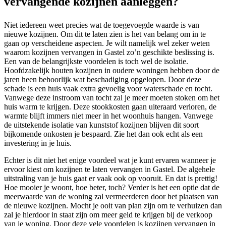
vervangende kozijnen aanleggen?
Niet iedereen weet precies wat de toegevoegde waarde is van
nieuwe kozijnen. Om dit te laten zien is het van belang om in te
gaan op verscheidene aspecten. Je wilt namelijk wel zeker weten
waarom kozijnen vervangen in Gastel zo’n geschikte beslissing is.
Een van de belangrijkste voordelen is toch wel de isolatie.
Hoofdzakelijk houten kozijnen in oudere woningen hebben door de
jaren heen behoorlijk wat beschadiging opgelopen. Door deze
schade is een huis vaak extra gevoelig voor waterschade en tocht.
Vanwege deze instroom van tocht zal je meer moeten stoken om het
huis warm te krijgen. Deze stookkosten gaan uiteraard verloren, de
warmte blijft immers niet meer in het woonhuis hangen. Vanwege
de uitstekende isolatie van kunststof kozijnen blijven dit soort
bijkomende onkosten je bespaard. Zie het dan ook echt als een
investering in je huis.
Echter is dit niet het enige voordeel wat je kunt ervaren wanneer je
ervoor kiest om kozijnen te laten vervangen in Gastel. De algehele
uitstraling van je huis gaat er vaak ook op vooruit. En dat is prettig!
Hoe mooier je woont, hoe beter, toch? Verder is het een optie dat de
meerwaarde van de woning zal vermeerderen door het plaatsen van
de nieuwe kozijnen. Mocht je ooit van plan zijn om te verhuizen dan
zal je hierdoor in staat zijn om meer geld te krijgen bij de verkoop
van je woning. Door deze vele voordelen is kozijnen vervangen in