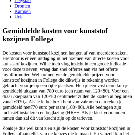
Lelystad
Dronten
Kampen
Urk
Gemiddelde kosten voor kunststof
kozijnen Follega
De kosten voor kunststof kozijnen hangen af van meerdere zaken.
Hierdoor is er een uitdaging in het noemen van directe kosten voor
kunststof kozijnen. Wil je toch vlug inzicht in een goede indicatie
voor deze tarieven, vraag dan snel offertes aan via het offerte
invulformulier. Wel kunnen we de gemiddelde prijzen voor
kunststof kozijnen in Follega die dikwijls in rekening worden
gebracht voor je op een rijtje plaatsen. Heb je een vast raam kun je
gemiddeld uitgaan van 780 euro (een raam van 120×80). Voor een
draai-/kiepraam van 120×80 centimeter zullen de kosten al beginnen
vanaf €930,-. Als je in het bezit bent van valramen dan reken je
gemiddeld met770 euro per raam (100×80). Alle bedragen zijn
inclusief installeren en beglazing (HR++. Als je kiest voor andere
ramen dan zal dit van kracht zijn op de tarieven.
Zoals je dus wel kunt zien zijn de kosten voor kunststof kozijnen in
Follega afhankelijk van de keuzes die je maakt. En vanzelf kan het