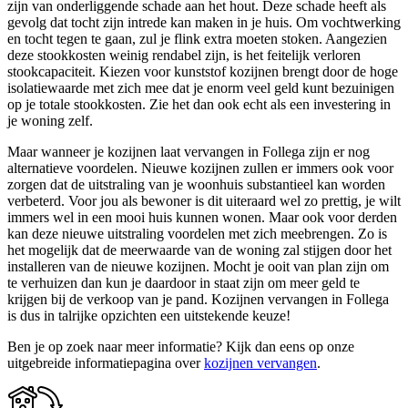
zijn van onderliggende schade aan het hout. Deze schade heeft als
gevolg dat tocht zijn intrede kan maken in je huis. Om vochtwerking
en tocht tegen te gaan, zul je flink extra moeten stoken. Aangezien
deze stookkosten weinig rendabel zijn, is het feitelijk verloren
stookcapaciteit. Kiezen voor kunststof kozijnen brengt door de hoge
isolatiewaarde met zich mee dat je enorm veel geld kunt bezuinigen
op je totale stookkosten. Zie het dan ook echt als een investering in
je woning zelf.
Maar wanneer je kozijnen laat vervangen in Follega zijn er nog
alternatieve voordelen. Nieuwe kozijnen zullen er immers ook voor
zorgen dat de uitstraling van je woonhuis substantieel kan worden
verbeterd. Voor jou als bewoner is dit uiteraard wel zo prettig, je wilt
immers wel in een mooi huis kunnen wonen. Maar ook voor derden
kan deze nieuwe uitstraling voordelen met zich meebrengen. Zo is
het mogelijk dat de meerwaarde van de woning zal stijgen door het
installeren van de nieuwe kozijnen. Mocht je ooit van plan zijn om
te verhuizen dan kun je daardoor in staat zijn om meer geld te
krijgen bij de verkoop van je pand. Kozijnen vervangen in Follega
is dus in talrijke opzichten een uitstekende keuze!
Ben je op zoek naar meer informatie? Kijk dan eens op onze
uitgebreide informatiepagina over
kozijnen vervangen
.