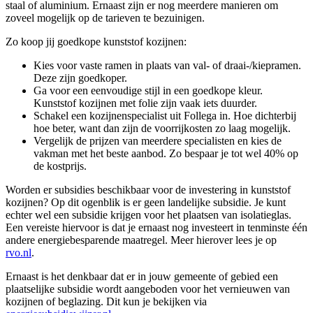
staal of aluminium. Ernaast zijn er nog meerdere manieren om
zoveel mogelijk op de tarieven te bezuinigen.
Zo koop jij goedkope kunststof kozijnen:
Kies voor vaste ramen in plaats van val- of draai-/kiepramen.
Deze zijn goedkoper.
Ga voor een eenvoudige stijl in een goedkope kleur.
Kunststof kozijnen met folie zijn vaak iets duurder.
Schakel een kozijnenspecialist uit Follega in. Hoe dichterbij
hoe beter, want dan zijn de voorrijkosten zo laag mogelijk.
Vergelijk de prijzen van meerdere specialisten en kies de
vakman met het beste aanbod. Zo bespaar je tot wel 40% op
de kostprijs.
Worden er subsidies beschikbaar voor de investering in kunststof
kozijnen? Op dit ogenblik is er geen landelijke subsidie. Je kunt
echter wel een subsidie krijgen voor het plaatsen van isolatieglas.
Een vereiste hiervoor is dat je ernaast nog investeert in tenminste één
andere energiebesparende maatregel. Meer hierover lees je op
rvo.nl
.
Ernaast is het denkbaar dat er in jouw gemeente of gebied een
plaatselijke subsidie wordt aangeboden voor het vernieuwen van
kozijnen of beglazing. Dit kun je bekijken via