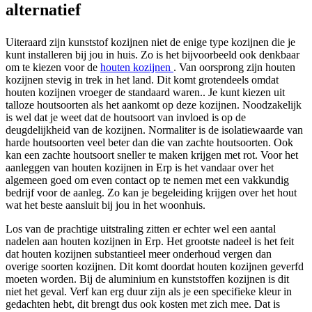
alternatief
Uiteraard zijn kunststof kozijnen niet de enige type kozijnen die je
kunt installeren bij jou in huis. Zo is het bijvoorbeeld ook denkbaar
om te kiezen voor de
houten kozijnen
. Van oorsprong zijn houten
kozijnen stevig in trek in het land. Dit komt grotendeels omdat
houten kozijnen vroeger de standaard waren.. Je kunt kiezen uit
talloze houtsoorten als het aankomt op deze kozijnen. Noodzakelijk
is wel dat je weet dat de houtsoort van invloed is op de
deugdelijkheid van de kozijnen. Normaliter is de isolatiewaarde van
harde houtsoorten veel beter dan die van zachte houtsoorten. Ook
kan een zachte houtsoort sneller te maken krijgen met rot. Voor het
aanleggen van houten kozijnen in Erp is het vandaar over het
algemeen goed om even contact op te nemen met een vakkundig
bedrijf voor de aanleg. Zo kan je begeleiding krijgen over het hout
wat het beste aansluit bij jou in het woonhuis.
Los van de prachtige uitstraling zitten er echter wel een aantal
nadelen aan houten kozijnen in Erp. Het grootste nadeel is het feit
dat houten kozijnen substantieel meer onderhoud vergen dan
overige soorten kozijnen. Dit komt doordat houten kozijnen geverfd
moeten worden. Bij de aluminium en kunststoffen kozijnen is dit
niet het geval. Verf kan erg duur zijn als je een specifieke kleur in
gedachten hebt, dit brengt dus ook kosten met zich mee. Dat is