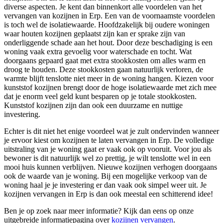
diverse aspecten. Je kent dan binnenkort alle voordelen van het
vervangen van kozijnen in Erp. Een van de voornaamste voordelen
is toch wel de isolatiewaarde. Hoofdzakelijk bij oudere woningen
waar houten kozijnen geplaatst zijn kan er sprake zijn van
onderliggende schade aan het hout. Door deze beschadiging is een
woning vaak extra gevoelig voor waterschade en tocht. Wat
doorgaans gepaard gaat met extra stookkosten om alles warm en
droog te houden. Deze stookkosten gaan natuurlijk verloren, de
warmte blijft tenslotte niet meer in de woning hangen. Kiezen voor
kunststof kozijnen brengt door de hoge isolatiewaarde met zich mee
dat je enorm veel geld kunt besparen op je totale stookkosten.
Kunststof kozijnen zijn dan ook een duurzame en nuttige
investering.
Echter is dit niet het enige voordeel wat je zult ondervinden wanneer
je ervoor kiest om kozijnen te laten vervangen in Erp. De volledige
uitstraling van je woning gaat er vaak ook op vooruit. Voor jou als
bewoner is dit natuurlijk wel zo prettig, je wilt tenslotte wel in een
mooi huis kunnen verblijven. Nieuwe kozijnen verhogen doorgaans
ook de waarde van je woning. Bij een mogelijke verkoop van de
woning haal je je investering er dan vaak ook simpel weer uit. Je
kozijnen vervangen in Erp is dan ook meestal een schitterend idee!
Ben je op zoek naar meer informatie? Kijk dan eens op onze
uitgebreide informatiepagina over
kozijnen vervangen
.