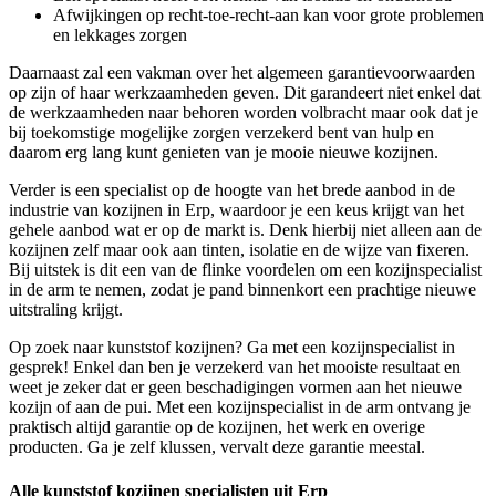
Afwijkingen op recht-toe-recht-aan kan voor grote problemen
en lekkages zorgen
Daarnaast zal een vakman over het algemeen garantievoorwaarden
op zijn of haar werkzaamheden geven. Dit garandeert niet enkel dat
de werkzaamheden naar behoren worden volbracht maar ook dat je
bij toekomstige mogelijke zorgen verzekerd bent van hulp en
daarom erg lang kunt genieten van je mooie nieuwe kozijnen.
Verder is een specialist op de hoogte van het brede aanbod in de
industrie van kozijnen in Erp, waardoor je een keus krijgt van het
gehele aanbod wat er op de markt is. Denk hierbij niet alleen aan de
kozijnen zelf maar ook aan tinten, isolatie en de wijze van fixeren.
Bij uitstek is dit een van de flinke voordelen om een kozijnspecialist
in de arm te nemen, zodat je pand binnenkort een prachtige nieuwe
uitstraling krijgt.
Op zoek naar kunststof kozijnen? Ga met een kozijnspecialist in
gesprek! Enkel dan ben je verzekerd van het mooiste resultaat en
weet je zeker dat er geen beschadigingen vormen aan het nieuwe
kozijn of aan de pui. Met een kozijnspecialist in de arm ontvang je
praktisch altijd garantie op de kozijnen, het werk en overige
producten. Ga je zelf klussen, vervalt deze garantie meestal.
Alle kunststof kozijnen specialisten uit Erp