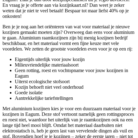
En vraag je je offerte aan via kozijnkaart.nl? Dan weet je zeker
weten dat je niet te veel betaalt! Bespaar tot maar liefst 40% op je
onkosten!
Ben je je nog aan het oriënteren van wat voor materiaal je nieuwe
kozijnen gemaakt moeten zijn? Overweeg dan eens voor aluminium
te gaan. Aluminium raamkozijnen zijn bij menig kozijnen bedrijf
beschikbaar, en het materiaal vormt een fijne keuze met vele
voordelen. We zetten de grootste voordelen even voor je op een rij:
Eigentijds uiterlijk voor jouw kozijn
Milieuvriendelijke materiaalsoort
Geen rotting, roest en vochtopname voor jouw kozijnen in
Eagum
Uiterst ecologische stofsoort
Kozijn behoeft niet veel onderhoud
Goede isolatie
Aantrekkelijke tariefstellingen
Met aluminium kozijnen kies je voor een duurzaam materiaal voor je
kozijnen in Eagum. Deze stof vertoont namelijk geen rottingsproces
en roest niet, waardoor het uiterlijk van je raamkozijnen ook na een
lange tijd heel mooi blijft. Omdat het materiaal daarbuiten niet
elektrostatisch is, heb je geen last van vervelende dingen als vuil en
stof. Bovendien hoef je je kozijnen – zeker de eerste jaren – niet tot