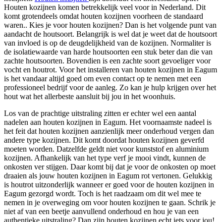
Houten kozijnen komen betrekkelijk veel voor in Nederland. Dit
komt grotendeels omdat houten kozijnen voorheen de standaard
waren.. Kies je voor houten kozijnen? Dan is het volgende punt van
aandacht de houtsoort. Belangrijk is wel dat je weet dat de houtsoort
van invloed is op de deugdelijkheid van de kozijnen. Normaliter is
de isolatiewaarde van harde houtsoorten een stuk beter dan die van
zachte houtsoorten. Bovendien is een zachte soort gevoeliger voor
vocht en houtrot. Voor het installeren van houten kozijnen in Eagum
is het vandaar altijd goed om even contact op te nemen met een
professioneel bedrijf voor de aanleg. Zo kan je hulp krijgen over het
hout wat het allerbeste aansluit bij jou in het woonhuis.
Los van de prachtige uitstraling zitten er echter wel een aantal
nadelen aan houten kozijnen in Eagum. Het voornaamste nadeel is
het feit dat houten kozijnen aanzienlijk meer onderhoud vergen dan
andere type kozijnen. Dit komt doordat houten kozijnen geverfd
moeten worden. Datzelfde geldt niet voor kunststof en aluminium
kozijnen. Afhankelijk van het type verf je mooi vindt, kunnen de
onkosten ver stijgen. Daar komt bij dat je voor de onkosten op moet
draaien als jouw houten kozijnen in Eagum rot vertonen. Gelukkig
is houtrot uitzonderlijk wanneer er goed voor de houten kozijnen in
Eagum gezorgd wordt. Toch is het raadzaam om dit wel mee te
nemen in je overweging om voor houten kozijnen te gaan. Schrik je
niet af van een beetje aanvullend onderhoud en hou je van een
authentieke uitstraling? Dan zijn houten kozijnen echt iets voor jou!