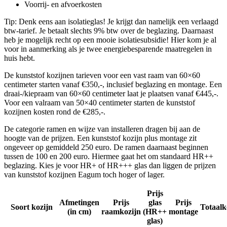
Voorrij- en afvoerkosten
Tip: Denk eens aan isolatieglas! Je krijgt dan namelijk een verlaagd
btw-tarief. Je betaalt slechts 9% btw over de beglazing. Daarnaast
heb je mogelijk recht op een mooie isolatiesubsidie! Hier kom je al
voor in aanmerking als je twee energiebesparende maatregelen in
huis hebt.
De kunststof kozijnen tarieven voor een vast raam van 60×60
centimeter starten vanaf €350,-, inclusief beglazing en montage. Een
draai-/kiepraam van 60×60 centimeter laat je plaatsen vanaf €445,-.
Voor een valraam van 50×40 centimeter starten de kunststof
kozijnen kosten rond de €285,-.
De categorie ramen en wijze van installeren dragen bij aan de
hoogte van de prijzen. Een kunststof kozijn plus montage zit
ongeveer op gemiddeld 250 euro. De ramen daarnaast beginnen
tussen de 100 en 200 euro. Hiermee gaat het om standaard HR++
beglazing. Kies je voor HR+ of HR+++ glas dan liggen de prijzen
van kunststof kozijnen Eagum toch hoger of lager.
Prijs
Afmetingen
Prijs
glas
Prijs
Soort kozijn
Totaalk
(in cm)
raamkozijn
(HR++
montage
glas)