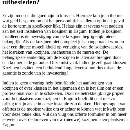
uitbesteden?
Er zijn mensen die goed zijn in klussen. Hiermee kun je in theorie
wat geld besparen omdat het persoonlijk installeren op in elk geval
de korte termijn goedkoper lijkt. Helaas zijn er tevens wat nadelen
aan het zelf installeren van kozijnen in Eagum. Indien je kozijnen
installeert is de bevestiging van de kozijnen begrijpelijk uiterst
belangrijk. Als de kozijnen niet compleet juist aangebracht worden
is er een directe mogelijkheid op verlaging van de isolatiewaardes,
het losraken van kozijnen, inscheuren in de muren etc. De
belangrijkste aanleiding om de kozijnen te laten aanbrengen door
een kenner is de garantie. Deze mist vaak indien je zelf gaat klussen.
Kozijnen bezitten een beduidend lange levensduur, dus missende
garantie is zonde van je investering!
Indien je geen ervaring hebt betreffende het aanbrengen van
kozijnen of over klussen in het algemeen dan is het slim om er een
professional voor in te schakelen. Door de betrekkelijk lage prijzen
voor het plaatsen van kozijnen in Eagum hoeft dit echt niet zo
prijzig te zijn als je in eerste instantie zou denken. Het opvragen van
offertes is de mooiste wijze om er achter te komen wat je kwijt bent
voor deze totale klus. Vul dan vlug ons offerte formulier in om meer
te weten over de tarieven van uw (nieuwe) kozijnen laten plaatsen in
Eagum.