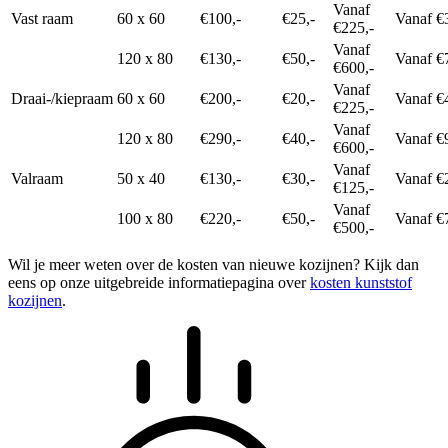
Vanaf
Vast raam
60 x 60
€100,-
€25,-
Vanaf €
€225,-
Vanaf
120 x 80
€130,-
€50,-
Vanaf €
€600,-
Vanaf
Draai-/kiepraam
60 x 60
€200,-
€20,-
Vanaf €
€225,-
Vanaf
120 x 80
€290,-
€40,-
Vanaf €
€600,-
Vanaf
Valraam
50 x 40
€130,-
€30,-
Vanaf €
€125,-
Vanaf
100 x 80
€220,-
€50,-
Vanaf €
€500,-
Wil je meer weten over de kosten van nieuwe kozijnen? Kijk dan
eens op onze uitgebreide informatiepagina over
kosten kunststof
kozijnen
.