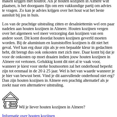
maken krijgen met houtrot. Als je houten kozijnen in Almere wilt
plaatsen, is het doorgaans fijn om een vakkundige partij om advies
te vragen. Zo kan je advies krijgen over het hout wat het beste
aansluit bij jou in huis.
Los van de prachtige uitstraling zitten er desalniettemin wel een paar
nadelen aan houten kozijnen in Almere. Houten kozijnen vergen
over het algemeen wel meer verzorging dan kozijnen van een
andere soort. Dit komt doordat houten kozijnen geverfd moeten
worden. Bij de aluminium en kunststoffen kozijnen is dit niet het
geval. Verf kan erg duur zijn als je een bepaalde kleur in gedachten
hebt, dit brengt dus ook onkosten met zich mee. Daar komt bij dat je
voor de onkosten op moet draaien indien jouw houten kozijnen in
Almere rot vertonen. Gelukkig komt dit niet al te vaak voor,
wanneer je kiest voor sterke houtsoorten zal het onderhoud beperkt
zijn tot eenmaal in de 20 à 25 jaar. Wel is het van waarde wanneer je
je hier van bewust bent. Vind je dit aanvullende onderhoud niet erg?
Dan zijn houten kozijnen in Almere een prachtig alternatief als je
zoekt naar een alternatieve uitstraling.
Wil je liever houten kozijnen in Almere?
Informatie over houten kozijnen