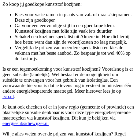
Zo koop jij goedkope kunststof kozijnen:
Kies voor vaste ramen in plaats van val- of draai-/kiepramen.
Deze zijn goedkoper.
Ga voor een eenvoudige stijl in een goedkope kleur.
Kunststof kozijnen met folie zijn vaak iets duurder.
Schakel een kozijnenspecialist uit Almere in. Hoe dichterbij
hoe beter, want dan zijn de voorrijkosten zo laag mogelijk.
Vergelijk de prijzen van meerdere specialisten en kies de
vakman met het beste aanbod. Zo bespaar je tot wel 40% op
de kostprijs.
Is er een tegemoetkoming voor kunststof kozijnen? Vooralsnog is er
geen subsidie (landelijk). Wel bestaat er de mogelijkheid om
subsidie te ontvangen voor het gebruik van isolatieglas. Een
voorwaarde hiervoor is dat je tevens nog investeert in minstens één
andere energiebesparende maatregel. Meer hierover lees je op
rvo.nl
.
Je kunt ook checken of er in jouw regio (gemeente of provincie) een
plaatselijke subsidie denkbaar is voor deze type energiebesparende
maatregelen via kunststof kozijnen. Dit kun je bekijken via
energiesubsidiewijzer.nl
Wil je alles weten over de prijzen van kunststof kozijnen? Regel