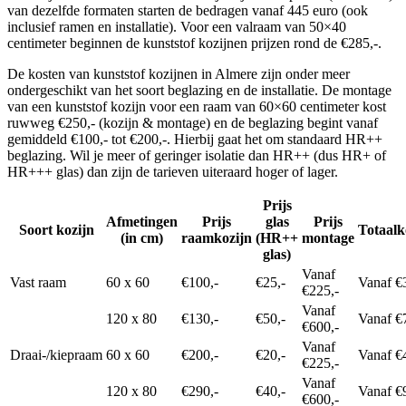
van dezelfde formaten starten de bedragen vanaf 445 euro (ook
inclusief ramen en installatie). Voor een valraam van 50×40
centimeter beginnen de kunststof kozijnen prijzen rond de €285,-.
De kosten van kunststof kozijnen in Almere zijn onder meer
ondergeschikt van het soort beglazing en de installatie. De montage
van een kunststof kozijn voor een raam van 60×60 centimeter kost
ruwweg €250,- (kozijn & montage) en de beglazing begint vanaf
gemiddeld €100,- tot €200,-. Hierbij gaat het om standaard HR++
beglazing. Wil je meer of geringer isolatie dan HR++ (dus HR+ of
HR+++ glas) dan zijn de tarieven uiteraard hoger of lager.
Prijs
Afmetingen
Prijs
glas
Prijs
Soort kozijn
Totaalk
(in cm)
raamkozijn
(HR++
montage
glas)
Vanaf
Vast raam
60 x 60
€100,-
€25,-
Vanaf €
€225,-
Vanaf
120 x 80
€130,-
€50,-
Vanaf €
€600,-
Vanaf
Draai-/kiepraam
60 x 60
€200,-
€20,-
Vanaf €
€225,-
Vanaf
120 x 80
€290,-
€40,-
Vanaf €
€600,-