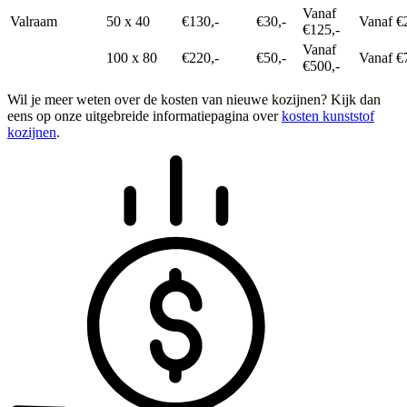
Vanaf
Valraam
50 x 40
€130,-
€30,-
Vanaf €
€125,-
Vanaf
100 x 80
€220,-
€50,-
Vanaf €
€500,-
Wil je meer weten over de kosten van nieuwe kozijnen? Kijk dan
eens op onze uitgebreide informatiepagina over
kosten kunststof
kozijnen
.