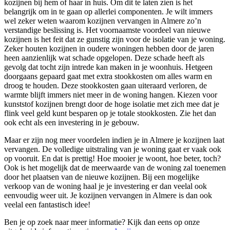
kozijnen bij hem of haar in huis. Om dit te laten zien is het
belangrijk om in te gaan op allerlei componenten. Je wilt immers
wel zeker weten waarom kozijnen vervangen in Almere zo’n
verstandige beslissing is. Het voornaamste voordeel van nieuwe
kozijnen is het feit dat ze gunstig zijn voor de isolatie van je woning.
Zeker houten kozijnen in oudere woningen hebben door de jaren
heen aanzienlijk wat schade opgelopen. Deze schade heeft als
gevolg dat tocht zijn intrede kan maken in je woonhuis. Hetgeen
doorgaans gepaard gaat met extra stookkosten om alles warm en
droog te houden. Deze stookkosten gaan uiteraard verloren, de
warmte blijft immers niet meer in de woning hangen. Kiezen voor
kunststof kozijnen brengt door de hoge isolatie met zich mee dat je
flink veel geld kunt besparen op je totale stookkosten. Zie het dan
ook echt als een investering in je gebouw.
Maar er zijn nog meer voordelen indien je in Almere je kozijnen laat
vervangen. De volledige uitstraling van je woning gaat er vaak ook
op vooruit. En dat is prettig! Hoe mooier je woont, hoe beter, toch?
Ook is het mogelijk dat de meerwaarde van de woning zal toenemen
door het plaatsen van de nieuwe kozijnen. Bij een mogelijke
verkoop van de woning haal je je investering er dan veelal ook
eenvoudig weer uit. Je kozijnen vervangen in Almere is dan ook
veelal een fantastisch idee!
Ben je op zoek naar meer informatie? Kijk dan eens op onze