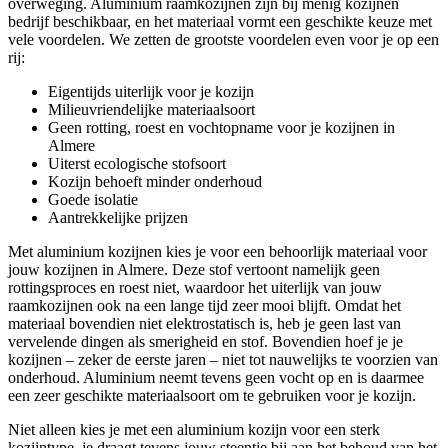
overweging. Aluminium raamkozijnen zijn bij menig kozijnen
bedrijf beschikbaar, en het materiaal vormt een geschikte keuze met
vele voordelen. We zetten de grootste voordelen even voor je op een
rij:
Eigentijds uiterlijk voor je kozijn
Milieuvriendelijke materiaalsoort
Geen rotting, roest en vochtopname voor je kozijnen in
Almere
Uiterst ecologische stofsoort
Kozijn behoeft minder onderhoud
Goede isolatie
Aantrekkelijke prijzen
Met aluminium kozijnen kies je voor een behoorlijk materiaal voor
jouw kozijnen in Almere. Deze stof vertoont namelijk geen
rottingsproces en roest niet, waardoor het uiterlijk van jouw
raamkozijnen ook na een lange tijd zeer mooi blijft. Omdat het
materiaal bovendien niet elektrostatisch is, heb je geen last van
vervelende dingen als smerigheid en stof. Bovendien hoef je je
kozijnen – zeker de eerste jaren – niet tot nauwelijks te voorzien van
onderhoud. Aluminium neemt tevens geen vocht op en is daarmee
een zeer geschikte materiaalsoort om te gebruiken voor je kozijn.
Niet alleen kies je met een aluminium kozijn voor een sterk
kozijntype, je draagt tevens jouw steentje bij aan het behoud van het