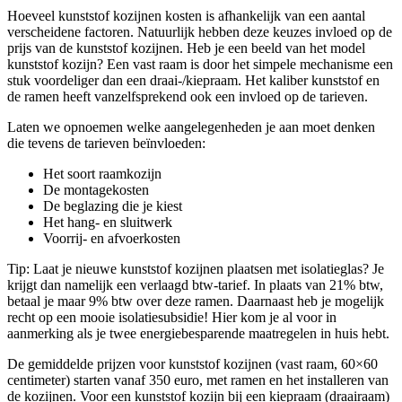
Hoeveel kunststof kozijnen kosten is afhankelijk van een aantal
verscheidene factoren. Natuurlijk hebben deze keuzes invloed op de
prijs van de kunststof kozijnen. Heb je een beeld van het model
kunststof kozijn? Een vast raam is door het simpele mechanisme een
stuk voordeliger dan een draai-/kiepraam. Het kaliber kunststof en
de ramen heeft vanzelfsprekend ook een invloed op de tarieven.
Laten we opnoemen welke aangelegenheden je aan moet denken
die tevens de tarieven beïnvloeden:
Het soort raamkozijn
De montagekosten
De beglazing die je kiest
Het hang- en sluitwerk
Voorrij- en afvoerkosten
Tip: Laat je nieuwe kunststof kozijnen plaatsen met isolatieglas? Je
krijgt dan namelijk een verlaagd btw-tarief. In plaats van 21% btw,
betaal je maar 9% btw over deze ramen. Daarnaast heb je mogelijk
recht op een mooie isolatiesubsidie! Hier kom je al voor in
aanmerking als je twee energiebesparende maatregelen in huis hebt.
De gemiddelde prijzen voor kunststof kozijnen (vast raam, 60×60
centimeter) starten vanaf 350 euro, met ramen en het installeren van
de kozijnen. Voor een kunststof kozijn bij een kiepraam (draairaam)