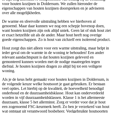
voor houten kozijnen in Doldersum. We zullen hieronder de
eigenschappen van houten kozijnen doorspreken en je adviseren
over alle mogelijkheden.
De warme en sfeervolle uitstraling hebben we hierboven al
genoemd. Maar daar kunnen we nog een schepje bovenop doen,
want houten kozijnen zijn ook altijd uniek. Geen lat of stuk hout ziet
er exact hetzelfde uit als de ander. Maar hout heeft nog overige
goede eigenschappen. Zo is hout van zichzelf een isolerend product.
Hout zorgt dus niet alleen voor een warme uitstraling, maar helpt in
ieder geval om de warmte in de woning te behouden! Een ander
relevant aandachtspunt is dat houten kozijnen geleverd en
gemonteerd kunnen worden met de nodige maatregelen tegen
diefstal. Je houten kozijnen dragen zo altijd bij tot een veiligere
woning.
Als je de keus hebt gemaakt voor houten kozijnen in Doldersum, is
de volgende keuze welke houtsoort je gaat gebruiken. Er bestaan
veel opties. Let hierbij op de kwaliteit, de hoeveelheid benodigd
onderhoud en de duurzaamheidsklasse. Hout kan onderverdeeld
worden in vijf duurzaamheidsklassen. Klasse 1 is het allermeeste
duurzaam, klasse 5 het allerminst. Zorg er verder voor dat je hout
een zogenoemd FSC-keurmerk heeft. Zo ben je verzekerd van hout
wat ontstaat uit verantwoord bosbeheer. Veelgebruikte houtsoorten