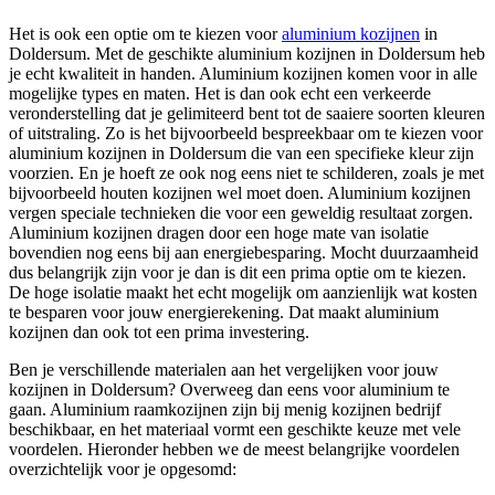
Het is ook een optie om te kiezen voor
aluminium kozijnen
in
Doldersum. Met de geschikte aluminium kozijnen in Doldersum heb
je echt kwaliteit in handen. Aluminium kozijnen komen voor in alle
mogelijke types en maten. Het is dan ook echt een verkeerde
veronderstelling dat je gelimiteerd bent tot de saaiere soorten kleuren
of uitstraling. Zo is het bijvoorbeeld bespreekbaar om te kiezen voor
aluminium kozijnen in Doldersum die van een specifieke kleur zijn
voorzien. En je hoeft ze ook nog eens niet te schilderen, zoals je met
bijvoorbeeld houten kozijnen wel moet doen. Aluminium kozijnen
vergen speciale technieken die voor een geweldig resultaat zorgen.
Aluminium kozijnen dragen door een hoge mate van isolatie
bovendien nog eens bij aan energiebesparing. Mocht duurzaamheid
dus belangrijk zijn voor je dan is dit een prima optie om te kiezen.
De hoge isolatie maakt het echt mogelijk om aanzienlijk wat kosten
te besparen voor jouw energierekening. Dat maakt aluminium
kozijnen dan ook tot een prima investering.
Ben je verschillende materialen aan het vergelijken voor jouw
kozijnen in Doldersum? Overweeg dan eens voor aluminium te
gaan. Aluminium raamkozijnen zijn bij menig kozijnen bedrijf
beschikbaar, en het materiaal vormt een geschikte keuze met vele
voordelen. Hieronder hebben we de meest belangrijke voordelen
overzichtelijk voor je opgesomd: