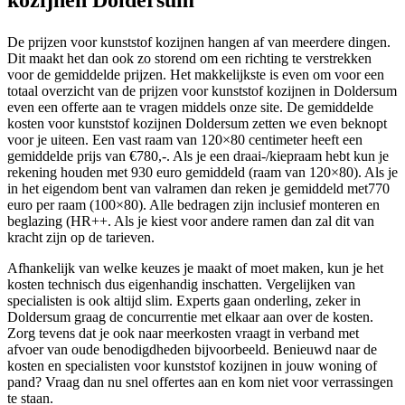
De prijzen voor kunststof kozijnen hangen af van meerdere dingen.
Dit maakt het dan ook zo storend om een richting te verstrekken
voor de gemiddelde prijzen. Het makkelijkste is even om voor een
totaal overzicht van de prijzen voor kunststof kozijnen in Doldersum
even een offerte aan te vragen middels onze site. De gemiddelde
kosten voor kunststof kozijnen Doldersum zetten we even beknopt
voor je uiteen. Een vast raam van 120×80 centimeter heeft een
gemiddelde prijs van €780,-. Als je een draai-/kiepraam hebt kun je
rekening houden met 930 euro gemiddeld (raam van 120×80). Als je
in het eigendom bent van valramen dan reken je gemiddeld met770
euro per raam (100×80). Alle bedragen zijn inclusief monteren en
beglazing (HR++. Als je kiest voor andere ramen dan zal dit van
kracht zijn op de tarieven.
Afhankelijk van welke keuzes je maakt of moet maken, kun je het
kosten technisch dus eigenhandig inschatten. Vergelijken van
specialisten is ook altijd slim. Experts gaan onderling, zeker in
Doldersum graag de concurrentie met elkaar aan over de kosten.
Zorg tevens dat je ook naar meerkosten vraagt in verband met
afvoer van oude benodigdheden bijvoorbeeld. Benieuwd naar de
kosten en specialisten voor kunststof kozijnen in jouw woning of
pand? Vraag dan nu snel offertes aan en kom niet voor verrassingen
te staan.