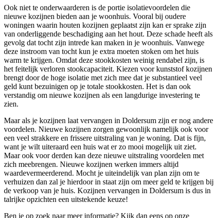
Ook niet te onderwaarderen is de portie isolatievoordelen die
nieuwe kozijnen bieden aan je woonhuis. Vooral bij oudere
woningen waarin houten kozijnen geplaatst zijn kan er sprake zijn
van onderliggende beschadiging aan het hout. Deze schade heeft als
gevolg dat tocht zijn intrede kan maken in je woonhuis. Vanwege
deze instroom van tocht kun je extra moeten stoken om het huis
warm te krijgen. Omdat deze stookkosten weinig rendabel zijn, is
het feitelijk verloren stookcapaciteit. Kiezen voor kunststof kozijnen
brengt door de hoge isolatie met zich mee dat je substantieel veel
geld kunt bezuinigen op je totale stookkosten. Het is dan ook
verstandig om nieuwe kozijnen als een langdurige investering te
zien.
Maar als je kozijnen laat vervangen in Doldersum zijn er nog andere
voordelen. Nieuwe kozijnen zorgen gewoonlijk namelijk ook voor
een veel strakkere en frissere uitstraling van je woning. Dat is fijn,
want je wilt uiteraard een huis wat er zo mooi mogelijk uit ziet.
Maar ook voor derden kan deze nieuwe uitstraling voordelen met
zich meebrengen. Nieuwe kozijnen werken immers altijd
waardevermeerderend. Mocht je uiteindelijk van plan zijn om te
verhuizen dan zal je hierdoor in staat zijn om meer geld te krijgen bij
de verkoop van je huis. Kozijnen vervangen in Doldersum is dus in
talrijke opzichten een uitstekende keuze!
Ben je op zoek naar meer informatie? Kijk dan eens op onze