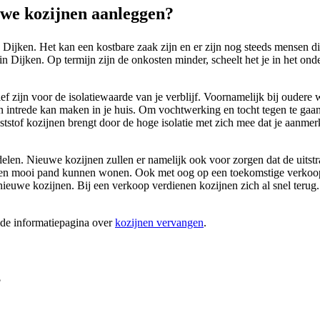
we kozijnen aanleggen?
n Dijken. Het kan een kostbare zaak zijn en er zijn nog steeds mensen 
 Dijken. Op termijn zijn de onkosten minder, scheelt het je in het onde
tief zijn voor de isolatiewaarde van je verblijf. Voornamelijk bij oude
jn intrede kan maken in je huis. Om vochtwerking en tocht tegen te gaa
unststof kozijnen brengt door de hoge isolatie met zich mee dat je aanmer
delen. Nieuwe kozijnen zullen er namelijk ook voor zorgen dat de uitst
 in een mooi pand kunnen wonen. Ook met oog op een toekomstige verkoop
ieuwe kozijnen. Bij een verkoop verdienen kozijnen zich al snel terug
ide informatiepagina over
kozijnen vervangen
.
?