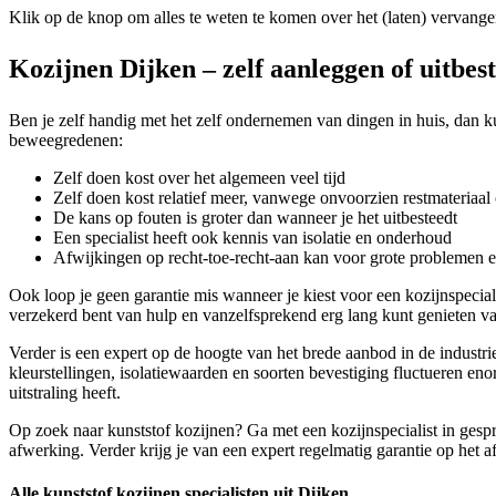
Klik op de knop om alles te weten te komen over het (laten) vervange
Kozijnen Dijken – zelf aanleggen of uitbes
Ben je zelf handig met het zelf ondernemen van dingen in huis, dan kun
beweegredenen:
Zelf doen kost over het algemeen veel tijd
Zelf doen kost relatief meer, vanwege onvoorzien restmateriaal 
De kans op fouten is groter dan wanneer je het uitbesteedt
Een specialist heeft ook kennis van isolatie en onderhoud
Afwijkingen op recht-toe-recht-aan kan voor grote problemen 
Ook loop je geen garantie mis wanneer je kiest voor een kozijnspecia
verzekerd bent van hulp en vanzelfsprekend erg lang kunt genieten v
Verder is een expert op de hoogte van het brede aanbod in de industrie
kleurstellingen, isolatiewaarden en soorten bevestiging fluctueren eno
uitstraling heeft.
Op zoek naar kunststof kozijnen? Ga met een kozijnspecialist in gespr
afwerking. Verder krijg je van een expert regelmatig garantie op het a
Alle kunststof kozijnen specialisten uit Dijken