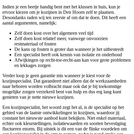
Indien je een beetje handig bent met het klussen in huis, kun je
ervoor kiezen om je kozijnen in Den Hoorn zelf te plaatsen.
Desondanks raden wij ten zeerste af om dat te doen. Dit heeft een
aantal argumenten, namelijk:
Zelf doen kost over het algemeen veel tijd
Zelf doen kost relatief meer, vanwege onvoorzien
restmateriaal of fouten
De kans op fouten is groter dan wanneer je het uitbesteedt
Een specialist heeft ook kennis van isolatie en onderhoud
Afwijkingen op recht-toe-recht-aan kan voor grote problemen
en lekkages zorgen
Verder loop je geen garantie mis wanneer je kiest voor de
kozijnspecialist. Dat garandeert niet alleen dat de werkzaamheden
naar behoren worden volbracht maar ook dat je bij toekomstige
mogelijke zorgen verzekerd bent van hulp en dus erg lang kunt
genieten van je nette nieuwe kozijnen.
Een kozijnspecialist, het woord zegt het al, is de specialist op het
gebied van de laatste ontwikkelingen in kozijnen, waardoor jij
constant het nieuwste aanbod kunt bekijken. Niet enkel materiaal,
echter ook kleurstellingen, isolatiewaarden en soorten bevestiging
fluctueren enorm. Bij uitstek is dit een van de flinke voordelen om