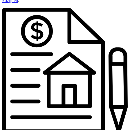
kozijnen
.