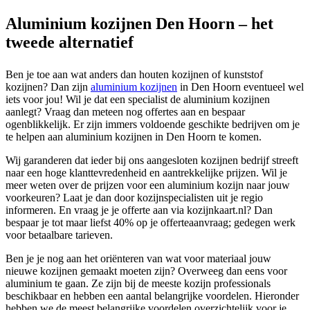
Aluminium kozijnen Den Hoorn – het
tweede alternatief
Ben je toe aan wat anders dan houten kozijnen of kunststof
kozijnen? Dan zijn
aluminium kozijnen
in Den Hoorn eventueel wel
iets voor jou! Wil je dat een specialist de aluminium kozijnen
aanlegt? Vraag dan meteen nog offertes aan en bespaar
ogenblikkelijk. Er zijn immers voldoende geschikte bedrijven om je
te helpen aan aluminium kozijnen in Den Hoorn te komen.
Wij garanderen dat ieder bij ons aangesloten kozijnen bedrijf streeft
naar een hoge klanttevredenheid en aantrekkelijke prijzen. Wil je
meer weten over de prijzen voor een aluminium kozijn naar jouw
voorkeuren? Laat je dan door kozijnspecialisten uit je regio
informeren. En vraag je je offerte aan via kozijnkaart.nl? Dan
bespaar je tot maar liefst 40% op je offerteaanvraag; gedegen werk
voor betaalbare tarieven.
Ben je je nog aan het oriënteren van wat voor materiaal jouw
nieuwe kozijnen gemaakt moeten zijn? Overweeg dan eens voor
aluminium te gaan. Ze zijn bij de meeste kozijn professionals
beschikbaar en hebben een aantal belangrijke voordelen. Hieronder
hebben we de meest belangrijke voordelen overzichtelijk voor je