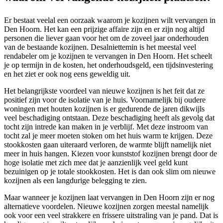
Er bestaat veelal een oorzaak waarom je kozijnen wilt vervangen in
Den Hoorn. Het kan een prijzige affaire zijn en er zijn nog altijd
personen die liever gaan voor het om de zoveel jaar onderhouden
van de bestaande kozijnen. Desalniettemin is het meestal veel
rendabeler om je kozijnen te vervangen in Den Hoorn. Het scheelt
je op termijn in de kosten, het onderhoudsgeld, een tijdsinvestering
en het ziet er ook nog eens geweldig uit.
Het belangrijkste voordeel van nieuwe kozijnen is het feit dat ze
positief zijn voor de isolatie van je huis. Voornamelijk bij oudere
woningen met houten kozijnen is er gedurende de jaren dikwijls
veel beschadiging ontstaan. Deze beschadiging heeft als gevolg dat
tocht zijn intrede kan maken in je verblijf. Met deze instroom van
tocht zal je meer moeten stoken om het huis warm te krijgen. Deze
stookkosten gaan uiteraard verloren, de warmte blijft namelijk niet
meer in huis hangen. Kiezen voor kunststof kozijnen brengt door de
hoge isolatie met zich mee dat je aanzienlijk veel geld kunt
bezuinigen op je totale stookkosten. Het is dan ook slim om nieuwe
kozijnen als een langdurige belegging te zien.
Maar wanneer je kozijnen laat vervangen in Den Hoorn zijn er nog
alternatieve voordelen. Nieuwe kozijnen zorgen meestal namelijk
ook voor een veel strakkere en frissere uitstraling van je pand. Dat is