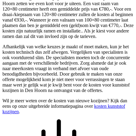
Hoorn zetten we even kort voor je uiteen. Een vast raam van
120×80 centimeter heeft een gemiddelde prijs van €780,-. Voor een
draai-/kiepraam van 120×80 centimeter zullen de kosten al beginnen
vanaf €930,-. Wanneer je een valraam van 100×80 centimeter laat
plaatsen dan ben je gemiddeld een (geld)som kwijt van €770,-. Deze
kosten zijn natuurlijk ramen en installatie.. Als je kiest voor andere
ramen dan zal dit van invloed zijn op de tarieven.
Afhankelijk van welke keuzes je maakt of moet maken, kun je het
kosten technisch dus zelf afwegen. Vergelijken van specialisten is
ook voortdurend slim. De specialisten moeten toch de concurrentie
aangaan met de verschillende bedrijven. Zorg alsmede dat je ook
naar meerkosten vraagt in verband met afvoer van oude
benodigdheden bijvoorbeeld. Door gebruik te maken van onze
offerte mogelijkheid kom je niet meer voor verrassingen te staan
maar weet je gelijk wat je kwijt bent voor de kosten voor kunststof
kozijnen in Den Hoorn na ontvangst van de offertes.
Wil je meer weten over de kosten van nieuwe kozijnen? Kijk dan
eens op onze uitgebreide informatiepagina over
kosten kunststof
kozijnen
.