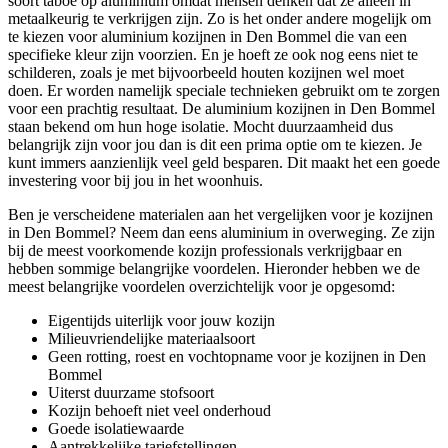
soort taboe op aluminium omdat mensen denken dat ze alleen in
metaalkeurig te verkrijgen zijn. Zo is het onder andere mogelijk om
te kiezen voor aluminium kozijnen in Den Bommel die van een
specifieke kleur zijn voorzien. En je hoeft ze ook nog eens niet te
schilderen, zoals je met bijvoorbeeld houten kozijnen wel moet
doen. Er worden namelijk speciale technieken gebruikt om te zorgen
voor een prachtig resultaat. De aluminium kozijnen in Den Bommel
staan bekend om hun hoge isolatie. Mocht duurzaamheid dus
belangrijk zijn voor jou dan is dit een prima optie om te kiezen. Je
kunt immers aanzienlijk veel geld besparen. Dit maakt het een goede
investering voor bij jou in het woonhuis.
Ben je verscheidene materialen aan het vergelijken voor je kozijnen
in Den Bommel? Neem dan eens aluminium in overweging. Ze zijn
bij de meest voorkomende kozijn professionals verkrijgbaar en
hebben sommige belangrijke voordelen. Hieronder hebben we de
meest belangrijke voordelen overzichtelijk voor je opgesomd:
Eigentijds uiterlijk voor jouw kozijn
Milieuvriendelijke materiaalsoort
Geen rotting, roest en vochtopname voor je kozijnen in Den
Bommel
Uiterst duurzame stofsoort
Kozijn behoeft niet veel onderhoud
Goede isolatiewaarde
Aantrekkelijke tariefstellingen