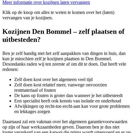
Meer informatie over kozijnen laten vervangen
Klik op de knop om alles te weten te komen over het (laten)
vervangen van je kozijnen.
Kozijnen Den Bommel – zelf plaatsen of
uitbesteden?
Ben je zelf handig met het zelf aanpakken van dingen in huis, dan
kun je misschien zelf je kozijnen plaatsen in Den Bommel.
Desondanks raden wij ten zeerste af om dit te doen. Dat heeft vele
redenen:
Zelf doen kost over het algemeen veel tijd
Zelf doen kost relatief meer, vanwege onvoorzien
restmateriaal of fouten
De kans op fouten is groter dan wanneer je het uitbesteedt
Een specialist heeft ook kennis van isolatie en onderhoud
Afwijkingen op recht-toe-recht-aan kan voor grote problemen
en lekkages zorgen
Daarnaast zal een vakman over het algemeen garantievoorwaarden
op zijn of haar werkzaamheden geven. Daarom ben je dus niet
louter verzekerd van een karwei die prima wordt uitgevoerd en er op