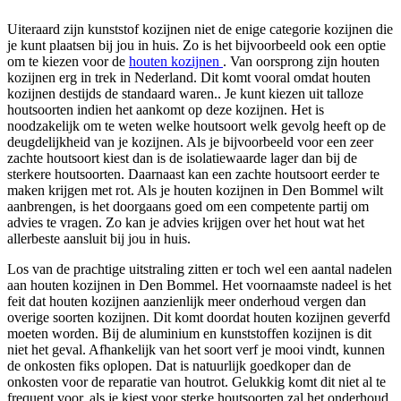
Uiteraard zijn kunststof kozijnen niet de enige categorie kozijnen die
je kunt plaatsen bij jou in huis. Zo is het bijvoorbeeld ook een optie
om te kiezen voor de
houten kozijnen
. Van oorsprong zijn houten
kozijnen erg in trek in Nederland. Dit komt vooral omdat houten
kozijnen destijds de standaard waren.. Je kunt kiezen uit talloze
houtsoorten indien het aankomt op deze kozijnen. Het is
noodzakelijk om te weten welke houtsoort welk gevolg heeft op de
deugdelijkheid van je kozijnen. Als je bijvoorbeeld voor een zeer
zachte houtsoort kiest dan is de isolatiewaarde lager dan bij de
sterkere houtsoorten. Daarnaast kan een zachte houtsoort eerder te
maken krijgen met rot. Als je houten kozijnen in Den Bommel wilt
aanbrengen, is het doorgaans goed om een competente partij om
advies te vragen. Zo kan je advies krijgen over het hout wat het
allerbeste aansluit bij jou in huis.
Los van de prachtige uitstraling zitten er toch wel een aantal nadelen
aan houten kozijnen in Den Bommel. Het voornaamste nadeel is het
feit dat houten kozijnen aanzienlijk meer onderhoud vergen dan
overige soorten kozijnen. Dit komt doordat houten kozijnen geverfd
moeten worden. Bij de aluminium en kunststoffen kozijnen is dit
niet het geval. Afhankelijk van het soort verf je mooi vindt, kunnen
de onkosten fiks oplopen. Dat is natuurlijk goedkoper dan de
onkosten voor de reparatie van houtrot. Gelukkig komt dit niet al te
frequent voor, als je kiest voor sterke houtsoorten zal het onderhoud