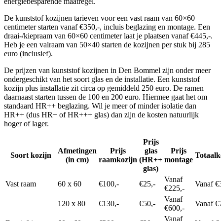
energiebesparende maatregel.
De kunststof kozijnen tarieven voor een vast raam van 60×60
centimeter starten vanaf €350,-, incluis beglazing en montage. Een
draai-/kiepraam van 60×60 centimeter laat je plaatsen vanaf €445,-.
Heb je een valraam van 50×40 starten de kozijnen per stuk bij 285
euro (inclusief).
De prijzen van kunststof kozijnen in Den Bommel zijn onder meer
ondergeschikt van het soort glas en de installatie. Een kunststof
kozijn plus installatie zit circa op gemiddeld 250 euro. De ramen
daarnaast starten tussen de 100 en 200 euro. Hiermee gaat het om
standaard HR++ beglazing. Wil je meer of minder isolatie dan
HR++ (dus HR+ of HR+++ glas) dan zijn de kosten natuurlijk
hoger of lager.
Prijs
Afmetingen
Prijs
glas
Prijs
Soort kozijn
Totaalk
(in cm)
raamkozijn
(HR++
montage
glas)
Vanaf
Vast raam
60 x 60
€100,-
€25,-
Vanaf €
€225,-
Vanaf
120 x 80
€130,-
€50,-
Vanaf €
€600,-
Vanaf