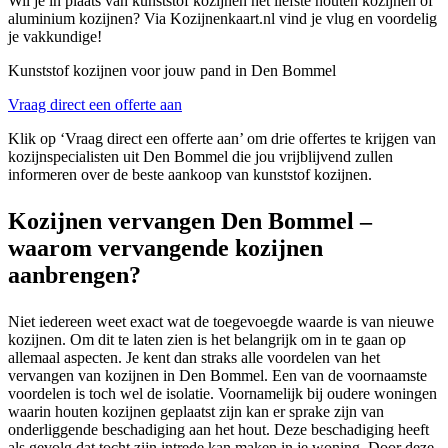
Wil je in plaats van kunststof kozijnen het liefste houten kozijnen of
aluminium kozijnen? Via Kozijnenkaart.nl vind je vlug en voordelig
je vakkundige!
Kunststof kozijnen voor jouw pand in Den Bommel
Vraag direct een offerte aan
Klik op ‘Vraag direct een offerte aan’ om drie offertes te krijgen van
kozijnspecialisten uit Den Bommel die jou vrijblijvend zullen
informeren over de beste aankoop van kunststof kozijnen.
Kozijnen vervangen Den Bommel –
waarom vervangende kozijnen
aanbrengen?
Niet iedereen weet exact wat de toegevoegde waarde is van nieuwe
kozijnen. Om dit te laten zien is het belangrijk om in te gaan op
allemaal aspecten. Je kent dan straks alle voordelen van het
vervangen van kozijnen in Den Bommel. Een van de voornaamste
voordelen is toch wel de isolatie. Voornamelijk bij oudere woningen
waarin houten kozijnen geplaatst zijn kan er sprake zijn van
onderliggende beschadiging aan het hout. Deze beschadiging heeft
als gevolg dat tocht zijn intrede kan maken in je woning. Door deze