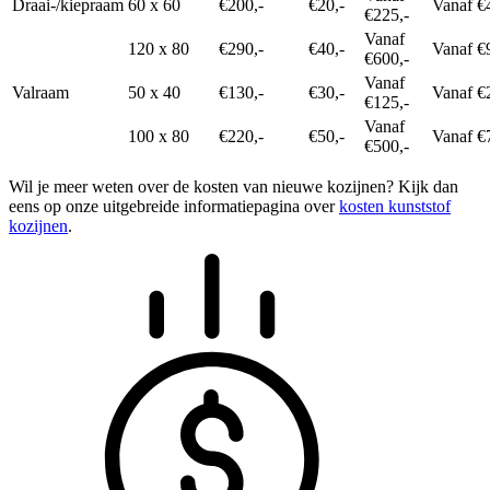
Draai-/kiepraam
60 x 60
€200,-
€20,-
Vanaf €
€225,-
Vanaf
120 x 80
€290,-
€40,-
Vanaf €
€600,-
Vanaf
Valraam
50 x 40
€130,-
€30,-
Vanaf €
€125,-
Vanaf
100 x 80
€220,-
€50,-
Vanaf €
€500,-
Wil je meer weten over de kosten van nieuwe kozijnen? Kijk dan
eens op onze uitgebreide informatiepagina over
kosten kunststof
kozijnen
.