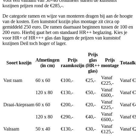
Voor een valraam van 50×40 centimeter starten de kunststof
kozijnen prijzen rond de €285,-.
De categorie ramen en wijze van monteren dragen bij aan de hoogte
van de kosten. Een kunststof kozijn plus montage zit circa op
gemiddeld 250 euro. De ramen daarnaast beginnen tussen de 100 en
200 euro. Hierbij gaat het om standaard HR++ beglazing. Kies je
voor HR+ of HR+++ glas dan liggen de prijzen van kunststof
kozijnen Deil toch hoger of lager.
Prijs
Afmetingen
Prijs
glas
Prijs
Soort kozijn
Totaalk
(in cm)
raamkozijn
(HR++
montage
glas)
Vanaf
Vast raam
60 x 60
€100,-
€25,-
Vanaf €
€225,-
Vanaf
120 x 80
€130,-
€50,-
Vanaf €
€600,-
Vanaf
Draai-/kiepraam
60 x 60
€200,-
€20,-
Vanaf €
€225,-
Vanaf
120 x 80
€290,-
€40,-
Vanaf €
€600,-
Vanaf
Valraam
50 x 40
€130,-
€30,-
Vanaf €
€125,-