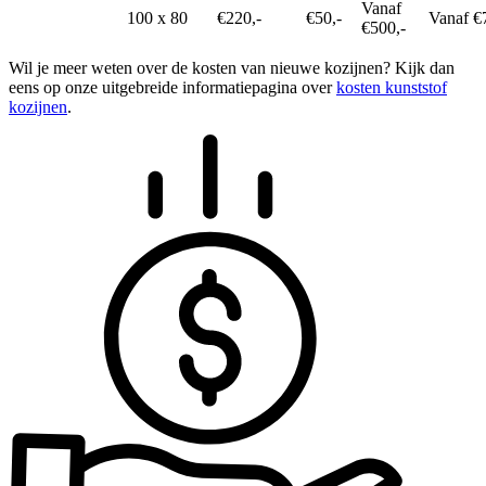
Vanaf
100 x 80
€220,-
€50,-
Vanaf €
€500,-
Wil je meer weten over de kosten van nieuwe kozijnen? Kijk dan
eens op onze uitgebreide informatiepagina over
kosten kunststof
kozijnen
.