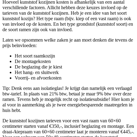
Hoeveel kunststof kozijnen kosten is afhankelijk van een aantal
verschillende factoren. Allicht hebben deze keuzes invloed op de
tarieven van de kunststof kozijnen. Heb je een idee van het soort
kunststof kozijn? Het type raam (bijv. kiep of een vast raam) is ook
van invloed op de kosten. En het type grondstof (kunststof soort) en
de soort ramen zijn ook van invloed.
Laten we opsommen welke zaken je aan moet denken die tevens de
prijs beïnvloeden:
Het soort raamkozijn
De montagekosten
De beglazing die je kiest
Het hang- en sluitwerk
Voorrij- en afvoerkosten
Tip: Denk eens aan isolatieglas! Je krijgt dan namelijk een verlaagd
btw-tarief. In plaats van 21% btw, betaal je maar 9% btw over deze
ramen. Tevens heb je mogelijk recht op isolatiesubsidie! Hier kom je
al voor in aanmerking als je twee energiebesparende maatregelen in
huis hebt.
De kunststof kozijnen tarieven voor een vast raam van 60×60
centimeter starten vanaf €350,-, inclusief beglazing en montage. Een
draai-/kiepraam van 60×60 centimeter laat je monteren vanaf €445,-.