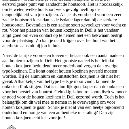
eerstvolgende punt van aandacht de houtsoort. Het is noodzakelijk
om te weten welke houtsoort welk gevolg heeft op de
deugdelijkheid van je kozijnen. Als je als voorbeeld voor een zeer
zachte houtsoort kiest dan is de isolatie lager dan bij de sterkere
houtsoorten. Bovendien is een zachte soort gevoeliger voor vocht en
rot. Voor het plaatsen van houten kozijnen in Deil is het vandaar
altijd goed om even contact op te nemen met een bekwaam bedrijf
voor de plaatsing. Zo kan je raad krijgen over het hout wat het
allerbeste aansluit bij jou in huis.
Naast de talrijke voordelen kleven er helaas ook een aantal nadelen
aan houten kozijnen in Deil. Het grootste nadeel is het feit dat
houten kozijnen beduidend meer onderhoud vergen dan overige
type kozijnen. Dit komt omdat houten kozijnen geverfd moeten
worden. Bij de aluminium en kunststoffen kozijnen is dit niet het
geval. Afhankelijk van het type beits je mooi vindt, kunnen de
onkosten flink stijgen. Dat is natuurlijk goedkoper dan de onkosten
voor het herstel van houtrot. Gelukkig is houtrot sporadisch wanneer
er goed voor de houten kozijnen in Deil gezorgd wordt. Toch is het
belangrijk om dit wel mee te nemen in je overweging om voor
houten kozijnen te gaan. Schrik je niet af van een beetje bijkomend
onderhoud en hou je van een authentieke uitstraling? Dan zijn
houten kozijnen echt iets voor jou!