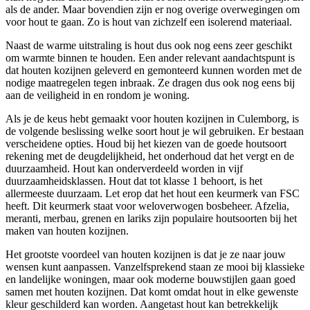
als de ander. Maar bovendien zijn er nog overige overwegingen om
voor hout te gaan. Zo is hout van zichzelf een isolerend materiaal.
Naast de warme uitstraling is hout dus ook nog eens zeer geschikt
om warmte binnen te houden. Een ander relevant aandachtspunt is
dat houten kozijnen geleverd en gemonteerd kunnen worden met de
nodige maatregelen tegen inbraak. Ze dragen dus ook nog eens bij
aan de veiligheid in en rondom je woning.
Als je de keus hebt gemaakt voor houten kozijnen in Culemborg, is
de volgende beslissing welke soort hout je wil gebruiken. Er bestaan
verscheidene opties. Houd bij het kiezen van de goede houtsoort
rekening met de deugdelijkheid, het onderhoud dat het vergt en de
duurzaamheid. Hout kan onderverdeeld worden in vijf
duurzaamheidsklassen. Hout dat tot klasse 1 behoort, is het
allermeeste duurzaam. Let erop dat het hout een keurmerk van FSC
heeft. Dit keurmerk staat voor weloverwogen bosbeheer. Afzelia,
meranti, merbau, grenen en lariks zijn populaire houtsoorten bij het
maken van houten kozijnen.
Het grootste voordeel van houten kozijnen is dat je ze naar jouw
wensen kunt aanpassen. Vanzelfsprekend staan ze mooi bij klassieke
en landelijke woningen, maar ook moderne bouwstijlen gaan goed
samen met houten kozijnen. Dat komt omdat hout in elke gewenste
kleur geschilderd kan worden. Aangetast hout kan betrekkelijk