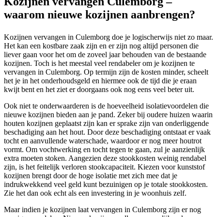
Kozijnen vervangen Culemborg –
waarom nieuwe kozijnen aanbrengen?
Kozijnen vervangen in Culemborg doe je logischerwijs niet zo maar.
Het kan een kostbare zaak zijn en er zijn nog altijd personen die
liever gaan voor het om de zoveel jaar behouden van de bestaande
kozijnen. Toch is het meestal veel rendabeler om je kozijnen te
vervangen in Culemborg. Op termijn zijn de kosten minder, scheelt
het je in het onderhoudsgeld en hiermee ook de tijd die je eraan
kwijt bent en het ziet er doorgaans ook nog eens veel beter uit.
Ook niet te onderwaarderen is de hoeveelheid isolatievoordelen die
nieuwe kozijnen bieden aan je pand. Zeker bij oudere huizen waarin
houten kozijnen geplaatst zijn kan er sprake zijn van onderliggende
beschadiging aan het hout. Door deze beschadiging ontstaat er vaak
tocht en aanvullende waterschade, waardoor er nog meer houtrot
vormt. Om vochtwerking en tocht tegen te gaan, zul je aanzienlijk
extra moeten stoken. Aangezien deze stookkosten weinig rendabel
zijn, is het feitelijk verloren stookcapaciteit. Kiezen voor kunststof
kozijnen brengt door de hoge isolatie met zich mee dat je
indrukwekkend veel geld kunt bezuinigen op je totale stookkosten.
Zie het dan ook echt als een investering in je woonhuis zelf.
Maar indien je kozijnen laat vervangen in Culemborg zijn er nog