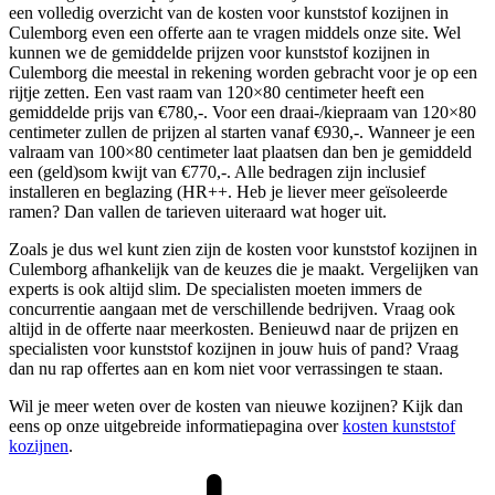
een volledig overzicht van de kosten voor kunststof kozijnen in
Culemborg even een offerte aan te vragen middels onze site. Wel
kunnen we de gemiddelde prijzen voor kunststof kozijnen in
Culemborg die meestal in rekening worden gebracht voor je op een
rijtje zetten. Een vast raam van 120×80 centimeter heeft een
gemiddelde prijs van €780,-. Voor een draai-/kiepraam van 120×80
centimeter zullen de prijzen al starten vanaf €930,-. Wanneer je een
valraam van 100×80 centimeter laat plaatsen dan ben je gemiddeld
een (geld)som kwijt van €770,-. Alle bedragen zijn inclusief
installeren en beglazing (HR++. Heb je liever meer geïsoleerde
ramen? Dan vallen de tarieven uiteraard wat hoger uit.
Zoals je dus wel kunt zien zijn de kosten voor kunststof kozijnen in
Culemborg afhankelijk van de keuzes die je maakt. Vergelijken van
experts is ook altijd slim. De specialisten moeten immers de
concurrentie aangaan met de verschillende bedrijven. Vraag ook
altijd in de offerte naar meerkosten. Benieuwd naar de prijzen en
specialisten voor kunststof kozijnen in jouw huis of pand? Vraag
dan nu rap offertes aan en kom niet voor verrassingen te staan.
Wil je meer weten over de kosten van nieuwe kozijnen? Kijk dan
eens op onze uitgebreide informatiepagina over
kosten kunststof
kozijnen
.