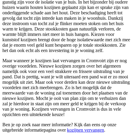
gunstig zijn voor de isolatie van je huis. In het bijzonder bij oudere
huizen waarin houten kozijnen geplaatst zijn kan er sprake zijn van
onderliggende schade aan het hout. Deze beschadiging heeft tot
gevolg dat tocht zijn intrede kan maken in je woonhuis. Dankzij
deze instroom van tocht zul je flinker moeten stoken om het huis
warm te krijgen. Deze stookkosten gaan natuurlijk verloren, de
warmte blijft immers niet meer in huis hangen. Kiezen voor
kunststof kozijnen brengt door de hoge isolatiewaarde met zich mee
dat je enorm veel geld kunt besparen op je totale stookkosten. Zie
het dan ook echt als een investering in je woning zelf.
Maar wanneer je kozijnen laat vervangen in Cromvoirt zijn er nog
overige voordelen. Nieuwe kozijnen zorgen over het algemeen
namelijk ook voor een veel strakkere en frissere uitstraling van je
pand. Dat is prettig, want je wilt uiteraard een pand wat er zo mooi
mogelijk uit ziet. Maar ook voor derden kan deze nieuwe uitstraling
voordelen met zich meebrengen. Zo is het mogelijk dat de
meerwaarde van de woning zal toenemen door het plaatsen van de
nieuwe kozijnen. Mocht je ooit van plan zijn om te verhuizen dan
zal je hierdoor in staat zijn om meer geld te krijgen bij de verkoop
van je woning. Kozijnen vervangen in Cromvoirt is dus in vele
opzichten een uitstekende keuze!
Ben je op zoek naar meer informatie? Kijk dan eens op onze
uitgebreide informatiepagina over
kozijnen vervangen
.