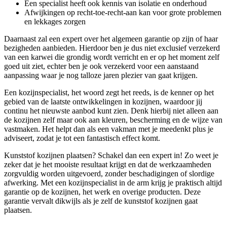
Een specialist heeft ook kennis van isolatie en onderhoud
Afwijkingen op recht-toe-recht-aan kan voor grote problemen
en lekkages zorgen
Daarnaast zal een expert over het algemeen garantie op zijn of haar
bezigheden aanbieden. Hierdoor ben je dus niet exclusief verzekerd
van een karwei die grondig wordt verricht en er op het moment zelf
goed uit ziet, echter ben je ook verzekerd voor een aanstaand
aanpassing waar je nog talloze jaren plezier van gaat krijgen.
Een kozijnspecialist, het woord zegt het reeds, is de kenner op het
gebied van de laatste ontwikkelingen in kozijnen, waardoor jij
continu het nieuwste aanbod kunt zien. Denk hierbij niet alleen aan
de kozijnen zelf maar ook aan kleuren, bescherming en de wijze van
vastmaken. Het helpt dan als een vakman met je meedenkt plus je
adviseert, zodat je tot een fantastisch effect komt.
Kunststof kozijnen plaatsen? Schakel dan een expert in! Zo weet je
zeker dat je het mooiste resultaat krijgt en dat de werkzaamheden
zorgvuldig worden uitgevoerd, zonder beschadigingen of slordige
afwerking. Met een kozijnspecialist in de arm krijg je praktisch altijd
garantie op de kozijnen, het werk en overige producten. Deze
garantie vervalt dikwijls als je zelf de kunststof kozijnen gaat
plaatsen.