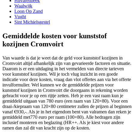
Hilvarenbeek
Waalwijk
Loon Op Zand
Vught
Sint Michielsgestel
Gemiddelde kosten voor kunststof
kozijnen Cromvoirt
Van waarde is dat je weet dat de geld voor kunststof kozijnen in
Cromvoirt altijd afhankelijk zijn van gevarieerde factoren en situatie.
Daarom is er een uitdaging in het vermelden van directe tarieven
voor kunststof kozijnen. Wil je toch vlug inzicht in een goede
indicatie voor deze kosten, vraag dan vlot offertes aan via het offerte
invulformulier. Wel kunnen we de gemiddelde prijzen voor
kunststof kozijnen in Cromvoirt die doorgaans in rekening worden
gebracht voor je op een rijtje zetten. Heb je een vast raam kun je
gemiddeld uitgaan van 780 euro (een raam van 120×80). Voor een
draai-/kiepraam van 120×80 centimeter zullen de prijzen al beginnen
vanaf €930,-. Als je in het eigendom bent van valramen dan reken je
gemiddeld met770 euro per raam (100×80). Alle bedragen zijn
inclusief monteren en beglazing (HR++. Als je kiest voor andere
ramen dan zal dit van kracht zijn op de kosten.