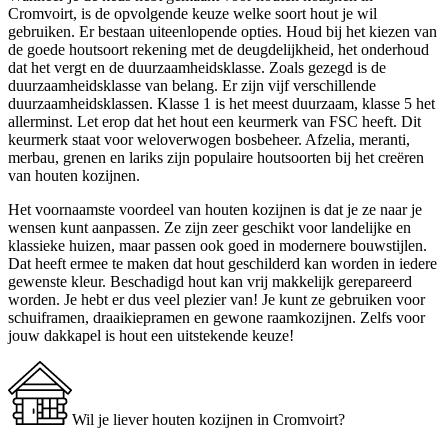
Cromvoirt, is de opvolgende keuze welke soort hout je wil
gebruiken. Er bestaan uiteenlopende opties. Houd bij het kiezen van
de goede houtsoort rekening met de deugdelijkheid, het onderhoud
dat het vergt en de duurzaamheidsklasse. Zoals gezegd is de
duurzaamheidsklasse van belang. Er zijn vijf verschillende
duurzaamheidsklassen. Klasse 1 is het meest duurzaam, klasse 5 het
allerminst. Let erop dat het hout een keurmerk van FSC heeft. Dit
keurmerk staat voor weloverwogen bosbeheer. Afzelia, meranti,
merbau, grenen en lariks zijn populaire houtsoorten bij het creëren
van houten kozijnen.
Het voornaamste voordeel van houten kozijnen is dat je ze naar je
wensen kunt aanpassen. Ze zijn zeer geschikt voor landelijke en
klassieke huizen, maar passen ook goed in modernere bouwstijlen.
Dat heeft ermee te maken dat hout geschilderd kan worden in iedere
gewenste kleur. Beschadigd hout kan vrij makkelijk gerepareerd
worden. Je hebt er dus veel plezier van! Je kunt ze gebruiken voor
schuiframen, draaikiepramen en gewone raamkozijnen. Zelfs voor
jouw dakkapel is hout een uitstekende keuze!
Wil je liever houten kozijnen in Cromvoirt?