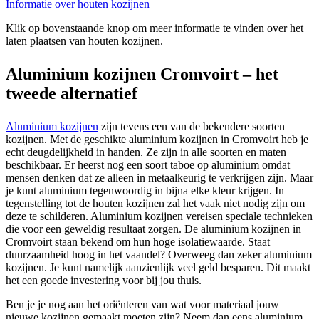
Informatie over houten kozijnen
Klik op bovenstaande knop om meer informatie te vinden over het
laten plaatsen van houten kozijnen.
Aluminium kozijnen Cromvoirt – het
tweede alternatief
Aluminium kozijnen
zijn tevens een van de bekendere soorten
kozijnen. Met de geschikte aluminium kozijnen in Cromvoirt heb je
echt deugdelijkheid in handen. Ze zijn in alle soorten en maten
beschikbaar. Er heerst nog een soort taboe op aluminium omdat
mensen denken dat ze alleen in metaalkeurig te verkrijgen zijn. Maar
je kunt aluminium tegenwoordig in bijna elke kleur krijgen. In
tegenstelling tot de houten kozijnen zal het vaak niet nodig zijn om
deze te schilderen. Aluminium kozijnen vereisen speciale technieken
die voor een geweldig resultaat zorgen. De aluminium kozijnen in
Cromvoirt staan bekend om hun hoge isolatiewaarde. Staat
duurzaamheid hoog in het vaandel? Overweeg dan zeker aluminium
kozijnen. Je kunt namelijk aanzienlijk veel geld besparen. Dit maakt
het een goede investering voor bij jou thuis.
Ben je je nog aan het oriënteren van wat voor materiaal jouw
nieuwe kozijnen gemaakt moeten zijn? Neem dan eens aluminium