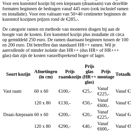
Voor een kunststof kozijn bij een kiepraam (draairaam) van dezelfde
formaten beginnen de bedragen vanaf 445 euro (ook inclusief ramen
en installatie). Voor een valraam van 50×40 centimeter beginnen de
kunststof kozijnen prijzen rond de €285,-.
De categorie ramen en methode van monteren dragen bij aan de
hoogte van de kosten. Een kunststof kozijn plus installatie zit circa
op gemiddeld 250 euro. De ramen daarnaast beginnen tussen de 100
en 200 euro. Dit betreffen dan standaard HR++ ramen. Wil je
aanvullende of minder isolatie dan HR++ (dus HR+ of HR+++
glas) dan zijn de kosten vanzelfsprekend hoger of lager.
Prijs
Afmetingen
Prijs
glas
Prijs
Soort kozijn
Totaalk
(in cm)
raamkozijn
(HR++
montage
glas)
Vanaf
Vast raam
60 x 60
€100,-
€25,-
Vanaf €
€225,-
Vanaf
120 x 80
€130,-
€50,-
Vanaf €
€600,-
Vanaf
Draai-/kiepraam
60 x 60
€200,-
€20,-
Vanaf €
€225,-
Vanaf
120 x 80
€290,-
€40,-
Vanaf €
€600,-