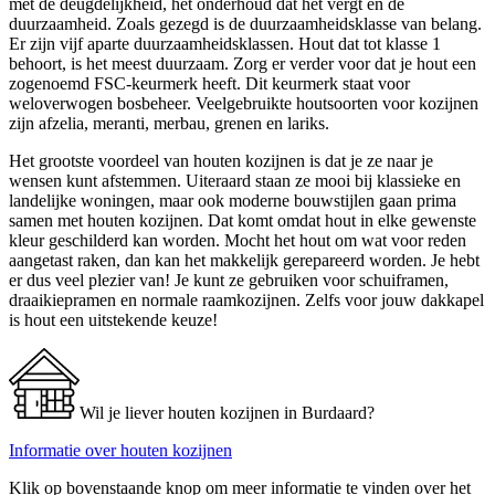
met de deugdelijkheid, het onderhoud dat het vergt en de
duurzaamheid. Zoals gezegd is de duurzaamheidsklasse van belang.
Er zijn vijf aparte duurzaamheidsklassen. Hout dat tot klasse 1
behoort, is het meest duurzaam. Zorg er verder voor dat je hout een
zogenoemd FSC-keurmerk heeft. Dit keurmerk staat voor
weloverwogen bosbeheer. Veelgebruikte houtsoorten voor kozijnen
zijn afzelia, meranti, merbau, grenen en lariks.
Het grootste voordeel van houten kozijnen is dat je ze naar je
wensen kunt afstemmen. Uiteraard staan ze mooi bij klassieke en
landelijke woningen, maar ook moderne bouwstijlen gaan prima
samen met houten kozijnen. Dat komt omdat hout in elke gewenste
kleur geschilderd kan worden. Mocht het hout om wat voor reden
aangetast raken, dan kan het makkelijk gerepareerd worden. Je hebt
er dus veel plezier van! Je kunt ze gebruiken voor schuiframen,
draaikiepramen en normale raamkozijnen. Zelfs voor jouw dakkapel
is hout een uitstekende keuze!
Wil je liever houten kozijnen in Burdaard?
Informatie over houten kozijnen
Klik op bovenstaande knop om meer informatie te vinden over het