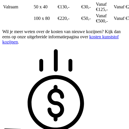
Vanaf
Valraam
50 x 40
€130,-
€30,-
Vanaf €
€125,-
Vanaf
100 x 80
€220,-
€50,-
Vanaf €
€500,-
Wil je meer weten over de kosten van nieuwe kozijnen? Kijk dan
eens op onze uitgebreide informatiepagina over
kosten kunststof
kozijnen
.