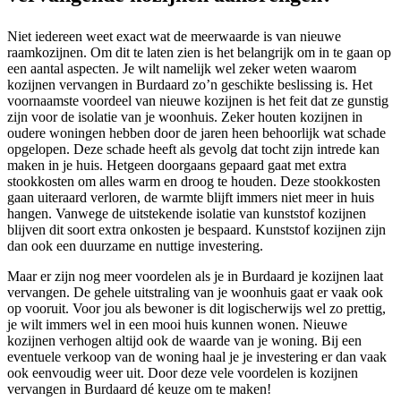
Niet iedereen weet exact wat de meerwaarde is van nieuwe
raamkozijnen. Om dit te laten zien is het belangrijk om in te gaan op
een aantal aspecten. Je wilt namelijk wel zeker weten waarom
kozijnen vervangen in Burdaard zo’n geschikte beslissing is. Het
voornaamste voordeel van nieuwe kozijnen is het feit dat ze gunstig
zijn voor de isolatie van je woonhuis. Zeker houten kozijnen in
oudere woningen hebben door de jaren heen behoorlijk wat schade
opgelopen. Deze schade heeft als gevolg dat tocht zijn intrede kan
maken in je huis. Hetgeen doorgaans gepaard gaat met extra
stookkosten om alles warm en droog te houden. Deze stookkosten
gaan uiteraard verloren, de warmte blijft immers niet meer in huis
hangen. Vanwege de uitstekende isolatie van kunststof kozijnen
blijven dit soort extra onkosten je bespaard. Kunststof kozijnen zijn
dan ook een duurzame en nuttige investering.
Maar er zijn nog meer voordelen als je in Burdaard je kozijnen laat
vervangen. De gehele uitstraling van je woonhuis gaat er vaak ook
op vooruit. Voor jou als bewoner is dit logischerwijs wel zo prettig,
je wilt immers wel in een mooi huis kunnen wonen. Nieuwe
kozijnen verhogen altijd ook de waarde van je woning. Bij een
eventuele verkoop van de woning haal je je investering er dan vaak
ook eenvoudig weer uit. Door deze vele voordelen is kozijnen
vervangen in Burdaard dé keuze om te maken!