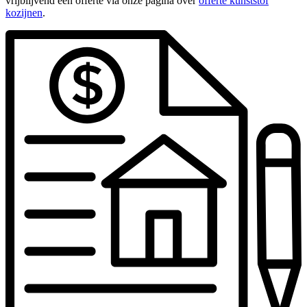
vrijblijvend een offerte via onze pagina over
offerte kunststof
kozijnen
.