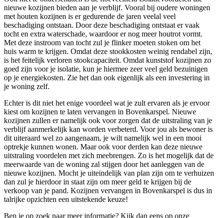
nieuwe kozijnen bieden aan je verblijf. Vooral bij oudere woningen
met houten kozijnen is er gedurende de jaren veelal veel
beschadiging ontstaan. Door deze beschadiging ontstaat er vaak
tocht en extra waterschade, waardoor er nog meer houtrot vormt.
Met deze instroom van tocht zul je flinker moeten stoken om het
huis warm te krijgen. Omdat deze stookkosten weinig rendabel zijn,
is het feitelijk verloren stookcapaciteit. Omdat kunststof kozijnen zo
goed zijn voor je isolatie, kun je hiermee zeer veel geld bezuinigen
op je energiekosten. Zie het dan ook eigenlijk als een investering in
je woning zelf.
Echter is dit niet het enige voordeel wat je zult ervaren als je ervoor
kiest om kozijnen te laten vervangen in Bovenkarspel. Nieuwe
kozijnen zullen er namelijk ook voor zorgen dat de uitstraling van je
verblijf aanmerkelijk kan worden verbeterd. Voor jou als bewoner is
dit uiteraard wel zo aangenaam, je wilt namelijk wel in een mooi
optrekje kunnen wonen. Maar ook voor derden kan deze nieuwe
uitstraling voordelen met zich meebrengen. Zo is het mogelijk dat de
meerwaarde van de woning zal stijgen door het aanleggen van de
nieuwe kozijnen. Mocht je uiteindelijk van plan zijn om te verhuizen
dan zul je hierdoor in staat zijn om meer geld te krijgen bij de
verkoop van je pand. Kozijnen vervangen in Bovenkarspel is dus in
talrijke opzichten een uitstekende keuze!
Ben je op zoek naar meer informatie? Kijk dan eens op onze