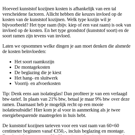
Hoeveel kunststof kozijnen kosten is afhankelijk van een tal
verscheidene factoren. Allicht hebben die keuzes invloed op de
kosten van de kunststof kozijnen. Welk type kozijn wil je
bijvoorbeeld? Het type raam (bijv. kiep of een vast raam) is ook van
invloed op de kosten. En het type grondstof (kunststof soort) en de
soort ramen zijn tevens van invloed.
Laten we opsommen welke dingen je aan moet denken die alsmede
de kosten beïnvloeden:
Het soort raamkozijn
De montagekosten
De beglazing die je kiest
Het hang- en sluitwerk
Voorrij- en afvoerkosten
Tip: Denk eens aan isolatieglas! Dan profiteer je van een verlaagd
btw-tarief. In plaats van 21% btw, betaal je maar 9% btw over deze
ramen. Daarnaast heb je mogelijk recht op een mooie
isolatiesubsidie! Hier kom je al voor in aanmerking als je twee
energiebesparende maatregelen in huis hebt.
De kunststof kozijnen tarieven voor een vast raam van 60×60
centimeter beginnen vanaf €350,-, incluis beglazing en montage.