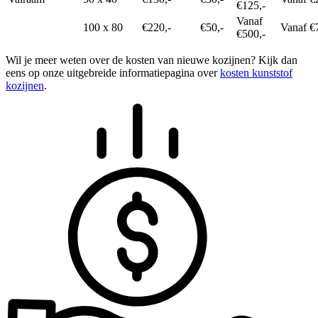
€125,-
Vanaf
100 x 80
€220,-
€50,-
Vanaf €
€500,-
Wil je meer weten over de kosten van nieuwe kozijnen? Kijk dan
eens op onze uitgebreide informatiepagina over
kosten kunststof
kozijnen
.