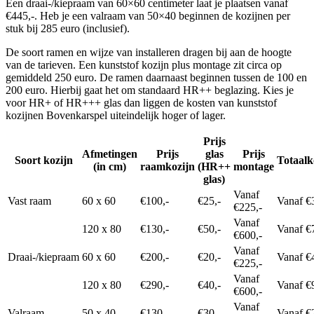
Een draai-/kiepraam van 60×60 centimeter laat je plaatsen vanaf
€445,-. Heb je een valraam van 50×40 beginnen de kozijnen per
stuk bij 285 euro (inclusief).
De soort ramen en wijze van installeren dragen bij aan de hoogte
van de tarieven. Een kunststof kozijn plus montage zit circa op
gemiddeld 250 euro. De ramen daarnaast beginnen tussen de 100 en
200 euro. Hierbij gaat het om standaard HR++ beglazing. Kies je
voor HR+ of HR+++ glas dan liggen de kosten van kunststof
kozijnen Bovenkarspel uiteindelijk hoger of lager.
Prijs
Afmetingen
Prijs
glas
Prijs
Soort kozijn
Totaalk
(in cm)
raamkozijn
(HR++
montage
glas)
Vanaf
Vast raam
60 x 60
€100,-
€25,-
Vanaf €
€225,-
Vanaf
120 x 80
€130,-
€50,-
Vanaf €
€600,-
Vanaf
Draai-/kiepraam
60 x 60
€200,-
€20,-
Vanaf €
€225,-
Vanaf
120 x 80
€290,-
€40,-
Vanaf €
€600,-
Vanaf
Valraam
50 x 40
€130,-
€30,-
Vanaf €