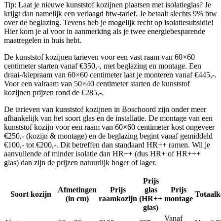
Tip: Laat je nieuwe kunststof kozijnen plaatsen met isolatieglas? Je
krijgt dan namelijk een verlaagd btw-tarief. Je betaalt slechts 9% btw
over de beglazing. Tevens heb je mogelijk recht op isolatiesubsidie!
Hier kom je al voor in aanmerking als je twee energiebesparende
maatregelen in huis hebt.
De kunststof kozijnen tarieven voor een vast raam van 60×60
centimeter starten vanaf €350,-, met beglazing en montage. Een
draai-/kiepraam van 60×60 centimeter laat je monteren vanaf €445,-.
Voor een valraam van 50×40 centimeter starten de kunststof
kozijnen prijzen rond de €285,-.
De tarieven van kunststof kozijnen in Boschoord zijn onder meer
afhankelijk van het soort glas en de installatie. De montage van een
kunststof kozijn voor een raam van 60×60 centimeter kost ongeveer
€250,- (kozijn & montage) en de beglazing begint vanaf gemiddeld
€100,- tot €200,-. Dit betreffen dan standaard HR++ ramen. Wil je
aanvullende of minder isolatie dan HR++ (dus HR+ of HR+++
glas) dan zijn de prijzen natuurlijk hoger of lager.
Prijs
Afmetingen
Prijs
glas
Prijs
Soort kozijn
Totaalk
(in cm)
raamkozijn
(HR++
montage
glas)
Vanaf