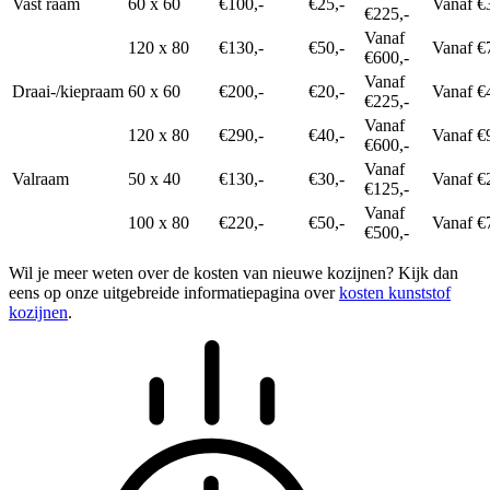
Vast raam
60 x 60
€100,-
€25,-
Vanaf €
€225,-
Vanaf
120 x 80
€130,-
€50,-
Vanaf €
€600,-
Vanaf
Draai-/kiepraam
60 x 60
€200,-
€20,-
Vanaf €
€225,-
Vanaf
120 x 80
€290,-
€40,-
Vanaf €
€600,-
Vanaf
Valraam
50 x 40
€130,-
€30,-
Vanaf €
€125,-
Vanaf
100 x 80
€220,-
€50,-
Vanaf €
€500,-
Wil je meer weten over de kosten van nieuwe kozijnen? Kijk dan
eens op onze uitgebreide informatiepagina over
kosten kunststof
kozijnen
.