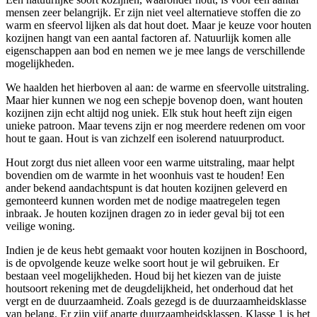
mensen zeer belangrijk. Er zijn niet veel alternatieve stoffen die zo
warm en sfeervol lijken als dat hout doet. Maar je keuze voor houten
kozijnen hangt van een aantal factoren af. Natuurlijk komen alle
eigenschappen aan bod en nemen we je mee langs de verschillende
mogelijkheden.
We haalden het hierboven al aan: de warme en sfeervolle uitstraling.
Maar hier kunnen we nog een schepje bovenop doen, want houten
kozijnen zijn echt altijd nog uniek. Elk stuk hout heeft zijn eigen
unieke patroon. Maar tevens zijn er nog meerdere redenen om voor
hout te gaan. Hout is van zichzelf een isolerend natuurproduct.
Hout zorgt dus niet alleen voor een warme uitstraling, maar helpt
bovendien om de warmte in het woonhuis vast te houden! Een
ander bekend aandachtspunt is dat houten kozijnen geleverd en
gemonteerd kunnen worden met de nodige maatregelen tegen
inbraak. Je houten kozijnen dragen zo in ieder geval bij tot een
veilige woning.
Indien je de keus hebt gemaakt voor houten kozijnen in Boschoord,
is de opvolgende keuze welke soort hout je wil gebruiken. Er
bestaan veel mogelijkheden. Houd bij het kiezen van de juiste
houtsoort rekening met de deugdelijkheid, het onderhoud dat het
vergt en de duurzaamheid. Zoals gezegd is de duurzaamheidsklasse
van belang. Er zijn vijf aparte duurzaamheidsklassen. Klasse 1 is het