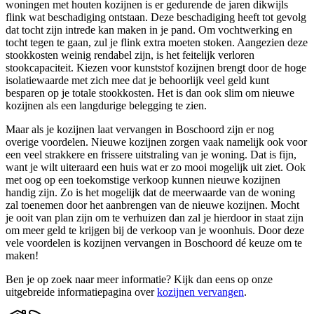
woningen met houten kozijnen is er gedurende de jaren dikwijls
flink wat beschadiging ontstaan. Deze beschadiging heeft tot gevolg
dat tocht zijn intrede kan maken in je pand. Om vochtwerking en
tocht tegen te gaan, zul je flink extra moeten stoken. Aangezien deze
stookkosten weinig rendabel zijn, is het feitelijk verloren
stookcapaciteit. Kiezen voor kunststof kozijnen brengt door de hoge
isolatiewaarde met zich mee dat je behoorlijk veel geld kunt
besparen op je totale stookkosten. Het is dan ook slim om nieuwe
kozijnen als een langdurige belegging te zien.
Maar als je kozijnen laat vervangen in Boschoord zijn er nog
overige voordelen. Nieuwe kozijnen zorgen vaak namelijk ook voor
een veel strakkere en frissere uitstraling van je woning. Dat is fijn,
want je wilt uiteraard een huis wat er zo mooi mogelijk uit ziet. Ook
met oog op een toekomstige verkoop kunnen nieuwe kozijnen
handig zijn. Zo is het mogelijk dat de meerwaarde van de woning
zal toenemen door het aanbrengen van de nieuwe kozijnen. Mocht
je ooit van plan zijn om te verhuizen dan zal je hierdoor in staat zijn
om meer geld te krijgen bij de verkoop van je woonhuis. Door deze
vele voordelen is kozijnen vervangen in Boschoord dé keuze om te
maken!
Ben je op zoek naar meer informatie? Kijk dan eens op onze
uitgebreide informatiepagina over
kozijnen vervangen
.