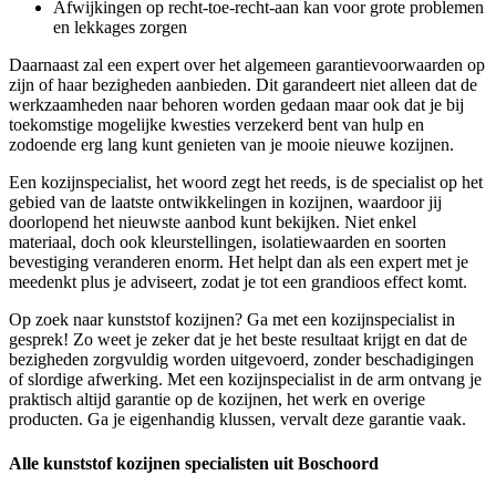
Afwijkingen op recht-toe-recht-aan kan voor grote problemen
en lekkages zorgen
Daarnaast zal een expert over het algemeen garantievoorwaarden op
zijn of haar bezigheden aanbieden. Dit garandeert niet alleen dat de
werkzaamheden naar behoren worden gedaan maar ook dat je bij
toekomstige mogelijke kwesties verzekerd bent van hulp en
zodoende erg lang kunt genieten van je mooie nieuwe kozijnen.
Een kozijnspecialist, het woord zegt het reeds, is de specialist op het
gebied van de laatste ontwikkelingen in kozijnen, waardoor jij
doorlopend het nieuwste aanbod kunt bekijken. Niet enkel
materiaal, doch ook kleurstellingen, isolatiewaarden en soorten
bevestiging veranderen enorm. Het helpt dan als een expert met je
meedenkt plus je adviseert, zodat je tot een grandioos effect komt.
Op zoek naar kunststof kozijnen? Ga met een kozijnspecialist in
gesprek! Zo weet je zeker dat je het beste resultaat krijgt en dat de
bezigheden zorgvuldig worden uitgevoerd, zonder beschadigingen
of slordige afwerking. Met een kozijnspecialist in de arm ontvang je
praktisch altijd garantie op de kozijnen, het werk en overige
producten. Ga je eigenhandig klussen, vervalt deze garantie vaak.
Alle kunststof kozijnen specialisten uit Boschoord