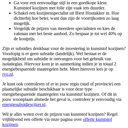
Ga voor een eenvoudige stijl in een goedkope kleur.
Kunststof kozijnen met folie zijn vaak iets duurder.
Schakel een kozijnenspecialist uit Biest Houtakker in. Hoe
dichterbij hoe beter, want dan zijn de voorrijkosten zo laag
mogelijk.
Vergelijk de prijzen van meerdere specialisten en kies de
vakman met het beste aanbod. Zo bespaar je tot wel 40% op
de kostprijs.
Zijn er subsidies denkbaar voor de investering in kunststof kozijnen?
Voorlopig is er geen subsidie (landelijk). Wel bestaat er de
mogelijkheid om subsidie te ontvangen voor het gebruik van
isolatieglas. Hiervoor kom je in aanmerking indien je in totaal 2
energiebesparende maatregelen hebt. Meer hierover lees je op
rvo.nl
.
Je kunt ook controleren of er in jouw regio (stad of provincie) een
plaatselijke subsidie beschikbaar is voor deze type
energiebesparende maatregelen via kunststof kozijnen. Of dit in
jouw woonplaats alsmede het geval is, controleer je eenvoudig via
energiesubsidiewijzer.nl
.
Wil je alles weten over de prijzen van kunststof kozijnen? Regel
vrijblijvend een offerte via onze pagina over
offerte kunststof
kozijnen
.