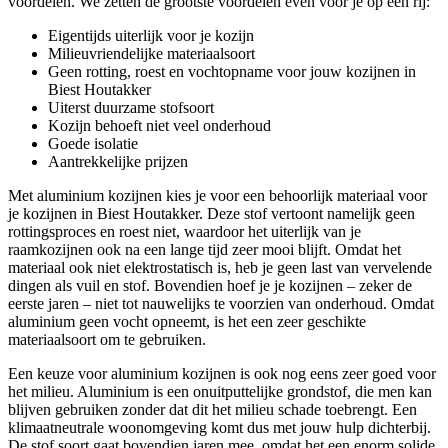
voordelen. We zetten de grootste voordelen even voor je op een rij:
Eigentijds uiterlijk voor je kozijn
Milieuvriendelijke materiaalsoort
Geen rotting, roest en vochtopname voor jouw kozijnen in
Biest Houtakker
Uiterst duurzame stofsoort
Kozijn behoeft niet veel onderhoud
Goede isolatie
Aantrekkelijke prijzen
Met aluminium kozijnen kies je voor een behoorlijk materiaal voor
je kozijnen in Biest Houtakker. Deze stof vertoont namelijk geen
rottingsproces en roest niet, waardoor het uiterlijk van je
raamkozijnen ook na een lange tijd zeer mooi blijft. Omdat het
materiaal ook niet elektrostatisch is, heb je geen last van vervelende
dingen als vuil en stof. Bovendien hoef je je kozijnen – zeker de
eerste jaren – niet tot nauwelijks te voorzien van onderhoud. Omdat
aluminium geen vocht opneemt, is het een zeer geschikte
materiaalsoort om te gebruiken.
Een keuze voor aluminium kozijnen is ook nog eens zeer goed voor
het milieu. Aluminium is een onuitputtelijke grondstof, die men kan
blijven gebruiken zonder dat dit het milieu schade toebrengt. Een
klimaatneutrale woonomgeving komt dus met jouw hulp dichterbij.
De stof soort gaat bovendien jaren mee, omdat het een enorm solide