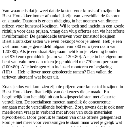
Van waarde is dat je weet dat de kosten voor kunststof kozijnen in
Biest Houtakker immer afhankelijk zijn van verschillende factoren
en situatie. Daarom is er een uitdaging in het noemen van directe
prijzen voor kunststof kozijnen. Wil je toch snel inzicht in een goede
richtlijn voor deze prijzen, vraag dan vlug offertes aan via het offerte
invulformulier. De gemiddelde tarieven voor kunststof kozijnen
Biest Houtakker zetten we even beknopt voor je uiteen. Heb je een
vast raam kun je gemiddeld uitgaan van 780 euro (een raam van
120×80). Als je een draai-/kiepraam hebt kun je rekening houden
met 930 euro gemiddeld (raam van 120×80). Als je in het eigendom
bent van valramen dan reken je gemiddeld met770 euro per raam
(100×80). Alle bedragen zijn inclusief monteren en beglazing
(HR++. Heb je liever meer geïsoleerde ramen? Dan vallen de
tarieven uiteraard wat hoger uit.
Zoals je dus wel kunt zien zijn de prijzen voor kunststof kozijnen in
Biest Houtakker afhankelijk van de keuzes die je maakt. En
begrijpelijk kan het altijd uit om kozijnspecialisten met elkaar te
vergelijken. De specialisten moeten namelijk de concurrentie
aangaan met de verschillende bedrijven. Zorg tevens dat je ook naar
meerkosten vraagt in verband met afvoer van oude materialen
bijvoorbeeld. Door gebruik te maken van onze offerte gelegenheid
kom je niet meer voor verrassingen te staan maar weet je gelijk wat