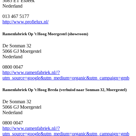
5085 ET Esbeek
Nederland
013 467 5177
http://www.profielux.nl/
Ramenfabriek Op ’t Hoog Moergestel (showroom)
De Sonman 32
5066 GJ Moergestel
Nederland
0800 0047
http://www.ramenfabriek.nl//?
utm_source=google&utm_medium=organic&utm_campaign=gmb
Ramenfabriek Op ’t Hoog Breda (verhuisd naar Sonman 32, Moergestel)
De Sonman 32
5066 GJ Moergestel
Nederland
0800 0047
http://www.ramenfabriek.nl//?
utm_source=google&utm_medium=organic&utm_campaign=gmb