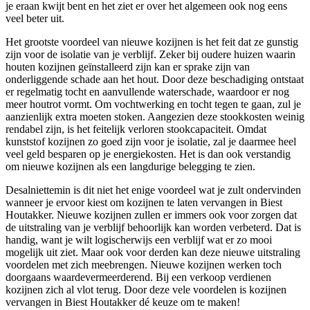
je eraan kwijt bent en het ziet er over het algemeen ook nog eens
veel beter uit.
Het grootste voordeel van nieuwe kozijnen is het feit dat ze gunstig
zijn voor de isolatie van je verblijf. Zeker bij oudere huizen waarin
houten kozijnen geïnstalleerd zijn kan er sprake zijn van
onderliggende schade aan het hout. Door deze beschadiging ontstaat
er regelmatig tocht en aanvullende waterschade, waardoor er nog
meer houtrot vormt. Om vochtwerking en tocht tegen te gaan, zul je
aanzienlijk extra moeten stoken. Aangezien deze stookkosten weinig
rendabel zijn, is het feitelijk verloren stookcapaciteit. Omdat
kunststof kozijnen zo goed zijn voor je isolatie, zal je daarmee heel
veel geld besparen op je energiekosten. Het is dan ook verstandig
om nieuwe kozijnen als een langdurige belegging te zien.
Desalniettemin is dit niet het enige voordeel wat je zult ondervinden
wanneer je ervoor kiest om kozijnen te laten vervangen in Biest
Houtakker. Nieuwe kozijnen zullen er immers ook voor zorgen dat
de uitstraling van je verblijf behoorlijk kan worden verbeterd. Dat is
handig, want je wilt logischerwijs een verblijf wat er zo mooi
mogelijk uit ziet. Maar ook voor derden kan deze nieuwe uitstraling
voordelen met zich meebrengen. Nieuwe kozijnen werken toch
doorgaans waardevermeerderend. Bij een verkoop verdienen
kozijnen zich al vlot terug. Door deze vele voordelen is kozijnen
vervangen in Biest Houtakker dé keuze om te maken!