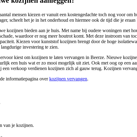
we kozijnen aanleggen?
 aantal mensen kiezen er vanuit een kostengedachte toch nog voor om h
ger, scheelt het je in het onderhoud en hiermee ook de tijd die je eraan k
euwe kozijnen bieden aan je huis. Met name bij oudere woningen met hou
rschade, waardoor er nog meer houtrot komt. Met deze instroom van toc
capaciteit. Kiezen voor kunststof kozijnen brengt door de hoge isolatie
langdurige investering te zien.
e ervoor kiest om kozijnen te laten vervangen in Beerze. Nieuwe kozijnen
uurlijk een huis wat er zo mooi mogelijk uit ziet. Ook met oog op een
een verkoop verdienen kozijnen zich al gauw terug. Kozijnen vervangen
ide informatiepagina over
kozijnen vervangen
.
?
n van je kozijnen.