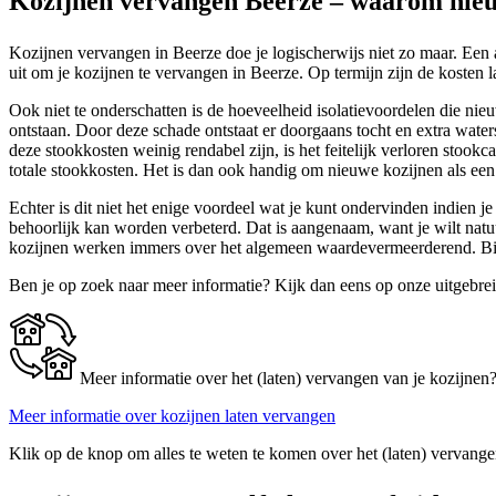
Kozijnen vervangen Beerze – waarom nieu
Kozijnen vervangen in Beerze doe je logischerwijs niet zo maar. Een
uit om je kozijnen te vervangen in Beerze. Op termijn zijn de kosten la
Ook niet te onderschatten is de hoeveelheid isolatievoordelen die ni
ontstaan. Door deze schade ontstaat er doorgaans tocht en extra wate
deze stookkosten weinig rendabel zijn, is het feitelijk verloren stook
totale stookkosten. Het is dan ook handig om nieuwe kozijnen als een 
Echter is dit niet het enige voordeel wat je kunt ondervinden indien j
behoorlijk kan worden verbeterd. Dat is aangenaam, want je wilt nat
kozijnen werken immers over het algemeen waardevermeerderend. Bij 
Ben je op zoek naar meer informatie? Kijk dan eens op onze uitgebre
Meer informatie over het (laten) vervangen van je kozijnen
Meer informatie over kozijnen laten vervangen
Klik op de knop om alles te weten te komen over het (laten) vervange