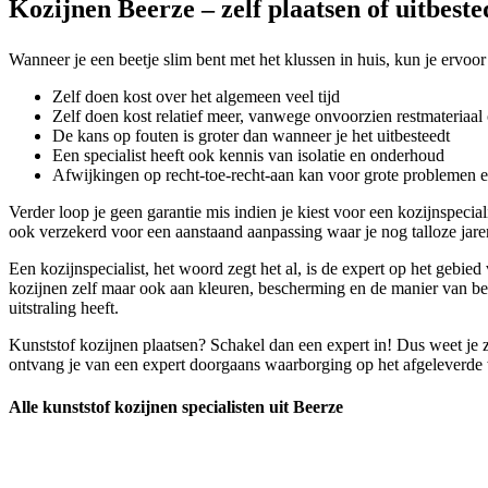
Kozijnen Beerze – zelf plaatsen of uitbest
Wanneer je een beetje slim bent met het klussen in huis, kun je ervoor 
Zelf doen kost over het algemeen veel tijd
Zelf doen kost relatief meer, vanwege onvoorzien restmateriaal 
De kans op fouten is groter dan wanneer je het uitbesteedt
Een specialist heeft ook kennis van isolatie en onderhoud
Afwijkingen op recht-toe-recht-aan kan voor grote problemen 
Verder loop je geen garantie mis indien je kiest voor een kozijnspecia
ook verzekerd voor een aanstaand aanpassing waar je nog talloze jare
Een kozijnspecialist, het woord zegt het al, is de expert op het gebie
kozijnen zelf maar ook aan kleuren, bescherming en de manier van beve
uitstraling heeft.
Kunststof kozijnen plaatsen? Schakel dan een expert in! Dus weet je z
ontvang je van een expert doorgaans waarborging op het afgeleverde w
Alle kunststof kozijnen specialisten uit Beerze