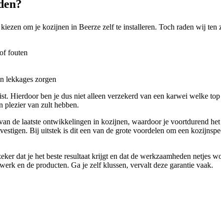
eden?
kiezen om je kozijnen in Beerze zelf te installeren. Toch raden wij ten 
of fouten
en lekkages zorgen
list. Hierdoor ben je dus niet alleen verzekerd van een karwei welke top
n plezier van zult hebben.
d van de laatste ontwikkelingen in kozijnen, waardoor je voortdurend he
stigen. Bij uitstek is dit een van de grote voordelen om een kozijnspec
eker dat je het beste resultaat krijgt en dat de werkzaamheden netjes w
erk en de producten. Ga je zelf klussen, vervalt deze garantie vaak.