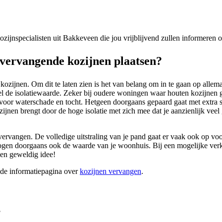
 kozijnspecialisten uit Bakkeveen die jou vrijblijvend zullen informeren
ervangende kozijnen plaatsen?
zijnen. Om dit te laten zien is het van belang om in te gaan op allema
l de isolatiewaarde. Zeker bij oudere woningen waar houten kozijnen g
 voor waterschade en tocht. Hetgeen doorgaans gepaard gaat met extra 
zijnen brengt door de hoge isolatie met zich mee dat je aanzienlijk veel 
ervangen. De volledige uitstraling van je pand gaat er vaak ook op vooru
en doorgaans ook de waarde van je woonhuis. Bij een mogelijke verko
een geweldig idee!
ide informatiepagina over
kozijnen vervangen
.
?