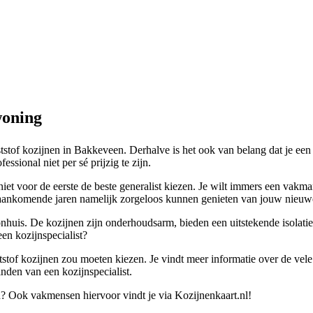
woning
ststof kozijnen in Bakkeveen. Derhalve is het ook van belang dat je een
sional niet per sé prijzig te zijn.
 niet voor de eerste de beste generalist kiezen. Je wilt immers een vakm
 de aankomende jaren namelijk zorgeloos kunnen genieten van jouw nieuw
huis. De kozijnen zijn onderhoudsarm, bieden een uitstekende isolatie
en kozijnspecialist?
tstof kozijnen zou moeten kiezen. Je vindt meer informatie over de vel
vinden van een kozijnspecialist.
n? Ook vakmensen hiervoor vindt je via Kozijnenkaart.nl!