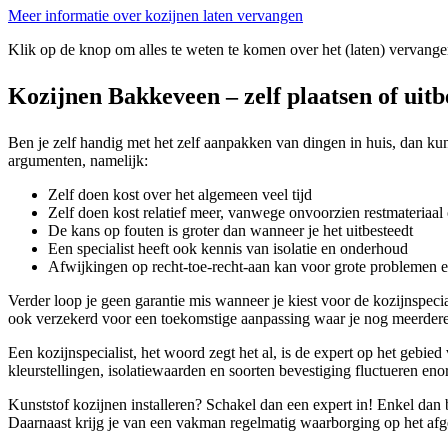
Meer informatie over kozijnen laten vervangen
Klik op de knop om alles te weten te komen over het (laten) vervange
Kozijnen Bakkeveen – zelf plaatsen of uit
Ben je zelf handig met het zelf aanpakken van dingen in huis, dan kun
argumenten, namelijk:
Zelf doen kost over het algemeen veel tijd
Zelf doen kost relatief meer, vanwege onvoorzien restmateriaal 
De kans op fouten is groter dan wanneer je het uitbesteedt
Een specialist heeft ook kennis van isolatie en onderhoud
Afwijkingen op recht-toe-recht-aan kan voor grote problemen 
Verder loop je geen garantie mis wanneer je kiest voor de kozijnspecia
ook verzekerd voor een toekomstige aanpassing waar je nog meerdere j
Een kozijnspecialist, het woord zegt het al, is de expert op het gebie
kleurstellingen, isolatiewaarden en soorten bevestiging fluctueren enor
Kunststof kozijnen installeren? Schakel dan een expert in! Enkel dan 
Daarnaast krijg je van een vakman regelmatig waarborging op het afge