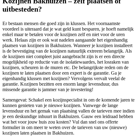
Kozijnen Bakhuizen – zelf plaatsen of
uitbesteden?
Er bestaan mensen die goed zijn in klussen. Het voornaamste
voordeel is uiteraard dat je wat geld kunt besparen, je hoeft namelijk
enkel maar te betalen voor de kozijnen zelf en niet voor de uren
werk. Helaas zijn er ook wat nadelen aangaande het eigenhandig
plaatsen van kozijnen in Bakhuizen. Wanneer je kozijnen installeert
is de bevestiging van de kozijnen natuurlijk extreem belangrijk. Als
de kozijnen niet compleet juist aangebracht zijn is er een directe
mogelijkheid op reductie van de isolatiewaardes, het losraken van
kozijnen, scheuren in de muren etc. De belangrijkste reden om de
kozijnen te laten plaatsen door een expert is de garantie. Ga je
eigenhandig klussen met kozijnen? Vervolgens vervalt veelal de
garantie. Kozijnen bezitten een enorm lange levensduur, dus
missende garantie is jammer van je investering!
Samengevat: Schakel een kozijnspecialist in om de komende jaren te
kunnen genieten van je nieuwe kozijnen. Vanwege de lange
levensduur en het gemak van plaatsing vallen de tarieven mee indien
je een deskundige inhuurt in Bakhuizen. Gauw een leidraad hebben
wat het voor jouw huis zou kosten? Vul dan snel ons offerte
formulier in om meer te weten over de tarieven van uw (nieuwe)
kozijnen laten plaatsen in Bakhuizen.