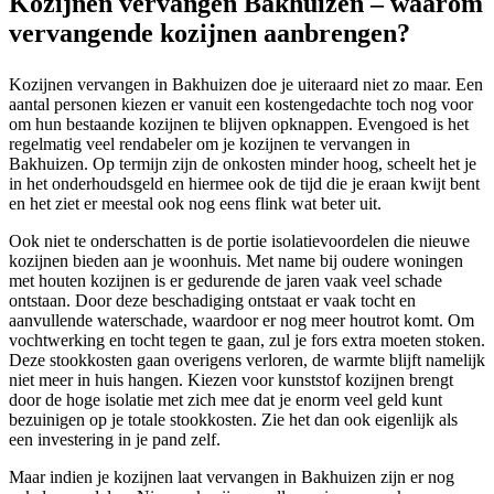
Kozijnen vervangen Bakhuizen – waarom
vervangende kozijnen aanbrengen?
Kozijnen vervangen in Bakhuizen doe je uiteraard niet zo maar. Een
aantal personen kiezen er vanuit een kostengedachte toch nog voor
om hun bestaande kozijnen te blijven opknappen. Evengoed is het
regelmatig veel rendabeler om je kozijnen te vervangen in
Bakhuizen. Op termijn zijn de onkosten minder hoog, scheelt het je
in het onderhoudsgeld en hiermee ook de tijd die je eraan kwijt bent
en het ziet er meestal ook nog eens flink wat beter uit.
Ook niet te onderschatten is de portie isolatievoordelen die nieuwe
kozijnen bieden aan je woonhuis. Met name bij oudere woningen
met houten kozijnen is er gedurende de jaren vaak veel schade
ontstaan. Door deze beschadiging ontstaat er vaak tocht en
aanvullende waterschade, waardoor er nog meer houtrot komt. Om
vochtwerking en tocht tegen te gaan, zul je fors extra moeten stoken.
Deze stookkosten gaan overigens verloren, de warmte blijft namelijk
niet meer in huis hangen. Kiezen voor kunststof kozijnen brengt
door de hoge isolatie met zich mee dat je enorm veel geld kunt
bezuinigen op je totale stookkosten. Zie het dan ook eigenlijk als
een investering in je pand zelf.
Maar indien je kozijnen laat vervangen in Bakhuizen zijn er nog