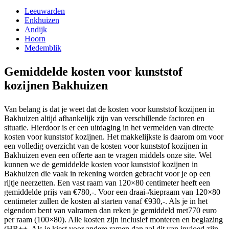
Leeuwarden
Enkhuizen
Andijk
Hoorn
Medemblik
Gemiddelde kosten voor kunststof
kozijnen Bakhuizen
Van belang is dat je weet dat de kosten voor kunststof kozijnen in
Bakhuizen altijd afhankelijk zijn van verschillende factoren en
situatie. Hierdoor is er een uitdaging in het vermelden van directe
kosten voor kunststof kozijnen. Het makkelijkste is daarom om voor
een volledig overzicht van de kosten voor kunststof kozijnen in
Bakhuizen even een offerte aan te vragen middels onze site. Wel
kunnen we de gemiddelde kosten voor kunststof kozijnen in
Bakhuizen die vaak in rekening worden gebracht voor je op een
rijtje neerzetten. Een vast raam van 120×80 centimeter heeft een
gemiddelde prijs van €780,-. Voor een draai-/kiepraam van 120×80
centimeter zullen de kosten al starten vanaf €930,-. Als je in het
eigendom bent van valramen dan reken je gemiddeld met770 euro
per raam (100×80). Alle kosten zijn inclusief monteren en beglazing
(HR++. Als je kiest voor andere ramen dan zal dit van invloed zijn