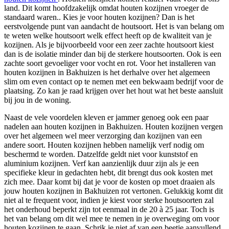
land. Dit komt hoofdzakelijk omdat houten kozijnen vroeger de
standaard waren.. Kies je voor houten kozijnen? Dan is het
eerstvolgende punt van aandacht de houtsoort. Het is van belang om
te weten welke houtsoort welk effect heeft op de kwaliteit van je
kozijnen. Als je bijvoorbeeld voor een zeer zachte houtsoort kiest
dan is de isolatie minder dan bij de sterkere houtsoorten. Ook is een
zachte soort gevoeliger voor vocht en rot. Voor het installeren van
houten kozijnen in Bakhuizen is het derhalve over het algemeen
slim om even contact op te nemen met een bekwaam bedrijf voor de
plaatsing. Zo kan je raad krijgen over het hout wat het beste aansluit
bij jou in de woning.
Naast de vele voordelen kleven er jammer genoeg ook een paar
nadelen aan houten kozijnen in Bakhuizen. Houten kozijnen vergen
over het algemeen wel meer verzorging dan kozijnen van een
andere soort. Houten kozijnen hebben namelijk verf nodig om
beschermd te worden. Datzelfde geldt niet voor kunststof en
aluminium kozijnen. Verf kan aanzienlijk duur zijn als je een
specifieke kleur in gedachten hebt, dit brengt dus ook kosten met
zich mee. Daar komt bij dat je voor de kosten op moet draaien als
jouw houten kozijnen in Bakhuizen rot vertonen. Gelukkig komt dit
niet al te frequent voor, indien je kiest voor sterke houtsoorten zal
het onderhoud beperkt zijn tot eenmaal in de 20 à 25 jaar. Toch is
het van belang om dit wel mee te nemen in je overweging om voor
houten kozijnen te gaan. Schrik je niet af van een beetje aanvullend