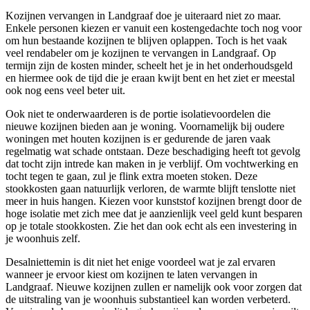
Kozijnen vervangen in Landgraaf doe je uiteraard niet zo maar.
Enkele personen kiezen er vanuit een kostengedachte toch nog voor
om hun bestaande kozijnen te blijven oplappen. Toch is het vaak
veel rendabeler om je kozijnen te vervangen in Landgraaf. Op
termijn zijn de kosten minder, scheelt het je in het onderhoudsgeld
en hiermee ook de tijd die je eraan kwijt bent en het ziet er meestal
ook nog eens veel beter uit.
Ook niet te onderwaarderen is de portie isolatievoordelen die
nieuwe kozijnen bieden aan je woning. Voornamelijk bij oudere
woningen met houten kozijnen is er gedurende de jaren vaak
regelmatig wat schade ontstaan. Deze beschadiging heeft tot gevolg
dat tocht zijn intrede kan maken in je verblijf. Om vochtwerking en
tocht tegen te gaan, zul je flink extra moeten stoken. Deze
stookkosten gaan natuurlijk verloren, de warmte blijft tenslotte niet
meer in huis hangen. Kiezen voor kunststof kozijnen brengt door de
hoge isolatie met zich mee dat je aanzienlijk veel geld kunt besparen
op je totale stookkosten. Zie het dan ook echt als een investering in
je woonhuis zelf.
Desalniettemin is dit niet het enige voordeel wat je zal ervaren
wanneer je ervoor kiest om kozijnen te laten vervangen in
Landgraaf. Nieuwe kozijnen zullen er namelijk ook voor zorgen dat
de uitstraling van je woonhuis substantieel kan worden verbeterd.