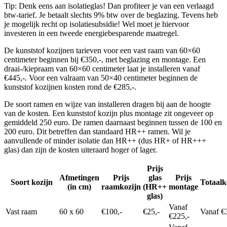
Tip: Denk eens aan isolatieglas! Dan profiteer je van een verlaagd
btw-tarief. Je betaalt slechts 9% btw over de beglazing. Tevens heb
je mogelijk recht op isolatiesubsidie! Wel moet je hiervoor
investeren in een tweede energiebesparende maatregel.
De kunststof kozijnen tarieven voor een vast raam van 60×60
centimeter beginnen bij €350,-, met beglazing en montage. Een
draai-/kiepraam van 60×60 centimeter laat je installeren vanaf
€445,-. Voor een valraam van 50×40 centimeter beginnen de
kunststof kozijnen kosten rond de €285,-.
De soort ramen en wijze van installeren dragen bij aan de hoogte
van de kosten. Een kunststof kozijn plus montage zit ongeveer op
gemiddeld 250 euro. De ramen daarnaast beginnen tussen de 100 en
200 euro. Dit betreffen dan standaard HR++ ramen. Wil je
aanvullende of minder isolatie dan HR++ (dus HR+ of HR+++
glas) dan zijn de kosten uiteraard hoger of lager.
Prijs
Afmetingen
Prijs
glas
Prijs
Soort kozijn
Totaalk
(in cm)
raamkozijn
(HR++
montage
glas)
Vanaf
Vast raam
60 x 60
€100,-
€25,-
Vanaf €
€225,-