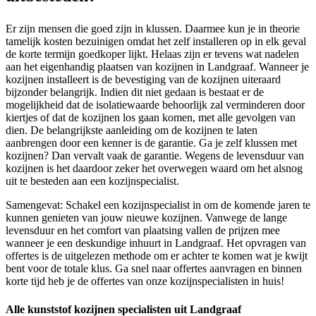
Er zijn mensen die goed zijn in klussen. Daarmee kun je in theorie
tamelijk kosten bezuinigen omdat het zelf installeren op in elk geval
de korte termijn goedkoper lijkt. Helaas zijn er tevens wat nadelen
aan het eigenhandig plaatsen van kozijnen in Landgraaf. Wanneer je
kozijnen installeert is de bevestiging van de kozijnen uiteraard
bijzonder belangrijk. Indien dit niet gedaan is bestaat er de
mogelijkheid dat de isolatiewaarde behoorlijk zal verminderen door
kiertjes of dat de kozijnen los gaan komen, met alle gevolgen van
dien. De belangrijkste aanleiding om de kozijnen te laten
aanbrengen door een kenner is de garantie. Ga je zelf klussen met
kozijnen? Dan vervalt vaak de garantie. Wegens de levensduur van
kozijnen is het daardoor zeker het overwegen waard om het alsnog
uit te besteden aan een kozijnspecialist.
Samengevat: Schakel een kozijnspecialist in om de komende jaren te
kunnen genieten van jouw nieuwe kozijnen. Vanwege de lange
levensduur en het comfort van plaatsing vallen de prijzen mee
wanneer je een deskundige inhuurt in Landgraaf. Het opvragen van
offertes is de uitgelezen methode om er achter te komen wat je kwijt
bent voor de totale klus. Ga snel naar offertes aanvragen en binnen
korte tijd heb je de offertes van onze kozijnspecialisten in huis!
Alle kunststof kozijnen specialisten uit Landgraaf