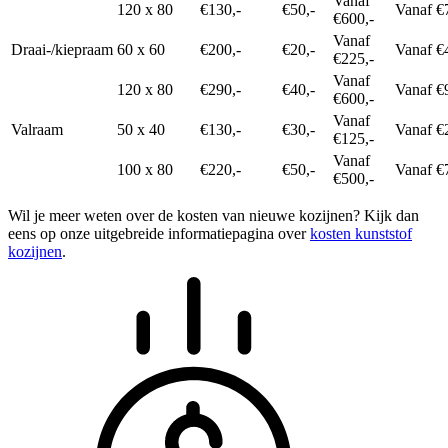
Vanaf
120 x 80
€130,-
€50,-
Vanaf €
€600,-
Vanaf
Draai-/kiepraam
60 x 60
€200,-
€20,-
Vanaf €
€225,-
Vanaf
120 x 80
€290,-
€40,-
Vanaf €
€600,-
Vanaf
Valraam
50 x 40
€130,-
€30,-
Vanaf €
€125,-
Vanaf
100 x 80
€220,-
€50,-
Vanaf €
€500,-
Wil je meer weten over de kosten van nieuwe kozijnen? Kijk dan
eens op onze uitgebreide informatiepagina over
kosten kunststof
kozijnen
.