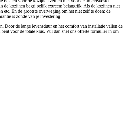
te betalen voor de kozijnen zelf en niet voor de arbeidskosten.
an de kozijnen begrijpelijk extreem belangrijk. Als de kozijnen niet
en etc. En de grootste overweging om het niet zelf te doen: de
antie is zonde van je investering!
en. Door de lange levensduur en het comfort van installatie vallen de
ent voor de totale klus. Vul dan snel ons offerte formulier in om