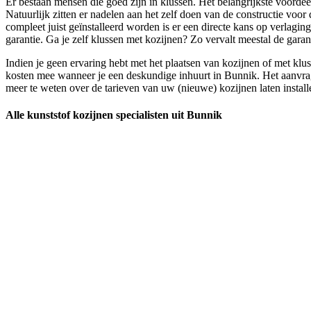
Er bestaan mensen die goed zijn in klussen. Het belangrijkste voordeel
Natuurlijk zitten er nadelen aan het zelf doen van de constructie voor 
compleet juist geïnstalleerd worden is er een directe kans op verlagin
garantie. Ga je zelf klussen met kozijnen? Zo vervalt meestal de gara
Indien je geen ervaring hebt met het plaatsen van kozijnen of met klus
kosten mee wanneer je een deskundige inhuurt in Bunnik. Het aanvragen
meer te weten over de tarieven van uw (nieuwe) kozijnen laten install
Alle kunststof kozijnen specialisten uit Bunnik