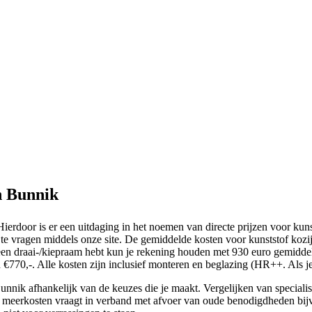
n Bunnik
erdoor is er een uitdaging in het noemen van directe prijzen voor kuns
 te vragen middels onze site. De gemiddelde kosten voor kunststof koz
e een draai-/kiepraam hebt kun je rekening houden met 930 euro gemid
€770,-. Alle kosten zijn inclusief monteren en beglazing (HR++. Als je 
Bunnik afhankelijk van de keuzes die je maakt. Vergelijken van specialis
r meerkosten vraagt in verband met afvoer van oude benodigdheden bijv