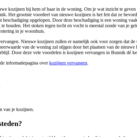
we kozijnen bij hem of haar in de woning. Om je wat inzicht te geven i
ik. Het grootste voordeel van nieuwe kozijnen is het feit dat ze bevor
at beschadiging opgelopen. Door deze beschadiging is een woning vaak 
 houden. Het stoken tegen tocht en vocht is meestal zonde van je geld.
estering in je woonhuis.
vervangen. Nieuwe kozijnen zullen er namelijk ook voor zorgen dat de ui
meerwaarde van de woning zal stijgen door het plaatsen van de nieuwe k
verblijf. Door deze vele voordelen is kozijnen vervangen in Bunnik dé 
ide informatiepagina over
kozijnen vervangen
.
?
n van je kozijnen.
esteden?