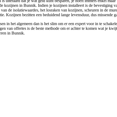
 is uiteraard dat je wat geld kunt besparen, je hoeft immers enkel maar 
de kozijnen in Bunnik. Indien je kozijnen installeert is de bevestiging v
g van de isolatiewaardes, het losraken van kozijnen, scheuren in de mur
ntie. Kozijnen bezitten een beduidend lange levensduur, dus missende gar
sen in het algemeen dan is het slim om er een expert voor in te schakel
 van offertes is de beste methode om er achter te komen wat je kwijt b
eren in Bunnik.