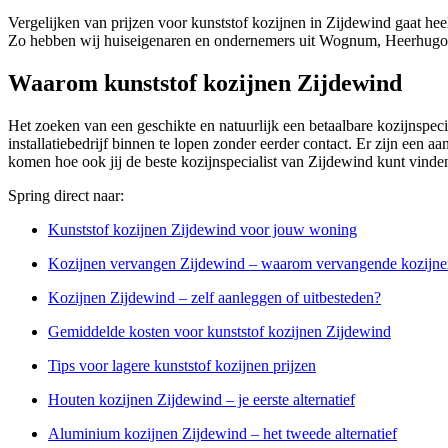
Vergelijken van prijzen voor kunststof kozijnen in Zijdewind gaat hee
Zo hebben wij huiseigenaren en ondernemers uit Wognum, Heerhugow
Waarom kunststof kozijnen Zijdewind
Het zoeken van een geschikte en natuurlijk een betaalbare kozijnspeci
installatiebedrijf binnen te lopen zonder eerder contact. Er zijn een 
komen hoe ook jij de beste kozijnspecialist van Zijdewind kunt vinde
Spring direct naar:
Kunststof kozijnen Zijdewind voor jouw woning
Kozijnen vervangen Zijdewind – waarom vervangende kozijne
Kozijnen Zijdewind – zelf aanleggen of uitbesteden?
Gemiddelde kosten voor kunststof kozijnen Zijdewind
Tips voor lagere kunststof kozijnen prijzen
Houten kozijnen Zijdewind – je eerste alternatief
Aluminium kozijnen Zijdewind – het tweede alternatief