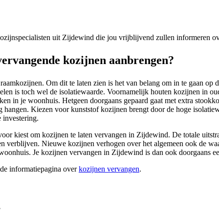
kozijnspecialisten uit Zijdewind die jou vrijblijvend zullen informeren 
vervangende kozijnen aanbrengen?
aamkozijnen. Om dit te laten zien is het van belang om in te gaan op di
elen is toch wel de isolatiewaarde. Voornamelijk houten kozijnen in o
maken in je woonhuis. Hetgeen doorgaans gepaard gaat met extra stook
g hangen. Kiezen voor kunststof kozijnen brengt door de hoge isolatiew
 investering.
rvoor kiest om kozijnen te laten vervangen in Zijdewind. De totale uitst
unnen verblijven. Nieuwe kozijnen verhogen over het algemeen ook de wa
je woonhuis. Je kozijnen vervangen in Zijdewind is dan ook doorgaans ee
ide informatiepagina over
kozijnen vervangen
.
?