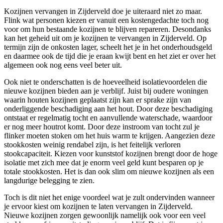
Kozijnen vervangen in Zijderveld doe je uiteraard niet zo maar.
Flink wat personen kiezen er vanuit een kostengedachte toch nog
voor om hun bestaande kozijnen te blijven repareren. Desondanks
kan het geheid uit om je kozijnen te vervangen in Zijderveld. Op
termijn zijn de onkosten lager, scheelt het je in het onderhoudsgeld
en daarmee ook de tijd die je eraan kwijt bent en het ziet er over het
algemeen ook nog eens veel beter uit.
Ook niet te onderschatten is de hoeveelheid isolatievoordelen die
nieuwe kozijnen bieden aan je verblijf. Juist bij oudere woningen
waarin houten kozijnen geplaatst zijn kan er sprake zijn van
onderliggende beschadiging aan het hout. Door deze beschadiging
ontstaat er regelmatig tocht en aanvullende waterschade, waardoor
er nog meer houtrot komt. Door deze instroom van tocht zul je
flinker moeten stoken om het huis warm te krijgen. Aangezien deze
stookkosten weinig rendabel zijn, is het feitelijk verloren
stookcapaciteit. Kiezen voor kunststof kozijnen brengt door de hoge
isolatie met zich mee dat je enorm veel geld kunt besparen op je
totale stookkosten. Het is dan ook slim om nieuwe kozijnen als een
langdurige belegging te zien.
Toch is dit niet het enige voordeel wat je zult ondervinden wanneer
je ervoor kiest om kozijnen te laten vervangen in Zijderveld.
Nieuwe kozijnen zorgen gewoonlijk namelijk ook voor een veel