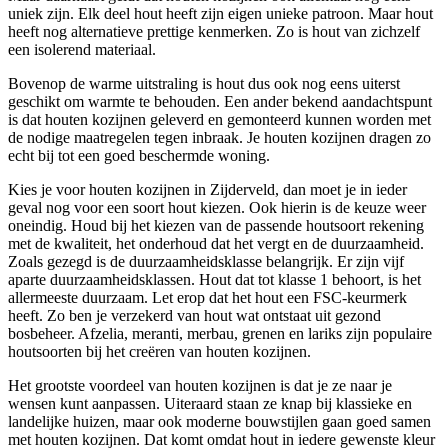
uniek zijn. Elk deel hout heeft zijn eigen unieke patroon. Maar hout
heeft nog alternatieve prettige kenmerken. Zo is hout van zichzelf
een isolerend materiaal.
Bovenop de warme uitstraling is hout dus ook nog eens uiterst
geschikt om warmte te behouden. Een ander bekend aandachtspunt
is dat houten kozijnen geleverd en gemonteerd kunnen worden met
de nodige maatregelen tegen inbraak. Je houten kozijnen dragen zo
echt bij tot een goed beschermde woning.
Kies je voor houten kozijnen in Zijderveld, dan moet je in ieder
geval nog voor een soort hout kiezen. Ook hierin is de keuze weer
oneindig. Houd bij het kiezen van de passende houtsoort rekening
met de kwaliteit, het onderhoud dat het vergt en de duurzaamheid.
Zoals gezegd is de duurzaamheidsklasse belangrijk. Er zijn vijf
aparte duurzaamheidsklassen. Hout dat tot klasse 1 behoort, is het
allermeeste duurzaam. Let erop dat het hout een FSC-keurmerk
heeft. Zo ben je verzekerd van hout wat ontstaat uit gezond
bosbeheer. Afzelia, meranti, merbau, grenen en lariks zijn populaire
houtsoorten bij het creëren van houten kozijnen.
Het grootste voordeel van houten kozijnen is dat je ze naar je
wensen kunt aanpassen. Uiteraard staan ze knap bij klassieke en
landelijke huizen, maar ook moderne bouwstijlen gaan goed samen
met houten kozijnen. Dat komt omdat hout in iedere gewenste kleur