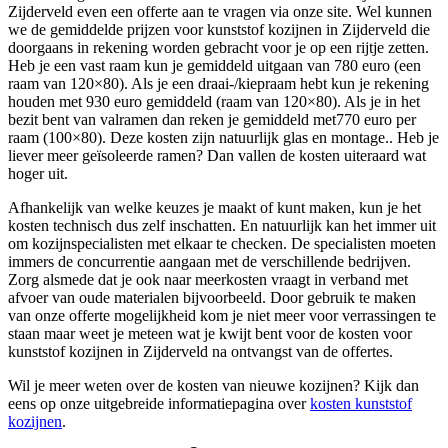
Zijderveld even een offerte aan te vragen via onze site. Wel kunnen
we de gemiddelde prijzen voor kunststof kozijnen in Zijderveld die
doorgaans in rekening worden gebracht voor je op een rijtje zetten.
Heb je een vast raam kun je gemiddeld uitgaan van 780 euro (een
raam van 120×80). Als je een draai-/kiepraam hebt kun je rekening
houden met 930 euro gemiddeld (raam van 120×80). Als je in het
bezit bent van valramen dan reken je gemiddeld met770 euro per
raam (100×80). Deze kosten zijn natuurlijk glas en montage.. Heb je
liever meer geïsoleerde ramen? Dan vallen de kosten uiteraard wat
hoger uit.
Afhankelijk van welke keuzes je maakt of kunt maken, kun je het
kosten technisch dus zelf inschatten. En natuurlijk kan het immer uit
om kozijnspecialisten met elkaar te checken. De specialisten moeten
immers de concurrentie aangaan met de verschillende bedrijven.
Zorg alsmede dat je ook naar meerkosten vraagt in verband met
afvoer van oude materialen bijvoorbeeld. Door gebruik te maken
van onze offerte mogelijkheid kom je niet meer voor verrassingen te
staan maar weet je meteen wat je kwijt bent voor de kosten voor
kunststof kozijnen in Zijderveld na ontvangst van de offertes.
Wil je meer weten over de kosten van nieuwe kozijnen? Kijk dan
eens op onze uitgebreide informatiepagina over
kosten kunststof
kozijnen
.