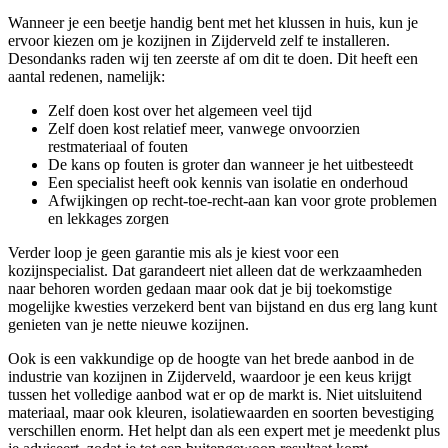
Wanneer je een beetje handig bent met het klussen in huis, kun je
ervoor kiezen om je kozijnen in Zijderveld zelf te installeren.
Desondanks raden wij ten zeerste af om dit te doen. Dit heeft een
aantal redenen, namelijk:
Zelf doen kost over het algemeen veel tijd
Zelf doen kost relatief meer, vanwege onvoorzien
restmateriaal of fouten
De kans op fouten is groter dan wanneer je het uitbesteedt
Een specialist heeft ook kennis van isolatie en onderhoud
Afwijkingen op recht-toe-recht-aan kan voor grote problemen
en lekkages zorgen
Verder loop je geen garantie mis als je kiest voor een
kozijnspecialist. Dat garandeert niet alleen dat de werkzaamheden
naar behoren worden gedaan maar ook dat je bij toekomstige
mogelijke kwesties verzekerd bent van bijstand en dus erg lang kunt
genieten van je nette nieuwe kozijnen.
Ook is een vakkundige op de hoogte van het brede aanbod in de
industrie van kozijnen in Zijderveld, waardoor je een keus krijgt
tussen het volledige aanbod wat er op de markt is. Niet uitsluitend
materiaal, maar ook kleuren, isolatiewaarden en soorten bevestiging
verschillen enorm. Het helpt dan als een expert met je meedenkt plus