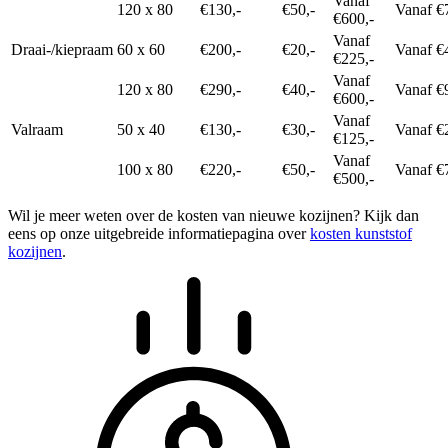
Vanaf
120 x 80
€130,-
€50,-
Vanaf €
€600,-
Vanaf
Draai-/kiepraam
60 x 60
€200,-
€20,-
Vanaf €
€225,-
Vanaf
120 x 80
€290,-
€40,-
Vanaf €
€600,-
Vanaf
Valraam
50 x 40
€130,-
€30,-
Vanaf €
€125,-
Vanaf
100 x 80
€220,-
€50,-
Vanaf €
€500,-
Wil je meer weten over de kosten van nieuwe kozijnen? Kijk dan
eens op onze uitgebreide informatiepagina over
kosten kunststof
kozijnen
.