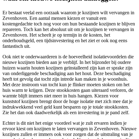
Er bestaat veelal een oorzaak waarom je kozijnen wilt vervangen in
Zevenhoven. Een aantal mensen kiezen er vanuit een
kostengedachte toch nog voor om hun bestaande kozijnen te blijven
repareren. Toch kan het absoluut uit om je kozijnen te vervangen in
Zevenhoven. Het scheelt je op termijn in de kosten, het
onderhoudsgeld, een tijdsinvestering en het ziet er ook nog eens
fantastisch uit.
Ook niet te onderwaarderen is de hoeveelheid isolatievoordelen die
nieuwe kozijnen bieden aan je verblijf. In het bijzonder bij oudere
huizen waarin houten kozijnen geïnstalleerd zijn kan er sprake zijn
van onderliggende beschadiging aan het hout. Deze beschadiging
heeft tot gevolg dat tocht zijn intrede kan maken in je woonhuis.
Met deze instroom van tocht kun je flinker moeten stoken om het
huis warm te krijgen. Deze stookkosten gaan uiteraard verloren, de
warmte blijft immers niet meer in huis hangen. Kiezen voor
kunststof kozijnen brengt door de hoge isolatie met zich mee dat je
indrukwekkend veel geld kunt besparen op je totale stookkosten.
Zie het dan ook daadwerkelijk als een investering in je pand zelf.
Echter is dit niet het enige voordeel wat je zult ervaren indien je
ervoor kiest om kozijnen te laten vervangen in Zevenhoven. Nieuwe
kozijnen zullen er immers ook voor zorgen dat de uitstraling van je