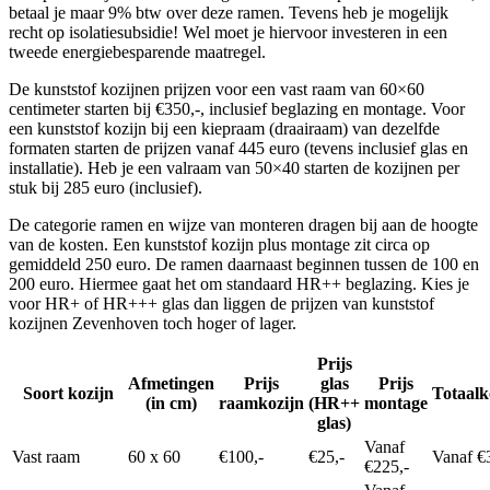
betaal je maar 9% btw over deze ramen. Tevens heb je mogelijk
recht op isolatiesubsidie! Wel moet je hiervoor investeren in een
tweede energiebesparende maatregel.
De kunststof kozijnen prijzen voor een vast raam van 60×60
centimeter starten bij €350,-, inclusief beglazing en montage. Voor
een kunststof kozijn bij een kiepraam (draairaam) van dezelfde
formaten starten de prijzen vanaf 445 euro (tevens inclusief glas en
installatie). Heb je een valraam van 50×40 starten de kozijnen per
stuk bij 285 euro (inclusief).
De categorie ramen en wijze van monteren dragen bij aan de hoogte
van de kosten. Een kunststof kozijn plus montage zit circa op
gemiddeld 250 euro. De ramen daarnaast beginnen tussen de 100 en
200 euro. Hiermee gaat het om standaard HR++ beglazing. Kies je
voor HR+ of HR+++ glas dan liggen de prijzen van kunststof
kozijnen Zevenhoven toch hoger of lager.
Prijs
Afmetingen
Prijs
glas
Prijs
Soort kozijn
Totaalk
(in cm)
raamkozijn
(HR++
montage
glas)
Vanaf
Vast raam
60 x 60
€100,-
€25,-
Vanaf €
€225,-