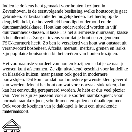
Indien je de keus hebt gemaakt voor houten kozijnen in
Zevenhoven, is de eerstvolgende beslissing welke houtsoort je gaat
gebruiken. Er bestaan allerlei mogelijkheden. Let hierbij op de
deugdelijkheid, de hoeveelheid benodigd onderhoud en de
duurzaamheidsklasse. Hout kan onderverdeeld worden in vijf
duurzaamheidsklassen. Klasse 1 is het allermeeste duurzaam, klasse
5 het allerminst. Zorg er tevens voor dat je hout een zogenoemd
FSC-keurmerk heeft. Zo ben je verzekerd van hout wat ontstaat uit
verantwoord bosbeheer. Afzelia, meranti, merbau, grenen en lariks
zijn populaire houtsoorten bij het creëren van houten kozijnen.
Het voornaamste voordeel van houten kozijnen is dat je ze naar je
wensen kunt afstemmen. Ze zijn uitstekend geschikt voor landelijke
en klassieke huizen, maar passen ook goed in modernere
bouwstijlen. Dat komt omdat hout in iedere gewenste kleur geverfd
kan worden. Mocht het hout om wat voor oorzaak stuk raken, dan
kan het eenvoudig gerepareerd worden. Je hebt er dus veel plezier
van! Verder zijn ze passend voor alle soorten raamkozijnen: voor
normale raamkozijnen, schuiframen en -puien en draaikiepramen.
Ook voor de kozijnen van je dakkapel is hout een uitstekende
materiaalsoort.