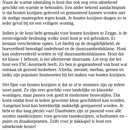
Naast de warme uitstraling is hout dus ook nog eens uitstekend
geschikt om warmte te behouden. Een ander bekend aandachtspunt
is dat houten kozijnen geleverd en gemonteerd kunnen worden met
de nodige maatregelen tegen kraak. Je houten kozijnen dragen zo in
ieder geval bij tot een veiligere woning.
Indien je de keus hebt gemaakt voor houten kozijnen in Zegge, is de
eerstvolgende beslissing welke soort hout je wil gebruiken. Er
bestaan verscheidene opties. Let hierbij op de deugdelijkheid, de
hoeveelheid benodigd onderhoud en de duurzaamheidsklasse. Hout
kan onderverdeeld worden in vijf duurzaamheidsklassen. Hout dat
tot klasse 1 behoort, is het allermeeste duurzaam. Let erop dat het
hout een FSC-keurmerk heeft. Zo ben je gegarandeerd van hout wat
ontstaat uit gezond bosbeheer. Afzelia, meranti, merbau, grenen en
lariks zijn populaire houtsoorten bij het maken van houten kozijnen.
Het fijne van houten kozijnen is dat ze af te stemmen zijn op iedere
soort pand. Ze zijn zeer geschikt voor landelijke en klassieke
woningen, maar passen ook goed in modernere bouwstijlen. Dat
komt omdat hout in iedere gewenste kleur geschilderd kan worden.
Aangetast hout kan betrekkelijk makkelijk gerepareerd worden. Je
hebt er dus lang plezier van! Daarbuiten zijn ze passend voor alle
soorten raamkozijnen: voor gewone raamkozijnen, schuiframen en -
puien en draaikiepramen. Zelfs voor je dakkapel is hout een
uitstekende keuze!