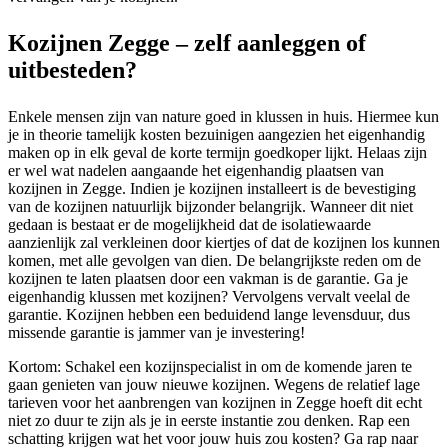
Kozijnen Zegge – zelf aanleggen of
uitbesteden?
Enkele mensen zijn van nature goed in klussen in huis. Hiermee kun
je in theorie tamelijk kosten bezuinigen aangezien het eigenhandig
maken op in elk geval de korte termijn goedkoper lijkt. Helaas zijn
er wel wat nadelen aangaande het eigenhandig plaatsen van
kozijnen in Zegge. Indien je kozijnen installeert is de bevestiging
van de kozijnen natuurlijk bijzonder belangrijk. Wanneer dit niet
gedaan is bestaat er de mogelijkheid dat de isolatiewaarde
aanzienlijk zal verkleinen door kiertjes of dat de kozijnen los kunnen
komen, met alle gevolgen van dien. De belangrijkste reden om de
kozijnen te laten plaatsen door een vakman is de garantie. Ga je
eigenhandig klussen met kozijnen? Vervolgens vervalt veelal de
garantie. Kozijnen hebben een beduidend lange levensduur, dus
missende garantie is jammer van je investering!
Kortom: Schakel een kozijnspecialist in om de komende jaren te
gaan genieten van jouw nieuwe kozijnen. Wegens de relatief lage
tarieven voor het aanbrengen van kozijnen in Zegge hoeft dit echt
niet zo duur te zijn als je in eerste instantie zou denken. Rap een
schatting krijgen wat het voor jouw huis zou kosten? Ga rap naar