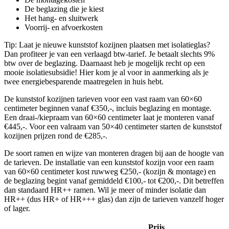
De beglazing die je kiest
Het hang- en sluitwerk
Voorrij- en afvoerkosten
Tip: Laat je nieuwe kunststof kozijnen plaatsen met isolatieglas?
Dan profiteer je van een verlaagd btw-tarief. Je betaalt slechts 9%
btw over de beglazing. Daarnaast heb je mogelijk recht op een
mooie isolatiesubsidie! Hier kom je al voor in aanmerking als je
twee energiebesparende maatregelen in huis hebt.
De kunststof kozijnen tarieven voor een vast raam van 60×60
centimeter beginnen vanaf €350,-, incluis beglazing en montage.
Een draai-/kiepraam van 60×60 centimeter laat je monteren vanaf
€445,-. Voor een valraam van 50×40 centimeter starten de kunststof
kozijnen prijzen rond de €285,-.
De soort ramen en wijze van monteren dragen bij aan de hoogte van
de tarieven. De installatie van een kunststof kozijn voor een raam
van 60×60 centimeter kost ruwweg €250,- (kozijn & montage) en
de beglazing begint vanaf gemiddeld €100,- tot €200,-. Dit betreffen
dan standaard HR++ ramen. Wil je meer of minder isolatie dan
HR++ (dus HR+ of HR+++ glas) dan zijn de tarieven vanzelf hoger
of lager.
Prijs