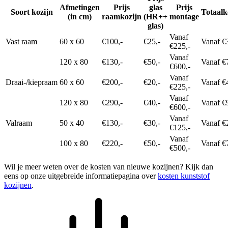
Afmetingen
Prijs
glas
Prijs
Soort kozijn
Totaalk
(in cm)
raamkozijn
(HR++
montage
glas)
Vanaf
Vast raam
60 x 60
€100,-
€25,-
Vanaf €
€225,-
Vanaf
120 x 80
€130,-
€50,-
Vanaf €
€600,-
Vanaf
Draai-/kiepraam
60 x 60
€200,-
€20,-
Vanaf €
€225,-
Vanaf
120 x 80
€290,-
€40,-
Vanaf €
€600,-
Vanaf
Valraam
50 x 40
€130,-
€30,-
Vanaf €
€125,-
Vanaf
100 x 80
€220,-
€50,-
Vanaf €
€500,-
Wil je meer weten over de kosten van nieuwe kozijnen? Kijk dan
eens op onze uitgebreide informatiepagina over
kosten kunststof
kozijnen
.