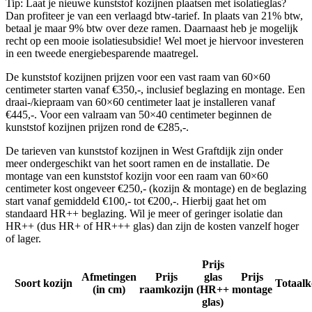
Tip: Laat je nieuwe kunststof kozijnen plaatsen met isolatieglas?
Dan profiteer je van een verlaagd btw-tarief. In plaats van 21% btw,
betaal je maar 9% btw over deze ramen. Daarnaast heb je mogelijk
recht op een mooie isolatiesubsidie! Wel moet je hiervoor investeren
in een tweede energiebesparende maatregel.
De kunststof kozijnen prijzen voor een vast raam van 60×60
centimeter starten vanaf €350,-, inclusief beglazing en montage. Een
draai-/kiepraam van 60×60 centimeter laat je installeren vanaf
€445,-. Voor een valraam van 50×40 centimeter beginnen de
kunststof kozijnen prijzen rond de €285,-.
De tarieven van kunststof kozijnen in West Graftdijk zijn onder
meer ondergeschikt van het soort ramen en de installatie. De
montage van een kunststof kozijn voor een raam van 60×60
centimeter kost ongeveer €250,- (kozijn & montage) en de beglazing
start vanaf gemiddeld €100,- tot €200,-. Hierbij gaat het om
standaard HR++ beglazing. Wil je meer of geringer isolatie dan
HR++ (dus HR+ of HR+++ glas) dan zijn de kosten vanzelf hoger
of lager.
Prijs
Afmetingen
Prijs
glas
Prijs
Soort kozijn
Totaalk
(in cm)
raamkozijn
(HR++
montage
glas)