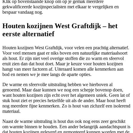
Klik op bovenstaande knop om op je gemak meerdere
gekwalificeerde kozijnspecialisten met elkaar te vergelijken en
bespaar vandaag nog.
Houten kozijnen West Graftdijk – het
eerste alternatief
Houten kozijnen West Graftdijk, voor velen een prachtig alternatief.
Voor veel mensen gaat er niks boven een natuurlijke materiaalsoort
als hout. Er zijn niet veel overige stoffen die zo warm en sfeervol
eruit zien dan dat hout doet. Maar je keuze voor houten kozijnen
hangt van meer factoren af. Uiteraard komen alle kenmerken aan
bod en nemen we je mee langs de aparte opties.
De warme en sfeervolle uitstraling hebben we hierboven al
genoemd. Maar daar kunnen we nog een schepje bovenop doen,
want houten kozijnen zijn echt over het algemeen uniek. Geen lat of
stuk hout ziet er precies hetzelfde uit als de ander. Maar hout heeft
nog meerdere fijne kenmerken. Zo is hout van zichzelf een isolerend
materiaal.
Naast de warme uitstraling is hout dus ook nog eens zeer geschikt
om warmte binnen te houden. Een ander belangrijk aandachtspunt is
dat houten kozijnen geleverd en gemonteerd kunnen worden met de