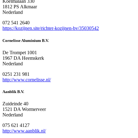
Koelmalaan 330
1812 PS Alkmaar
Nederland
072 541 2640
https://kozijnen.site/richter-kozijnen-bv/35030542
Cornelisse Aluminium B.V.
De Trompet 1001
1967 DA Heemskerk
Nederland
0251 231 981
http://www.cornelisse.nl/
Aanblik B.V.
Zuideinde 40
1521 DA Wormerveer
Nederland
075 621 4127
http://www.aanblik.nl/