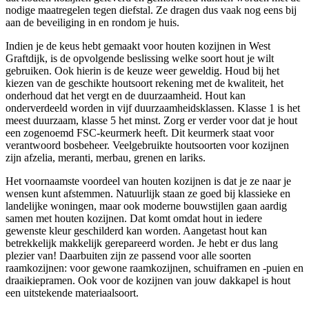
nodige maatregelen tegen diefstal. Ze dragen dus vaak nog eens bij
aan de beveiliging in en rondom je huis.
Indien je de keus hebt gemaakt voor houten kozijnen in West
Graftdijk, is de opvolgende beslissing welke soort hout je wilt
gebruiken. Ook hierin is de keuze weer geweldig. Houd bij het
kiezen van de geschikte houtsoort rekening met de kwaliteit, het
onderhoud dat het vergt en de duurzaamheid. Hout kan
onderverdeeld worden in vijf duurzaamheidsklassen. Klasse 1 is het
meest duurzaam, klasse 5 het minst. Zorg er verder voor dat je hout
een zogenoemd FSC-keurmerk heeft. Dit keurmerk staat voor
verantwoord bosbeheer. Veelgebruikte houtsoorten voor kozijnen
zijn afzelia, meranti, merbau, grenen en lariks.
Het voornaamste voordeel van houten kozijnen is dat je ze naar je
wensen kunt afstemmen. Natuurlijk staan ze goed bij klassieke en
landelijke woningen, maar ook moderne bouwstijlen gaan aardig
samen met houten kozijnen. Dat komt omdat hout in iedere
gewenste kleur geschilderd kan worden. Aangetast hout kan
betrekkelijk makkelijk gerepareerd worden. Je hebt er dus lang
plezier van! Daarbuiten zijn ze passend voor alle soorten
raamkozijnen: voor gewone raamkozijnen, schuiframen en -puien en
draaikiepramen. Ook voor de kozijnen van jouw dakkapel is hout
een uitstekende materiaalsoort.