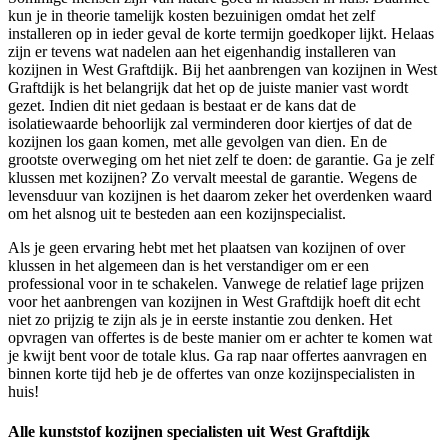
kun je in theorie tamelijk kosten bezuinigen omdat het zelf
installeren op in ieder geval de korte termijn goedkoper lijkt. Helaas
zijn er tevens wat nadelen aan het eigenhandig installeren van
kozijnen in West Graftdijk. Bij het aanbrengen van kozijnen in West
Graftdijk is het belangrijk dat het op de juiste manier vast wordt
gezet. Indien dit niet gedaan is bestaat er de kans dat de
isolatiewaarde behoorlijk zal verminderen door kiertjes of dat de
kozijnen los gaan komen, met alle gevolgen van dien. En de
grootste overweging om het niet zelf te doen: de garantie. Ga je zelf
klussen met kozijnen? Zo vervalt meestal de garantie. Wegens de
levensduur van kozijnen is het daarom zeker het overdenken waard
om het alsnog uit te besteden aan een kozijnspecialist.
Als je geen ervaring hebt met het plaatsen van kozijnen of over
klussen in het algemeen dan is het verstandiger om er een
professional voor in te schakelen. Vanwege de relatief lage prijzen
voor het aanbrengen van kozijnen in West Graftdijk hoeft dit echt
niet zo prijzig te zijn als je in eerste instantie zou denken. Het
opvragen van offertes is de beste manier om er achter te komen wat
je kwijt bent voor de totale klus. Ga rap naar offertes aanvragen en
binnen korte tijd heb je de offertes van onze kozijnspecialisten in
huis!
Alle kunststof kozijnen specialisten uit West Graftdijk