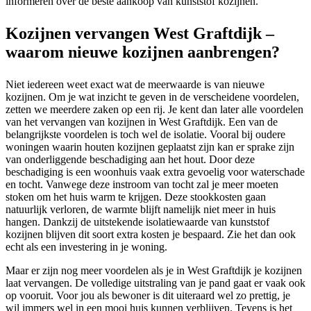
informeren over de beste aankoop van kunststof kozijnen.
Kozijnen vervangen West Graftdijk –
waarom nieuwe kozijnen aanbrengen?
Niet iedereen weet exact wat de meerwaarde is van nieuwe
kozijnen. Om je wat inzicht te geven in de verscheidene voordelen,
zetten we meerdere zaken op een rij. Je kent dan later alle voordelen
van het vervangen van kozijnen in West Graftdijk. Een van de
belangrijkste voordelen is toch wel de isolatie. Vooral bij oudere
woningen waarin houten kozijnen geplaatst zijn kan er sprake zijn
van onderliggende beschadiging aan het hout. Door deze
beschadiging is een woonhuis vaak extra gevoelig voor waterschade
en tocht. Vanwege deze instroom van tocht zal je meer moeten
stoken om het huis warm te krijgen. Deze stookkosten gaan
natuurlijk verloren, de warmte blijft namelijk niet meer in huis
hangen. Dankzij de uitstekende isolatiewaarde van kunststof
kozijnen blijven dit soort extra kosten je bespaard. Zie het dan ook
echt als een investering in je woning.
Maar er zijn nog meer voordelen als je in West Graftdijk je kozijnen
laat vervangen. De volledige uitstraling van je pand gaat er vaak ook
op vooruit. Voor jou als bewoner is dit uiteraard wel zo prettig, je
wil immers wel in een mooi huis kunnen verblijven. Tevens is het