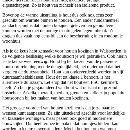
eigenschappen. Zo is hout van zichzelf een isolerend product.
Bovenop de warme uitstraling is hout dus ook nog eens zeer
geschikt om warmte binnen te houden. Een ander fundamenteel
aandachtspunt is dat houten kozijnen geleverd en gemonteerd
kunnen worden met de nodige maatregelen tegen inbraak. Ze
dragen dus vaak nog eens bij aan de bescherming in en rondom je
woonhuis.
Als je de keus hebt gemaakt voor houten kozijnen in Walsoorden, is
de volgende beslissing welke houtsoort je wil gebruiken. Ook hierin
is de keuze weer eeuwig. Houd bij het kiezen van de passende
houtsoort rekening met de deugdelijkheid, het onderhoud dat het
vergt en de duurzaamheid. Hout kan onderverdeeld worden in vijf
duurzaamheidsklassen. Hout dat tot klasse 1 behoort, is het
allermeeste duurzaam. Let erop dat het hout een FSC-keurmerk
heeft. Zo ben je gegarandeerd van hout wat ontstaat uit gezond
bosbeheer. Afzelia, meranti, merbau, grenen en lariks zijn populaire
houtsoorten bij het maken van houten kozijnen.
Het grootste voordeel van houten kozijnen is dat je ze naar je
wensen kunt aanpassen. Ze zijn uitstekend geschikt voor landelijke
en klassieke woningen, maar passen ook goed in modernere
bouwstijlen. Dat heeft ermee te maken dat hout geschilderd kan
worden in iedere gewenste kleur. Mocht het hout om wat voor