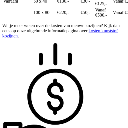
Valraam
50 x 40
€130,-
€30,-
Vanaf €
€125,-
Vanaf
100 x 80
€220,-
€50,-
Vanaf €
€500,-
Wil je meer weten over de kosten van nieuwe kozijnen? Kijk dan
eens op onze uitgebreide informatiepagina over
kosten kunststof
kozijnen
.