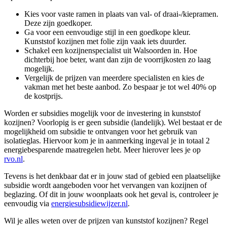
Kies voor vaste ramen in plaats van val- of draai-/kiepramen.
Deze zijn goedkoper.
Ga voor een eenvoudige stijl in een goedkope kleur.
Kunststof kozijnen met folie zijn vaak iets duurder.
Schakel een kozijnenspecialist uit Walsoorden in. Hoe
dichterbij hoe beter, want dan zijn de voorrijkosten zo laag
mogelijk.
Vergelijk de prijzen van meerdere specialisten en kies de
vakman met het beste aanbod. Zo bespaar je tot wel 40% op
de kostprijs.
Worden er subsidies mogelijk voor de investering in kunststof
kozijnen? Voorlopig is er geen subsidie (landelijk). Wel bestaat er de
mogelijkheid om subsidie te ontvangen voor het gebruik van
isolatieglas. Hiervoor kom je in aanmerking ingeval je in totaal 2
energiebesparende maatregelen hebt. Meer hierover lees je op
rvo.nl
.
Tevens is het denkbaar dat er in jouw stad of gebied een plaatselijke
subsidie wordt aangeboden voor het vervangen van kozijnen of
beglazing. Of dit in jouw woonplaats ook het geval is, controleer je
eenvoudig via
energiesubsidiewijzer.nl
.
Wil je alles weten over de prijzen van kunststof kozijnen? Regel