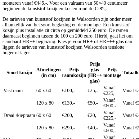
monteren vanaf €445,-. Voor een valraam van 50×40 centimeter
beginnen de kunststof kozijnen kosten rond de €285,-.
De tarieven van kunststof kozijnen in Walsoorden zijn onder meer
afhankelijk van het soort beglazing en de montage. Een kunststof
kozijn plus installatie zit circa op gemiddeld 250 euro. De ramen
daarnaast beginnen tussen de 100 en 200 euro. Hierbij gaat het om
standaard HR++ beglazing. Kies je voor HR+ of HR+++ glas dan
liggen de tarieven van kunststof kozijnen Walsoorden tenslotte
hoger of lager.
Prijs
Afmetingen
Prijs
glas
Prijs
Soort kozijn
Totaalk
(in cm)
raamkozijn
(HR++
montage
glas)
Vanaf
Vast raam
60 x 60
€100,-
€25,-
Vanaf €
€225,-
Vanaf
120 x 80
€130,-
€50,-
Vanaf €
€600,-
Vanaf
Draai-/kiepraam
60 x 60
€200,-
€20,-
Vanaf €
€225,-
Vanaf
120 x 80
€290,-
€40,-
Vanaf €
€600,-
Vanaf