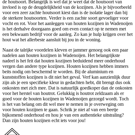
de houtsoort. Belangrijk is wel dat je weet dat de houtsoort van
invloed is op de deugdelijkheid van de kozijnen. Als je bijvoorbeeld
voor een zeer zachte houtsoort kiest dan is de isolatie lager dan bij
de sterkere houtsoorten. Verder is een zachte soort gevoeliger voor
vocht en rot. Voor het aanleggen van houten kozijnen in Wadenoijen
is het derhalve doorgaans goed om even contact op te nemen met
een bekwaam bedrijf voor de aanleg. Zo kan je hulp krijgen over het
hout wat het allerbeste aansluit bij jou in de woning.
Naast de talrijke voordelen kleven er jammer genoeg ook een paar
nadelen aan houten kozijnen in Wadenoijen. Het belangrijkste
nadeel is het feit dat houten kozijnen beduidend meer onderhoud
vergen dan andere type kozijnen. Houten kozijnen hebben immers
beits nodig om beschermd te worden. Bij de aluminium en
kunststoffen kozijnen is dit niet het geval. Verf kan aanzienlijk duur
zijn als je een specifieke kleur in gedachten hebt, dit brengt dus ook
onkosten met zich mee. Dat is natuurlijk goedkoper dan de onkosten
voor het herstel van houtrot. Gelukkig is houtrot zeldzaam als er
goed voor de houten kozijnen in Wadenoijen gezorgd wordt. Toch
is het van belang om dit wel mee te nemen in je overweging om
voor houten kozijnen te gaan. Schrik je niet af van een beetje
bijkomend onderhoud en hou je van een authentieke uitstraling?
Dan zijn houten kozijnen echt iets voor jou!