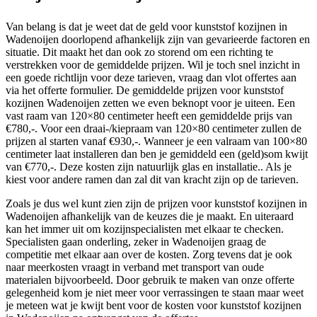
Van belang is dat je weet dat de geld voor kunststof kozijnen in
Wadenoijen doorlopend afhankelijk zijn van gevarieerde factoren en
situatie. Dit maakt het dan ook zo storend om een richting te
verstrekken voor de gemiddelde prijzen. Wil je toch snel inzicht in
een goede richtlijn voor deze tarieven, vraag dan vlot offertes aan
via het offerte formulier. De gemiddelde prijzen voor kunststof
kozijnen Wadenoijen zetten we even beknopt voor je uiteen. Een
vast raam van 120×80 centimeter heeft een gemiddelde prijs van
€780,-. Voor een draai-/kiepraam van 120×80 centimeter zullen de
prijzen al starten vanaf €930,-. Wanneer je een valraam van 100×80
centimeter laat installeren dan ben je gemiddeld een (geld)som kwijt
van €770,-. Deze kosten zijn natuurlijk glas en installatie.. Als je
kiest voor andere ramen dan zal dit van kracht zijn op de tarieven.
Zoals je dus wel kunt zien zijn de prijzen voor kunststof kozijnen in
Wadenoijen afhankelijk van de keuzes die je maakt. En uiteraard
kan het immer uit om kozijnspecialisten met elkaar te checken.
Specialisten gaan onderling, zeker in Wadenoijen graag de
competitie met elkaar aan over de kosten. Zorg tevens dat je ook
naar meerkosten vraagt in verband met transport van oude
materialen bijvoorbeeld. Door gebruik te maken van onze offerte
gelegenheid kom je niet meer voor verrassingen te staan maar weet
je meteen wat je kwijt bent voor de kosten voor kunststof kozijnen