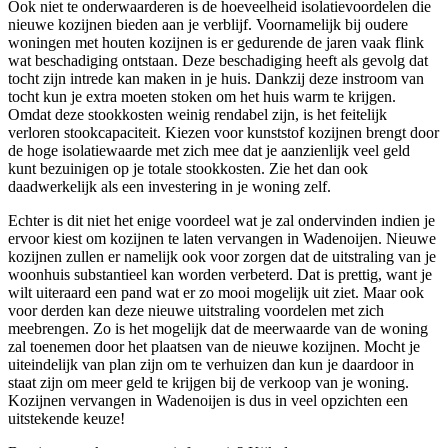
Ook niet te onderwaarderen is de hoeveelheid isolatievoordelen die
nieuwe kozijnen bieden aan je verblijf. Voornamelijk bij oudere
woningen met houten kozijnen is er gedurende de jaren vaak flink
wat beschadiging ontstaan. Deze beschadiging heeft als gevolg dat
tocht zijn intrede kan maken in je huis. Dankzij deze instroom van
tocht kun je extra moeten stoken om het huis warm te krijgen.
Omdat deze stookkosten weinig rendabel zijn, is het feitelijk
verloren stookcapaciteit. Kiezen voor kunststof kozijnen brengt door
de hoge isolatiewaarde met zich mee dat je aanzienlijk veel geld
kunt bezuinigen op je totale stookkosten. Zie het dan ook
daadwerkelijk als een investering in je woning zelf.
Echter is dit niet het enige voordeel wat je zal ondervinden indien je
ervoor kiest om kozijnen te laten vervangen in Wadenoijen. Nieuwe
kozijnen zullen er namelijk ook voor zorgen dat de uitstraling van je
woonhuis substantieel kan worden verbeterd. Dat is prettig, want je
wilt uiteraard een pand wat er zo mooi mogelijk uit ziet. Maar ook
voor derden kan deze nieuwe uitstraling voordelen met zich
meebrengen. Zo is het mogelijk dat de meerwaarde van de woning
zal toenemen door het plaatsen van de nieuwe kozijnen. Mocht je
uiteindelijk van plan zijn om te verhuizen dan kun je daardoor in
staat zijn om meer geld te krijgen bij de verkoop van je woning.
Kozijnen vervangen in Wadenoijen is dus in veel opzichten een
uitstekende keuze!