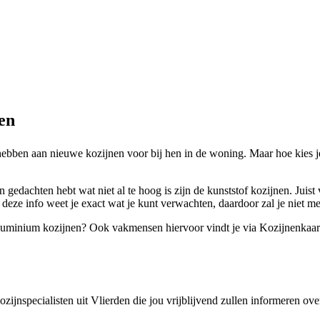
ren
bben aan nieuwe kozijnen voor bij hen in de woning. Maar hoe kies je de
 gedachten hebt wat niet al te hoog is zijn de kunststof kozijnen. Juis
deze info weet je exact wat je kunt verwachten, daardoor zal je niet m
f aluminium kozijnen? Ook vakmensen hiervoor vindt je via Kozijnenkaart
kozijnspecialisten uit Vlierden die jou vrijblijvend zullen informeren o