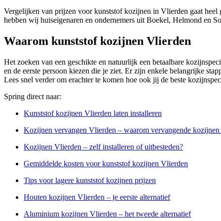
Vergelijken van prijzen voor kunststof kozijnen in Vlierden gaat heel
hebben wij huiseigenaren en ondernemers uit Boekel, Helmond en Som
Waarom kunststof kozijnen Vlierden
Het zoeken van een geschikte en natuurlijk een betaalbare kozijnspecial
en de eerste persoon kiezen die je ziet. Er zijn enkele belangrijke stap
Lees snel verder om erachter te komen hoe ook jij de beste kozijnspeci
Spring direct naar:
Kunststof kozijnen Vlierden laten installeren
Kozijnen vervangen Vlierden – waarom vervangende kozijnen i
Kozijnen Vlierden – zelf installeren of uitbesteden?
Gemiddelde kosten voor kunststof kozijnen Vlierden
Tips voor lagere kunststof kozijnen prijzen
Houten kozijnen Vlierden – je eerste alternatief
Aluminium kozijnen Vlierden – het tweede alternatief