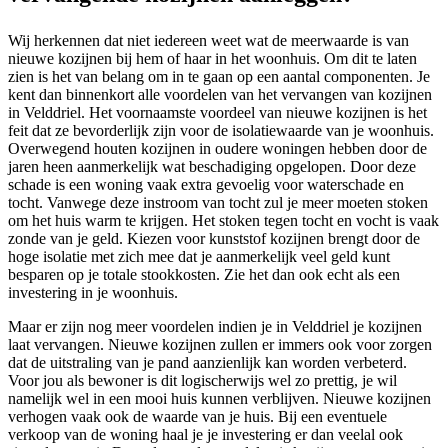
Wij herkennen dat niet iedereen weet wat de meerwaarde is van
nieuwe kozijnen bij hem of haar in het woonhuis. Om dit te laten
zien is het van belang om in te gaan op een aantal componenten. Je
kent dan binnenkort alle voordelen van het vervangen van kozijnen
in Velddriel. Het voornaamste voordeel van nieuwe kozijnen is het
feit dat ze bevorderlijk zijn voor de isolatiewaarde van je woonhuis.
Overwegend houten kozijnen in oudere woningen hebben door de
jaren heen aanmerkelijk wat beschadiging opgelopen. Door deze
schade is een woning vaak extra gevoelig voor waterschade en
tocht. Vanwege deze instroom van tocht zul je meer moeten stoken
om het huis warm te krijgen. Het stoken tegen tocht en vocht is vaak
zonde van je geld. Kiezen voor kunststof kozijnen brengt door de
hoge isolatie met zich mee dat je aanmerkelijk veel geld kunt
besparen op je totale stookkosten. Zie het dan ook echt als een
investering in je woonhuis.
Maar er zijn nog meer voordelen indien je in Velddriel je kozijnen
laat vervangen. Nieuwe kozijnen zullen er immers ook voor zorgen
dat de uitstraling van je pand aanzienlijk kan worden verbeterd.
Voor jou als bewoner is dit logischerwijs wel zo prettig, je wil
namelijk wel in een mooi huis kunnen verblijven. Nieuwe kozijnen
verhogen vaak ook de waarde van je huis. Bij een eventuele
verkoop van de woning haal je je investering er dan veelal ook