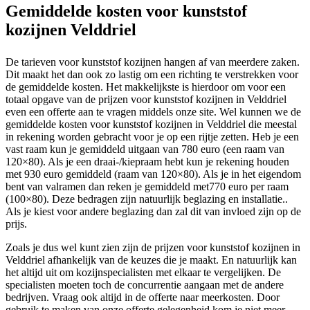
Gemiddelde kosten voor kunststof
kozijnen Velddriel
De tarieven voor kunststof kozijnen hangen af van meerdere zaken.
Dit maakt het dan ook zo lastig om een richting te verstrekken voor
de gemiddelde kosten. Het makkelijkste is hierdoor om voor een
totaal opgave van de prijzen voor kunststof kozijnen in Velddriel
even een offerte aan te vragen middels onze site. Wel kunnen we de
gemiddelde kosten voor kunststof kozijnen in Velddriel die meestal
in rekening worden gebracht voor je op een rijtje zetten. Heb je een
vast raam kun je gemiddeld uitgaan van 780 euro (een raam van
120×80). Als je een draai-/kiepraam hebt kun je rekening houden
met 930 euro gemiddeld (raam van 120×80). Als je in het eigendom
bent van valramen dan reken je gemiddeld met770 euro per raam
(100×80). Deze bedragen zijn natuurlijk beglazing en installatie..
Als je kiest voor andere beglazing dan zal dit van invloed zijn op de
prijs.
Zoals je dus wel kunt zien zijn de prijzen voor kunststof kozijnen in
Velddriel afhankelijk van de keuzes die je maakt. En natuurlijk kan
het altijd uit om kozijnspecialisten met elkaar te vergelijken. De
specialisten moeten toch de concurrentie aangaan met de andere
bedrijven. Vraag ook altijd in de offerte naar meerkosten. Door
gebruik te maken van onze offerte gelegenheid kom je niet meer