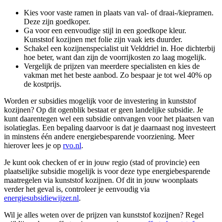
Kies voor vaste ramen in plaats van val- of draai-/kiepramen.
Deze zijn goedkoper.
Ga voor een eenvoudige stijl in een goedkope kleur.
Kunststof kozijnen met folie zijn vaak iets duurder.
Schakel een kozijnenspecialist uit Velddriel in. Hoe dichterbij
hoe beter, want dan zijn de voorrijkosten zo laag mogelijk.
Vergelijk de prijzen van meerdere specialisten en kies de
vakman met het beste aanbod. Zo bespaar je tot wel 40% op
de kostprijs.
Worden er subsidies mogelijk voor de investering in kunststof
kozijnen? Op dit ogenblik bestaat er geen landelijke subsidie. Je
kunt daarentegen wel een subsidie ontvangen voor het plaatsen van
isolatieglas. Een bepaling daarvoor is dat je daarnaast nog investeert
in minstens één andere energiebesparende voorziening. Meer
hierover lees je op
rvo.nl
.
Je kunt ook checken of er in jouw regio (stad of provincie) een
plaatselijke subsidie mogelijk is voor deze type energiebesparende
maatregelen via kunststof kozijnen. Of dit in jouw woonplaats
verder het geval is, controleer je eenvoudig via
energiesubsidiewijzer.nl
.
Wil je alles weten over de prijzen van kunststof kozijnen? Regel