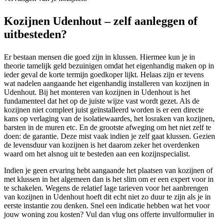
Kozijnen Udenhout – zelf aanleggen of
uitbesteden?
Er bestaan mensen die goed zijn in klussen. Hiermee kun je in
theorie tamelijk geld bezuinigen omdat het eigenhandig maken op in
ieder geval de korte termijn goedkoper lijkt. Helaas zijn er tevens
wat nadelen aangaande het eigenhandig installeren van kozijnen in
Udenhout. Bij het monteren van kozijnen in Udenhout is het
fundamenteel dat het op de juiste wijze vast wordt gezet. Als de
kozijnen niet compleet juist geïnstalleerd worden is er een directe
kans op verlaging van de isolatiewaardes, het losraken van kozijnen,
barsten in de muren etc. En de grootste afweging om het niet zelf te
doen: de garantie. Deze mist vaak indien je zelf gaat klussen. Gezien
de levensduur van kozijnen is het daarom zeker het overdenken
waard om het alsnog uit te besteden aan een kozijnspecialist.
Indien je geen ervaring hebt aangaande het plaatsen van kozijnen of
met klussen in het algemeen dan is het slim om er een expert voor in
te schakelen. Wegens de relatief lage tarieven voor het aanbrengen
van kozijnen in Udenhout hoeft dit echt niet zo duur te zijn als je in
eerste instantie zou denken. Snel een indicatie hebben wat het voor
jouw woning zou kosten? Vul dan vlug ons offerte invulformulier in