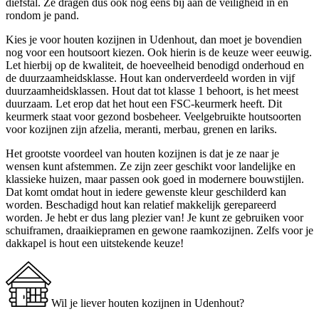
diefstal. Ze dragen dus ook nog eens bij aan de veiligheid in en
rondom je pand.
Kies je voor houten kozijnen in Udenhout, dan moet je bovendien
nog voor een houtsoort kiezen. Ook hierin is de keuze weer eeuwig.
Let hierbij op de kwaliteit, de hoeveelheid benodigd onderhoud en
de duurzaamheidsklasse. Hout kan onderverdeeld worden in vijf
duurzaamheidsklassen. Hout dat tot klasse 1 behoort, is het meest
duurzaam. Let erop dat het hout een FSC-keurmerk heeft. Dit
keurmerk staat voor gezond bosbeheer. Veelgebruikte houtsoorten
voor kozijnen zijn afzelia, meranti, merbau, grenen en lariks.
Het grootste voordeel van houten kozijnen is dat je ze naar je
wensen kunt afstemmen. Ze zijn zeer geschikt voor landelijke en
klassieke huizen, maar passen ook goed in modernere bouwstijlen.
Dat komt omdat hout in iedere gewenste kleur geschilderd kan
worden. Beschadigd hout kan relatief makkelijk gerepareerd
worden. Je hebt er dus lang plezier van! Je kunt ze gebruiken voor
schuiframen, draaikiepramen en gewone raamkozijnen. Zelfs voor je
dakkapel is hout een uitstekende keuze!
Wil je liever houten kozijnen in Udenhout?