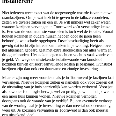
installeren?
Niet iedereen weet exact wat de toegevoegde waarde is van nieuwe
raamkozijnen. Om je wat inzicht te geven in de talloze voordelen,
zetten we diverse zaken op een rij. Je wilt immers wel zeker weten
waarom kozijnen vervangen in Toornwerd zo’n verstandige keuze
is. Een van de voornaamste voordelen is toch wel de isolatie. Vooral
houten kozijnen in oudere huizen hebben door de jaren heen
behoorlijk wat schade opgelopen. Deze beschadiging heeft als
gevolg dat tocht zijn intrede kan maken in je woning. Hetgeen over
het algemeen gepaard gaat met extra stookkosten om alles warm en
droog te houden. Het stoken tegen tocht en vocht is vaak zonde van
je geld. Vanwege de uitstekende isolatiewaarde van kunststof
kozijnen blijven dit soort aanvullende kosten je bespaard. Kunststof
kozijnen zijn dan ook een duurzame en zinnige investering.
Maar er zijn nog meer voordelen als je in Toornwerd je kozijnen laat
vervangen. Nieuwe kozijnen zullen er namelijk ook voor zorgen dat
de uitstraling van je huis aanzienlijk kan worden verbeterd. Voor jou
als bewoner is dit logischerwijs wel zo prettig, je wil namelijk wel in
een mooi huis kunnen wonen. Nieuwe kozijnen verhogen
doorgaans ook de waarde van je verblijf. Bij een eventuele verkoop
van de woning haal je je investering er dan meestal ook eenvoudig
weer uit. Je kozijnen vervangen in Toornwerd is dan ook meestal
een uitstekend idee!