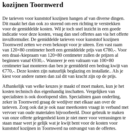
kozijnen Toornwerd
De tarieven voor kunststof kozijnen hangen af van diverse dingen.
Dit maakt het dan ook zo storend om een richting te verstrekken
voor de gemiddelde kosten. Wil je toch snel inzicht in een goede
indicatie voor deze kosten, vraag dan snel offertes aan via het offerte
invulformulier. De gemiddelde tarieven voor kunststof kozijnen
Toornwerd zetten we even beknopt voor je uiteen. Een vast raam
van 120×80 centimeter heeft een gemiddelde prijs van €780,-. Voor
een draai-/kiepraam van 120×80 centimeter zullen de prijzen al
beginnen vanaf €930,-. Wanneer je een valraam van 100×80
centimeter laat monteren dan ben je gemiddeld een bedrag kwijt van
€770,-. Deze kosten zijn natuurlijk beglazing en installatie.. Als je
kiest voor andere ramen dan zal dit van kracht zijn op de prijs.
Afhankelijk van welke keuzes je maakt of moet maken, kun je het
kosten technisch dus eigenhandig inschatten. Vergelijken van
specialisten is ook doorlopend slim. Specialisten gaan onderling,
zeker in Toornwerd graag de wedijver met elkaar aan over de
tarieven. Zorg ook dat je ook naar meerkosten vraagt in verband met
vervoer van oude materialen bijvoorbeeld. Door gebruik te maken
van onze offerte gelegenheid kom je niet meer voor verrassingen te
staan maar weet je gelijk wat je kwijt bent voor de kosten voor
kunststof kozijnen in Toornwerd na ontvangst van de offertes.