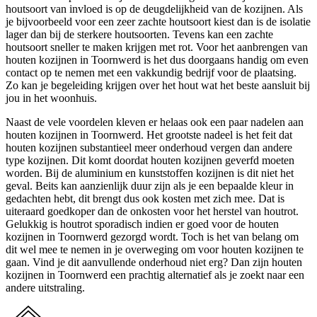
houtsoort van invloed is op de deugdelijkheid van de kozijnen. Als
je bijvoorbeeld voor een zeer zachte houtsoort kiest dan is de isolatie
lager dan bij de sterkere houtsoorten. Tevens kan een zachte
houtsoort sneller te maken krijgen met rot. Voor het aanbrengen van
houten kozijnen in Toornwerd is het dus doorgaans handig om even
contact op te nemen met een vakkundig bedrijf voor de plaatsing.
Zo kan je begeleiding krijgen over het hout wat het beste aansluit bij
jou in het woonhuis.
Naast de vele voordelen kleven er helaas ook een paar nadelen aan
houten kozijnen in Toornwerd. Het grootste nadeel is het feit dat
houten kozijnen substantieel meer onderhoud vergen dan andere
type kozijnen. Dit komt doordat houten kozijnen geverfd moeten
worden. Bij de aluminium en kunststoffen kozijnen is dit niet het
geval. Beits kan aanzienlijk duur zijn als je een bepaalde kleur in
gedachten hebt, dit brengt dus ook kosten met zich mee. Dat is
uiteraard goedkoper dan de onkosten voor het herstel van houtrot.
Gelukkig is houtrot sporadisch indien er goed voor de houten
kozijnen in Toornwerd gezorgd wordt. Toch is het van belang om
dit wel mee te nemen in je overweging om voor houten kozijnen te
gaan. Vind je dit aanvullende onderhoud niet erg? Dan zijn houten
kozijnen in Toornwerd een prachtig alternatief als je zoekt naar een
andere uitstraling.