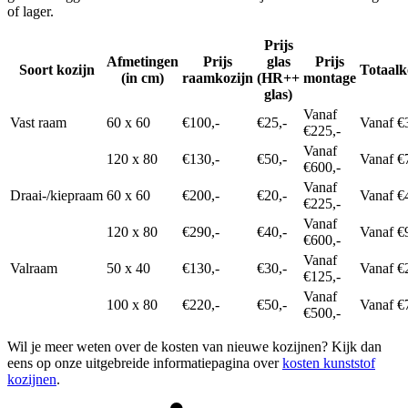
of lager.
Prijs
Afmetingen
Prijs
glas
Prijs
Soort kozijn
Totaalk
(in cm)
raamkozijn
(HR++
montage
glas)
Vanaf
Vast raam
60 x 60
€100,-
€25,-
Vanaf €
€225,-
Vanaf
120 x 80
€130,-
€50,-
Vanaf €
€600,-
Vanaf
Draai-/kiepraam
60 x 60
€200,-
€20,-
Vanaf €
€225,-
Vanaf
120 x 80
€290,-
€40,-
Vanaf €
€600,-
Vanaf
Valraam
50 x 40
€130,-
€30,-
Vanaf €
€125,-
Vanaf
100 x 80
€220,-
€50,-
Vanaf €
€500,-
Wil je meer weten over de kosten van nieuwe kozijnen? Kijk dan
eens op onze uitgebreide informatiepagina over
kosten kunststof
kozijnen
.