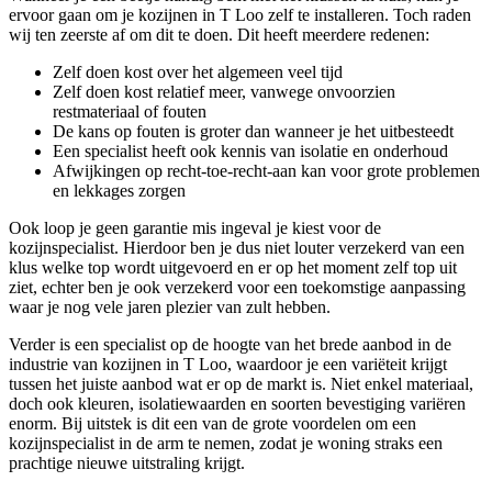
ervoor gaan om je kozijnen in T Loo zelf te installeren. Toch raden
wij ten zeerste af om dit te doen. Dit heeft meerdere redenen:
Zelf doen kost over het algemeen veel tijd
Zelf doen kost relatief meer, vanwege onvoorzien
restmateriaal of fouten
De kans op fouten is groter dan wanneer je het uitbesteedt
Een specialist heeft ook kennis van isolatie en onderhoud
Afwijkingen op recht-toe-recht-aan kan voor grote problemen
en lekkages zorgen
Ook loop je geen garantie mis ingeval je kiest voor de
kozijnspecialist. Hierdoor ben je dus niet louter verzekerd van een
klus welke top wordt uitgevoerd en er op het moment zelf top uit
ziet, echter ben je ook verzekerd voor een toekomstige aanpassing
waar je nog vele jaren plezier van zult hebben.
Verder is een specialist op de hoogte van het brede aanbod in de
industrie van kozijnen in T Loo, waardoor je een variëteit krijgt
tussen het juiste aanbod wat er op de markt is. Niet enkel materiaal,
doch ook kleuren, isolatiewaarden en soorten bevestiging variëren
enorm. Bij uitstek is dit een van de grote voordelen om een
kozijnspecialist in de arm te nemen, zodat je woning straks een
prachtige nieuwe uitstraling krijgt.