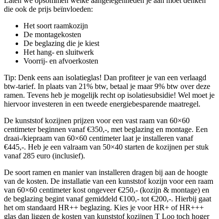
Laten we opsommen welke aangelegenheden je aan moet denken
die ook de prijs beïnvloeden:
Het soort raamkozijn
De montagekosten
De beglazing die je kiest
Het hang- en sluitwerk
Voorrij- en afvoerkosten
Tip: Denk eens aan isolatieglas! Dan profiteer je van een verlaagd
btw-tarief. In plaats van 21% btw, betaal je maar 9% btw over deze
ramen. Tevens heb je mogelijk recht op isolatiesubsidie! Wel moet je
hiervoor investeren in een tweede energiebesparende maatregel.
De kunststof kozijnen prijzen voor een vast raam van 60×60
centimeter beginnen vanaf €350,-, met beglazing en montage. Een
draai-/kiepraam van 60×60 centimeter laat je installeren vanaf
€445,-. Heb je een valraam van 50×40 starten de kozijnen per stuk
vanaf 285 euro (inclusief).
De soort ramen en manier van installeren dragen bij aan de hoogte
van de kosten. De installatie van een kunststof kozijn voor een raam
van 60×60 centimeter kost ongeveer €250,- (kozijn & montage) en
de beglazing begint vanaf gemiddeld €100,- tot €200,-. Hierbij gaat
het om standaard HR++ beglazing. Kies je voor HR+ of HR+++
glas dan liggen de kosten van kunststof kozijnen T Loo toch hoger