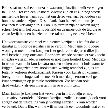
Er bestaat meestal een oorzaak waarom je kozijnen wilt vervangen
in T Loo. Het kan een kostbare kwestie zijn en er zijn nog steeds
mensen die liever gaan voor het om de zo veel jaar behouden van
hun bestaande kozijnen. Desondanks kan het zeker uit om je
kozijnen te vervangen in T Loo. Op termijn zijn de kosten lager,
scheelt het je in het onderhoudsgeld en daarmee ook de tijd die je
eraan kwijt bent en het ziet er meestal ook nog eens veel beter uit.
Het voornaamste voordeel van nieuwe kozijnen is het feit dat ze
gunstig zijn voor de isolatie van je verblijf. Met name bij oudere
woningen met houten kozijnen is er gedurende de jaren dikwijls
veel beschadiging ontstaan. Door deze schade ontstaat er vaak tocht
en extra waterschade, waardoor er nog meer houtrot komt. Met deze
instroom van tocht kun je extra moeten stoken om het huis warm te
krijgen. Aangezien deze stookkosten weinig rendabel zijn, is het
feitelijk verloren stookcapaciteit. Kiezen voor kunststof kozijnen
brengt door de hoge isolatie met zich mee dat je enorm veel geld
kunt bezuinigen op je totale stookkosten. Zie het dan ook
daadwerkelijk als een investering in je woning zelf.
Maar indien je kozijnen laat vervangen in T Loo zijn er nog
alternatieve voordelen. Nieuwe kozijnen zullen er namelijk ook voor
zorgen dat de uitstraling van je woning aanzienlijk kan worden
verbeterd. Dat is fijn, want je wilt natuurlijk een woonhuis wat er zo