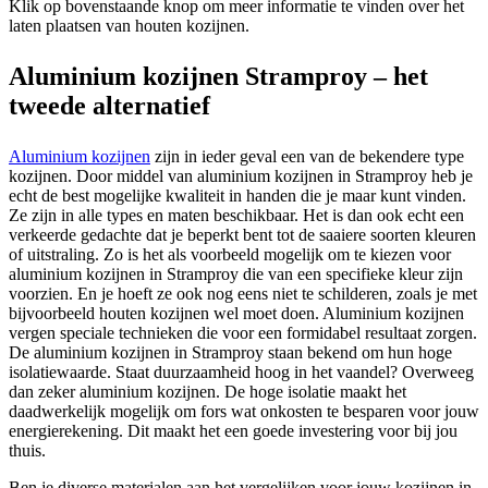
Klik op bovenstaande knop om meer informatie te vinden over het
laten plaatsen van houten kozijnen.
Aluminium kozijnen Stramproy – het
tweede alternatief
Aluminium kozijnen
zijn in ieder geval een van de bekendere type
kozijnen. Door middel van aluminium kozijnen in Stramproy heb je
echt de best mogelijke kwaliteit in handen die je maar kunt vinden.
Ze zijn in alle types en maten beschikbaar. Het is dan ook echt een
verkeerde gedachte dat je beperkt bent tot de saaiere soorten kleuren
of uitstraling. Zo is het als voorbeeld mogelijk om te kiezen voor
aluminium kozijnen in Stramproy die van een specifieke kleur zijn
voorzien. En je hoeft ze ook nog eens niet te schilderen, zoals je met
bijvoorbeeld houten kozijnen wel moet doen. Aluminium kozijnen
vergen speciale technieken die voor een formidabel resultaat zorgen.
De aluminium kozijnen in Stramproy staan bekend om hun hoge
isolatiewaarde. Staat duurzaamheid hoog in het vaandel? Overweeg
dan zeker aluminium kozijnen. De hoge isolatie maakt het
daadwerkelijk mogelijk om fors wat onkosten te besparen voor jouw
energierekening. Dit maakt het een goede investering voor bij jou
thuis.
Ben je diverse materialen aan het vergelijken voor jouw kozijnen in