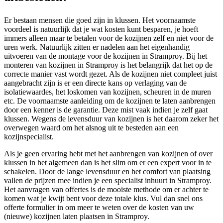
Er bestaan mensen die goed zijn in klussen. Het voornaamste
voordeel is natuurlijk dat je wat kosten kunt besparen, je hoeft
immers alleen maar te betalen voor de kozijnen zelf en niet voor de
uren werk. Natuurlijk zitten er nadelen aan het eigenhandig
uitvoeren van de montage voor de kozijnen in Stramproy. Bij het
monteren van kozijnen in Stramproy is het belangrijk dat het op de
correcte manier vast wordt gezet. Als de kozijnen niet compleet juist
aangebracht zijn is er een directe kans op verlaging van de
isolatiewaardes, het loskomen van kozijnen, scheuren in de muren
etc. De voornaamste aanleiding om de kozijnen te laten aanbrengen
door een kenner is de garantie. Deze mist vaak indien je zelf gaat
klussen. Wegens de levensduur van kozijnen is het daarom zeker het
overwegen waard om het alsnog uit te besteden aan een
kozijnspecialist.
Als je geen ervaring hebt met het aanbrengen van kozijnen of over
klussen in het algemeen dan is het slim om er een expert voor in te
schakelen. Door de lange levensduur en het comfort van plaatsing
vallen de prijzen mee indien je een specialist inhuurt in Stramproy.
Het aanvragen van offertes is de mooiste methode om er achter te
komen wat je kwijt bent voor deze totale klus. Vul dan snel ons
offerte formulier in om meer te weten over de kosten van uw
(nieuwe) kozijnen laten plaatsen in Stramproy.