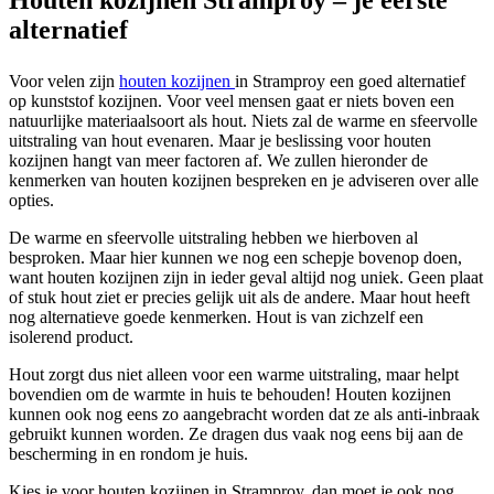
alternatief
Voor velen zijn
houten kozijnen
in Stramproy een goed alternatief
op kunststof kozijnen. Voor veel mensen gaat er niets boven een
natuurlijke materiaalsoort als hout. Niets zal de warme en sfeervolle
uitstraling van hout evenaren. Maar je beslissing voor houten
kozijnen hangt van meer factoren af. We zullen hieronder de
kenmerken van houten kozijnen bespreken en je adviseren over alle
opties.
De warme en sfeervolle uitstraling hebben we hierboven al
besproken. Maar hier kunnen we nog een schepje bovenop doen,
want houten kozijnen zijn in ieder geval altijd nog uniek. Geen plaat
of stuk hout ziet er precies gelijk uit als de andere. Maar hout heeft
nog alternatieve goede kenmerken. Hout is van zichzelf een
isolerend product.
Hout zorgt dus niet alleen voor een warme uitstraling, maar helpt
bovendien om de warmte in huis te behouden! Houten kozijnen
kunnen ook nog eens zo aangebracht worden dat ze als anti-inbraak
gebruikt kunnen worden. Ze dragen dus vaak nog eens bij aan de
bescherming in en rondom je huis.
Kies je voor houten kozijnen in Stramproy, dan moet je ook nog