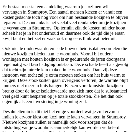
Er bestaat meestal een aanleiding waarom je kozijnen wilt
vervangen in Stramproy. Een aantal mensen kiezen er vanuit een
kostengedachte toch nog voor om hun bestaande kozijnen te blijven
repareren. Desondanks is het veelal veel rendabeler om je kozijnen
te vervangen in Stramproy. Op termijn zijn de kosten minder hoog,
scheelt het je in het onderhoud en daarmee ook de tijd die je eraan
kwijt bent en het ziet er vaak ook nog eens flink wat beter uit.
Ook niet te onderwaarderen is de hoeveelheid isolatievoordelen die
nieuwe kozijnen bieden aan je woonhuis. Vooral bij oudere
woningen met houten kozijnen is er gedurende de jaren doorgaans
regelmatig wat beschadiging ontstaan. Deze schade heeft als gevolg
dat tocht zijn intrede kan maken in je woonhuis. Dankzij deze
instroom van tocht zal je extra moeten stoken om het huis warm te
krijgen. Deze stookkosten gaan overigens verloren, de warmte blijft
immers niet meer in huis hangen. Kiezen voor kunststof kozijnen
brengt door de hoge isolatiewaarde met zich mee dat je substantieel
veel geld kunt besparen op je totale stookkosten. Zie het dan ook
eigenlijk als een investering in je woning zelf.
Desalniettemin is dit niet het enige voordeel wat je zult ervaren
indien je ervoor kiest om kozijnen te laten vervangen in Stramproy.
Nieuwe kozijnen zullen er namelijk ook voor zorgen dat de
uitstraling van je woonhuis aanmerkelijk kan worden verbeterd.