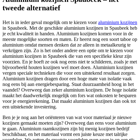
tweede alternatief
Het is in ieder geval mogelijk om te kiezen voor
aluminium kozijnen
in Spaubeek. Met de geschikte aluminium kozijnen in Spaubeek heb
je echt kwaliteit in handen. Aluminium kozijnen komen voor in de
meeste mogelijke soorten en maten. Er heerst nog een soort taboe op
aluminium omdat mensen denken dat ze alleen in metaalkeurig te
verkrijgen zijn. Zo is het onder andere een optie om te kiezen voor
aluminium kozijnen in Spaubeek die van een specifieke kleur zijn
voorzien. En je hoeft ze ook nog eens niet te schilderen, zoals je met
bijvoorbeeld houten kozijnen wel moet doen. Aluminium kozijnen
vergen speciale technieken die voor een uitstekend resultaat zorgen.
Aluminium kozijnen dragen door een hoge mate van isolatie vaak
nog eens bij aan energiebesparing. Staat duurzaamheid hoog in het
vaandel? Overweeg dan zeker aluminium kozijnen. De hoge isolatie
maakt het daadwerkelijk mogelijk om fors wat onkosten te besparen
voor je energierekening. Dat maakt aluminium kozijnen dan ook tot
een uitstekende investering.
Ben je je nog aan het oriënteren van wat voor materiaal je nieuwe
kozijnen gemaakt moeten zijn? Overweeg dan eens voor aluminium
te gaan. Aluminium raamkozijnen zijn bij menig kozijnen bedrijf
beschikbaar, en het materiaal vormt een juiste keuze met talrijke
voordelen. We zetten de grootste voordelen even voor je op een rij: