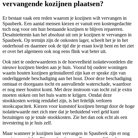
vervangende kozijnen plaatsen?
Er bestaat vaak een reden waarom je kozijnen wilt vervangen in
Spaubeek. Een aantal mensen kiezen er vanuit een kostengedachte
toch nog voor om hun bestaande kozijnen te blijven repareren.
Desalniettemin kan het absoluut uit om je kozijnen te vervangen in
Spaubeek. Op termijn zijn de onkosten lager, scheelt het je in het
onderhoud en daarmee ook de tijd die je eraan kwijt bent en het ziet
er over het algemeen ook nog eens flink wat beter uit.
Ook niet te onderwaarderen is de hoeveelheid isolatievoordelen die
nieuwe kozijnen bieden aan je huis. Vooral bij oudere woningen
waarin houten kozijnen geïnstalleerd zijn kan er sprake zijn van
onderliggende beschadiging aan het hout. Door deze beschadiging
ontstaat er doorgaans tocht en aanvullende waterschade, waardoor
er nog meer houtrot komt. Met deze instroom van tocht zul je extra
moeten stoken om het huis warm te krijgen. Omdat deze
stookkosten weinig rendabel zijn, is het feitelijk verloren
stookcapaciteit. Kiezen voor kunststof kozijnen brengt door de hoge
isolatiewaarde met zich mee dat je beduidend veel geld kunt
bezuinigen op je totale stookkosten. Zie het dan ook echt als een
investering in je huis zelf.
Maar wanneer je kozijnen laat vervangen in Spaubeek zijn er nog