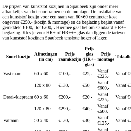
De prijzen van kunststof kozijnen in Spaubeek zijn onder meer
afhankelijk van het soort ramen en de montage. De installatie van
een kunststof kozijn voor een raam van 60×60 centimeter kost
ongeveer €250,- (kozijn & montage) en de beglazing begint vanaf
gemiddeld €100,- tot €200,-. Hiermee gaat het om standaard HR++
beglazing. Kies je voor HR+ of HR+++ glas dan liggen de tarieven
van kunststof kozijnen Spaubeek tenslotte hoger of lager.
Prijs
Afmetingen
Prijs
glas
Prijs
Soort kozijn
Totaalk
(in cm)
raamkozijn
(HR++
montage
glas)
Vanaf
Vast raam
60 x 60
€100,-
€25,-
Vanaf €
€225,-
Vanaf
120 x 80
€130,-
€50,-
Vanaf €
€600,-
Vanaf
Draai-/kiepraam
60 x 60
€200,-
€20,-
Vanaf €
€225,-
Vanaf
120 x 80
€290,-
€40,-
Vanaf €
€600,-
Vanaf
Valraam
50 x 40
€130,-
€30,-
Vanaf €
€125,-
Vanaf