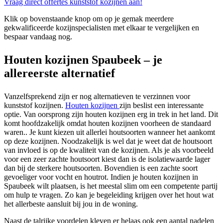
Vraag direct offertes kunststof kozijnen aan!
Klik op bovenstaande knop om op je gemak meerdere
gekwalificeerde kozijnspecialisten met elkaar te vergelijken en
bespaar vandaag nog.
Houten kozijnen Spaubeek – je
allereerste alternatief
Vanzelfsprekend zijn er nog alternatieven te verzinnen voor
kunststof kozijnen.
Houten kozijnen
zijn beslist een interessante
optie. Van oorsprong zijn houten kozijnen erg in trek in het land. Dit
komt hoofdzakelijk omdat houten kozijnen voorheen de standaard
waren.. Je kunt kiezen uit allerlei houtsoorten wanneer het aankomt
op deze kozijnen. Noodzakelijk is wel dat je weet dat de houtsoort
van invloed is op de kwaliteit van de kozijnen. Als je als voorbeeld
voor een zeer zachte houtsoort kiest dan is de isolatiewaarde lager
dan bij de sterkere houtsoorten. Bovendien is een zachte soort
gevoeliger voor vocht en houtrot. Indien je houten kozijnen in
Spaubeek wilt plaatsen, is het meestal slim om een competente partij
om hulp te vragen. Zo kan je begeleiding krijgen over het hout wat
het allerbeste aansluit bij jou in de woning.
Naast de talrijke voordelen kleven er helaas ook een aantal nadelen