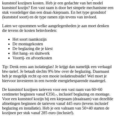
kunststof kozijnen kosten. Heb je een gedachte van het model
kunststof kozijn? Een vast raam is door het simpele mechanisme een
stuk voordeliger dan een draai-/kiepraam. En het type grondstof
(kunststof soort) en de type ramen zijn tevens van invloed.
Laten we opsommen welke aangelegenheden je aan moet denken
die tevens de kosten beïnvloeden:
Het soort raamkozijn
De montagekosten
De beglazing die je kiest
Het hang- en sluitwerk
Voorrij- en afvoerkosten
Tip: Denk eens aan isolatieglas! Je krijgt dan namelijk een verlaagd
btw-tarief. Je betaalt slechts 9% btw over de beglazing. Daarnaast
heb je mogelijk recht op een mooie isolatiesubsidie! Wel moet je
hiervoor investeren in een tweede energiebesparende maatregel.
De kunststof kozijnen tarieven voor een vast raam van 60×60
centimeter beginnen vanaf €350,-, inclusief beglazing en montage.
Voor een kunststof kozijn bij een kiepraam (draairaam) van dezelfde
afmetingen beginnen de tarieven vanaf 445 euro (tevens inclusief
beglazing en installatie). Heb je een valraam van 50×40 starten de
kozijnen per stuk vanaf 285 euro (inclusief).