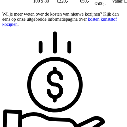
100 x 80
€220,-
€50,-
Vanaf €
€500,-
Wil je meer weten over de kosten van nieuwe kozijnen? Kijk dan
eens op onze uitgebreide informatiepagina over
kosten kunststof
kozijnen
.