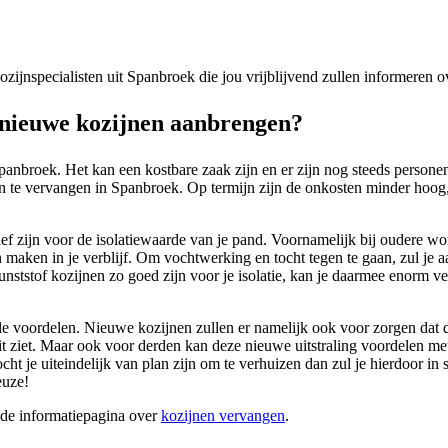
 kozijnspecialisten uit Spanbroek die jou vrijblijvend zullen informeren
nieuwe kozijnen aanbrengen?
panbroek. Het kan een kostbare zaak zijn en er zijn nog steeds person
n te vervangen in Spanbroek. Op termijn zijn de onkosten minder hoog, 
itief zijn voor de isolatiewaarde van je pand. Voornamelijk bij oudere 
n maken in je verblijf. Om vochtwerking en tocht tegen te gaan, zul je 
nststof kozijnen zo goed zijn voor je isolatie, kan je daarmee enorm ve
le voordelen. Nieuwe kozijnen zullen er namelijk ook voor zorgen dat d
it ziet. Maar ook voor derden kan deze nieuwe uitstraling voordelen m
 je uiteindelijk van plan zijn om te verhuizen dan zul je hierdoor in s
euze!
ide informatiepagina over
kozijnen vervangen
.