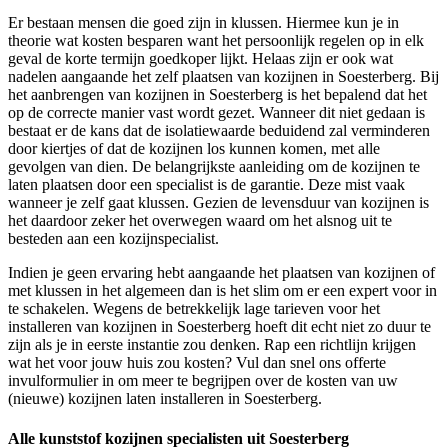
Er bestaan mensen die goed zijn in klussen. Hiermee kun je in
theorie wat kosten besparen want het persoonlijk regelen op in elk
geval de korte termijn goedkoper lijkt. Helaas zijn er ook wat
nadelen aangaande het zelf plaatsen van kozijnen in Soesterberg. Bij
het aanbrengen van kozijnen in Soesterberg is het bepalend dat het
op de correcte manier vast wordt gezet. Wanneer dit niet gedaan is
bestaat er de kans dat de isolatiewaarde beduidend zal verminderen
door kiertjes of dat de kozijnen los kunnen komen, met alle
gevolgen van dien. De belangrijkste aanleiding om de kozijnen te
laten plaatsen door een specialist is de garantie. Deze mist vaak
wanneer je zelf gaat klussen. Gezien de levensduur van kozijnen is
het daardoor zeker het overwegen waard om het alsnog uit te
besteden aan een kozijnspecialist.
Indien je geen ervaring hebt aangaande het plaatsen van kozijnen of
met klussen in het algemeen dan is het slim om er een expert voor in
te schakelen. Wegens de betrekkelijk lage tarieven voor het
installeren van kozijnen in Soesterberg hoeft dit echt niet zo duur te
zijn als je in eerste instantie zou denken. Rap een richtlijn krijgen
wat het voor jouw huis zou kosten? Vul dan snel ons offerte
invulformulier in om meer te begrijpen over de kosten van uw
(nieuwe) kozijnen laten installeren in Soesterberg.
Alle kunststof kozijnen specialisten uit Soesterberg