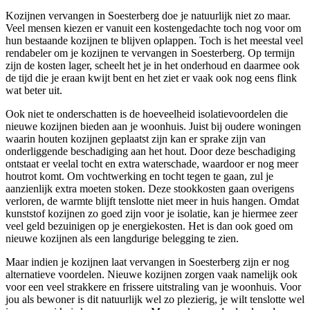
Kozijnen vervangen in Soesterberg doe je natuurlijk niet zo maar.
Veel mensen kiezen er vanuit een kostengedachte toch nog voor om
hun bestaande kozijnen te blijven oplappen. Toch is het meestal veel
rendabeler om je kozijnen te vervangen in Soesterberg. Op termijn
zijn de kosten lager, scheelt het je in het onderhoud en daarmee ook
de tijd die je eraan kwijt bent en het ziet er vaak ook nog eens flink
wat beter uit.
Ook niet te onderschatten is de hoeveelheid isolatievoordelen die
nieuwe kozijnen bieden aan je woonhuis. Juist bij oudere woningen
waarin houten kozijnen geplaatst zijn kan er sprake zijn van
onderliggende beschadiging aan het hout. Door deze beschadiging
ontstaat er veelal tocht en extra waterschade, waardoor er nog meer
houtrot komt. Om vochtwerking en tocht tegen te gaan, zul je
aanzienlijk extra moeten stoken. Deze stookkosten gaan overigens
verloren, de warmte blijft tenslotte niet meer in huis hangen. Omdat
kunststof kozijnen zo goed zijn voor je isolatie, kan je hiermee zeer
veel geld bezuinigen op je energiekosten. Het is dan ook goed om
nieuwe kozijnen als een langdurige belegging te zien.
Maar indien je kozijnen laat vervangen in Soesterberg zijn er nog
alternatieve voordelen. Nieuwe kozijnen zorgen vaak namelijk ook
voor een veel strakkere en frissere uitstraling van je woonhuis. Voor
jou als bewoner is dit natuurlijk wel zo plezierig, je wilt tenslotte wel