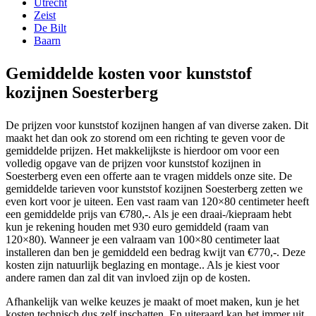
Utrecht
Zeist
De Bilt
Baarn
Gemiddelde kosten voor kunststof
kozijnen Soesterberg
De prijzen voor kunststof kozijnen hangen af van diverse zaken. Dit
maakt het dan ook zo storend om een richting te geven voor de
gemiddelde prijzen. Het makkelijkste is hierdoor om voor een
volledig opgave van de prijzen voor kunststof kozijnen in
Soesterberg even een offerte aan te vragen middels onze site. De
gemiddelde tarieven voor kunststof kozijnen Soesterberg zetten we
even kort voor je uiteen. Een vast raam van 120×80 centimeter heeft
een gemiddelde prijs van €780,-. Als je een draai-/kiepraam hebt
kun je rekening houden met 930 euro gemiddeld (raam van
120×80). Wanneer je een valraam van 100×80 centimeter laat
installeren dan ben je gemiddeld een bedrag kwijt van €770,-. Deze
kosten zijn natuurlijk beglazing en montage.. Als je kiest voor
andere ramen dan zal dit van invloed zijn op de kosten.
Afhankelijk van welke keuzes je maakt of moet maken, kun je het
kosten technisch dus zelf inschatten. En uiteraard kan het immer uit