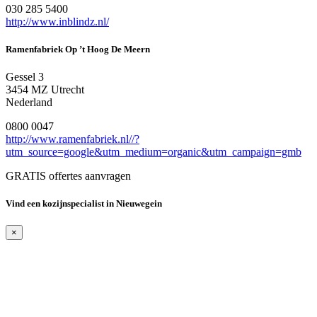
030 285 5400
http://www.inblindz.nl/
Ramenfabriek Op ’t Hoog De Meern
Gessel 3
3454 MZ Utrecht
Nederland
0800 0047
http://www.ramenfabriek.nl//?
utm_source=google&utm_medium=organic&utm_campaign=gmb
GRATIS offertes aanvragen
Vind een kozijnspecialist in Nieuwegein
×