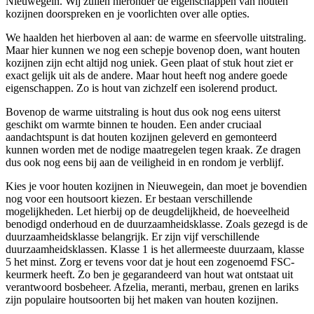
Nieuwegein. Wij zullen hieronder de eigenschappen van houten
kozijnen doorspreken en je voorlichten over alle opties.
We haalden het hierboven al aan: de warme en sfeervolle uitstraling.
Maar hier kunnen we nog een schepje bovenop doen, want houten
kozijnen zijn echt altijd nog uniek. Geen plaat of stuk hout ziet er
exact gelijk uit als de andere. Maar hout heeft nog andere goede
eigenschappen. Zo is hout van zichzelf een isolerend product.
Bovenop de warme uitstraling is hout dus ook nog eens uiterst
geschikt om warmte binnen te houden. Een ander cruciaal
aandachtspunt is dat houten kozijnen geleverd en gemonteerd
kunnen worden met de nodige maatregelen tegen kraak. Ze dragen
dus ook nog eens bij aan de veiligheid in en rondom je verblijf.
Kies je voor houten kozijnen in Nieuwegein, dan moet je bovendien
nog voor een houtsoort kiezen. Er bestaan verschillende
mogelijkheden. Let hierbij op de deugdelijkheid, de hoeveelheid
benodigd onderhoud en de duurzaamheidsklasse. Zoals gezegd is de
duurzaamheidsklasse belangrijk. Er zijn vijf verschillende
duurzaamheidsklassen. Klasse 1 is het allermeeste duurzaam, klasse
5 het minst. Zorg er tevens voor dat je hout een zogenoemd FSC-
keurmerk heeft. Zo ben je gegarandeerd van hout wat ontstaat uit
verantwoord bosbeheer. Afzelia, meranti, merbau, grenen en lariks
zijn populaire houtsoorten bij het maken van houten kozijnen.