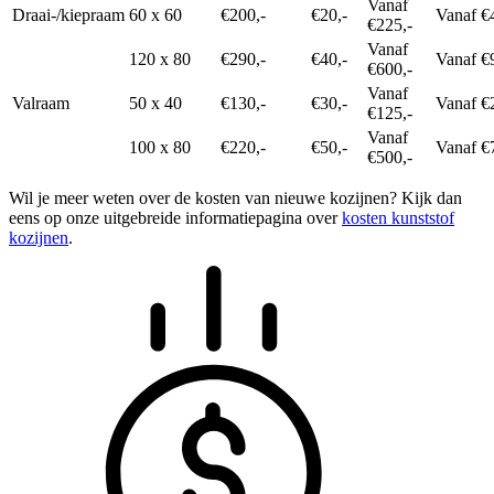
Vanaf
Draai-/kiepraam
60 x 60
€200,-
€20,-
Vanaf €
€225,-
Vanaf
120 x 80
€290,-
€40,-
Vanaf €
€600,-
Vanaf
Valraam
50 x 40
€130,-
€30,-
Vanaf €
€125,-
Vanaf
100 x 80
€220,-
€50,-
Vanaf €
€500,-
Wil je meer weten over de kosten van nieuwe kozijnen? Kijk dan
eens op onze uitgebreide informatiepagina over
kosten kunststof
kozijnen
.