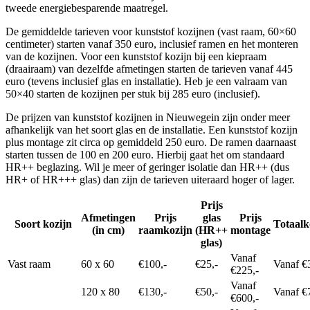
tweede energiebesparende maatregel.
De gemiddelde tarieven voor kunststof kozijnen (vast raam, 60×60
centimeter) starten vanaf 350 euro, inclusief ramen en het monteren
van de kozijnen. Voor een kunststof kozijn bij een kiepraam
(draairaam) van dezelfde afmetingen starten de tarieven vanaf 445
euro (tevens inclusief glas en installatie). Heb je een valraam van
50×40 starten de kozijnen per stuk bij 285 euro (inclusief).
De prijzen van kunststof kozijnen in Nieuwegein zijn onder meer
afhankelijk van het soort glas en de installatie. Een kunststof kozijn
plus montage zit circa op gemiddeld 250 euro. De ramen daarnaast
starten tussen de 100 en 200 euro. Hierbij gaat het om standaard
HR++ beglazing. Wil je meer of geringer isolatie dan HR++ (dus
HR+ of HR+++ glas) dan zijn de tarieven uiteraard hoger of lager.
Prijs
Afmetingen
Prijs
glas
Prijs
Soort kozijn
Totaalk
(in cm)
raamkozijn
(HR++
montage
glas)
Vanaf
Vast raam
60 x 60
€100,-
€25,-
Vanaf €
€225,-
Vanaf
120 x 80
€130,-
€50,-
Vanaf €
€600,-