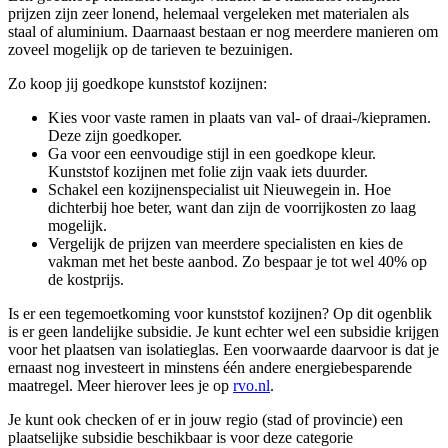
prijzen zijn zeer lonend, helemaal vergeleken met materialen als
staal of aluminium. Daarnaast bestaan er nog meerdere manieren om
zoveel mogelijk op de tarieven te bezuinigen.
Zo koop jij goedkope kunststof kozijnen:
Kies voor vaste ramen in plaats van val- of draai-/kiepramen.
Deze zijn goedkoper.
Ga voor een eenvoudige stijl in een goedkope kleur.
Kunststof kozijnen met folie zijn vaak iets duurder.
Schakel een kozijnenspecialist uit Nieuwegein in. Hoe
dichterbij hoe beter, want dan zijn de voorrijkosten zo laag
mogelijk.
Vergelijk de prijzen van meerdere specialisten en kies de
vakman met het beste aanbod. Zo bespaar je tot wel 40% op
de kostprijs.
Is er een tegemoetkoming voor kunststof kozijnen? Op dit ogenblik
is er geen landelijke subsidie. Je kunt echter wel een subsidie krijgen
voor het plaatsen van isolatieglas. Een voorwaarde daarvoor is dat je
ernaast nog investeert in minstens één andere energiebesparende
maatregel. Meer hierover lees je op
rvo.nl
.
Je kunt ook checken of er in jouw regio (stad of provincie) een
plaatselijke subsidie beschikbaar is voor deze categorie